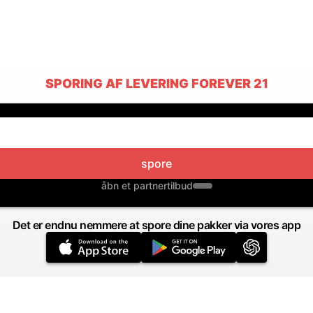
SPORING AF LEVERING FOREVER 21
spore
åbn et partnertilbud
Det er endnu nemmere at spore dine pakker via vores app