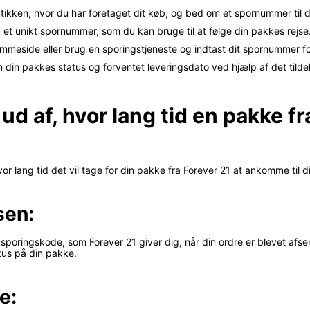
tikken, hvor du har foretaget dit køb, og bed om et spornummer til 
g et unikt spornummer, som du kan bruge til at følge din pakkes rejse
emmeside eller brug en sporingstjeneste og indtast dit spornummer for
din pakkes status og forventet leveringsdato ved hjælp af det tild
d af, hvor lang tid en pakke fra
or lang tid det vil tage for din pakke fra Forever 21 at ankomme til d
sen:
sporingskode, som Forever 21 giver dig, når din ordre er blevet afsen
tus på din pakke.
e: