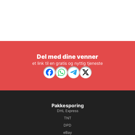
Del med dine venner
et link til en gratis og nyttig tjeneste
Pakkesporing
DHL Express
TNT
DPD
eBay