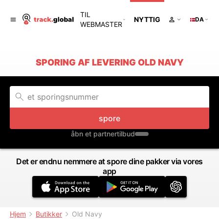
TIL
NYTTIG
DA
WEBMASTER
SPORING AF LEVERING OLD NAVY
spore
åbn et partnertilbud
Det er endnu nemmere at spore dine pakker via vores
app
Hjem
Butikker
Old Navy