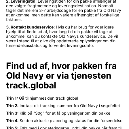
2. Leveringstid:
Leveringstiden for din pakke afhænger af
den valgte fragtmetode og leveringsdestination. Normalt
tager det mellem 3-7 arbejdsdage for en pakke fra Old Navy
at ankomme, men dette kan variere afhængigt af forskellige
faktorer.
3. Kontakt kundeservice:
Hvis du har brug for yderligere
hjælp til at finde ud af, hvor lang tid din pakke vil tage at
ankomme, kan du kontakte Old Navys kundeservice. De vil
være i stand til at give dig opdaterede oplysninger om din
forsendelsesstatus og forventet leveringsdato.
Find ud af, hvor pakken fra
Old Navy er via tjenesten
track.global
Trin 1:
Gå til hjemmesiden track.global
Trin 2:
Indtast dit tracking-nummer fra Old Navy i søgefeltet
Trin 3:
Klik på "Søg" for at få oplysninger om din pakke
Trin 4:
Se den aktuelle placering og status for din forsendelse
Trin 5:
Følg med i opdateringerne, indtil din pakke når frem til