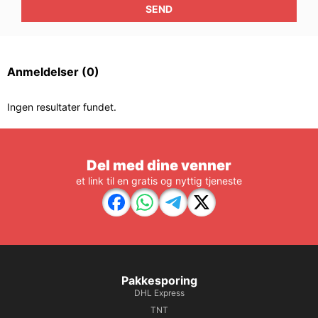
SEND
Anmeldelser
(0)
Ingen resultater fundet.
Del med dine venner
et link til en gratis og nyttig tjeneste
Pakkesporing
DHL Express
TNT