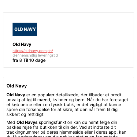
Old Navy
https://oldnavy.com.ph/
Gennemsnitlig leveringstid
fra 8 Til 10 dage
Old Navy
Old Navy
er en populær detailkæde, der tilbyder et bredt
udvalg af tøj til mænd, kvinder og børn. Når du har foretaget
et køb online eller i en fysisk butik, er det vigtigt at kunne
spore din forsendelse for at sikre, at den når frem til dig
sikkert og rettidigt.
Med
Old Navys
sporingsfunktion kan du nemt følge din
pakkes rejse fra butikken til din dør. Ved at indtaste dit
trackingnummer på deres hjemmeside eller i deres app, kan
du få opdateringer om din pakkes status og forventede