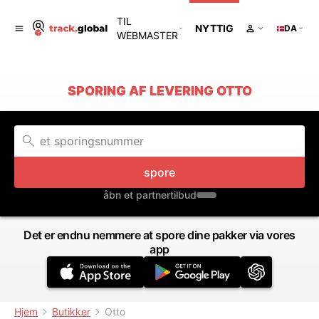
TIL
NYTTIG
DA
WEBMASTER
SPORING AF LEVERING OTTO
spore
åbn et partnertilbud
Det er endnu nemmere at spore dine pakker via vores
app
Hjem
Butikker
Otto