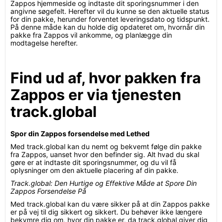
Zappos hjemmeside og indtaste dit sporingsnummer i den
angivne søgefelt. Herefter vil du kunne se den aktuelle status
for din pakke, herunder forventet leveringsdato og tidspunkt.
På denne måde kan du holde dig opdateret om, hvornår din
pakke fra Zappos vil ankomme, og planlægge din
modtagelse herefter.
Find ud af, hvor pakken fra
Zappos er via tjenesten
track.global
Spor din Zappos forsendelse med Lethed
Med track.global kan du nemt og bekvemt følge din pakke
fra Zappos, uanset hvor den befinder sig. Alt hvad du skal
gøre er at indtaste dit sporingsnummer, og du vil få
oplysninger om den aktuelle placering af din pakke.
Track.global: Den Hurtige og Effektive Måde at Spore Din
Zappos Forsendelse På
Med track.global kan du være sikker på at din Zappos pakke
er på vej til dig sikkert og sikkert. Du behøver ikke længere
bekymre dig om, hvor din pakke er, da track.global giver dig