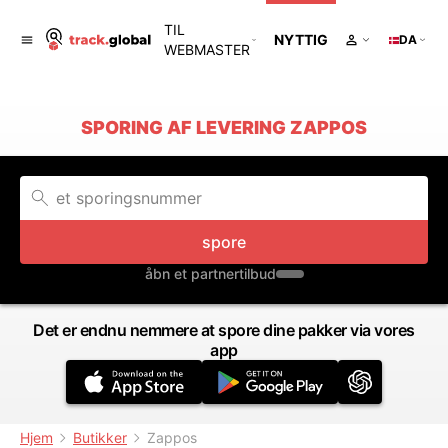
TIL
NYTTIG
DA
WEBMASTER
SPORING AF LEVERING ZAPPOS
spore
åbn et partnertilbud
Det er endnu nemmere at spore dine pakker via vores
app
Hjem
Butikker
Zappos