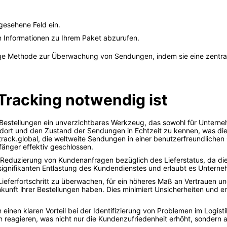
esehene Feld ein.
en Informationen zu Ihrem Paket abzurufen.
sige Methode zur Überwachung von Sendungen, indem sie eine zentrale
racking notwendig ist
 Bestellungen ein unverzichtbares Werkzeug, das sowohl für Unterneh
dort und den Zustand der Sendungen in Echtzeit zu kennen, was di
track.global, die weltweite Sendungen in einer benutzerfreundliche
änger effektiv geschlossen.
Reduzierung von Kundenanfragen bezüglich des Lieferstatus, da die 
 signifikanten Entlastung des Kundendienstes und erlaubt es Unterne
Lieferfortschritt zu überwachen, für ein höheres Maß an Vertrauen u
kunft ihrer Bestellungen haben. Dies minimiert Unsicherheiten und e
n einen klaren Vorteil bei der Identifizierung von Problemen im Logi
agieren, was nicht nur die Kundenzufriedenheit erhöht, sondern auc