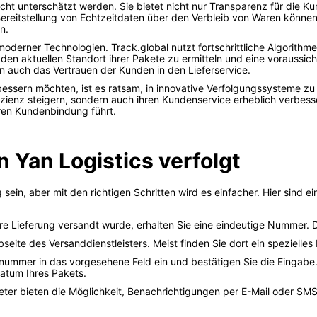
ht unterschätzt werden. Sie bietet nicht nur Transparenz für die K
 Bereitstellung von Echtzeitdaten über den Verbleib von Waren könn
n.
 moderner Technologien. Track.global nutzt fortschrittliche Algorit
den aktuellen Standort ihrer Pakete zu ermitteln und eine voraussich
en auch das Vertrauen der Kunden in den Lieferservice.
essern möchten, ist es ratsam, in innovative Verfolgungssysteme zu
ienz steigern, sondern auch ihren Kundenservice erheblich verbesser
eren Kundenbindung führt.
 Yan Logistics verfolgt
sein, aber mit den richtigen Schritten wird es einfacher. Hier sind 
e Lieferung versandt wurde, erhalten Sie eine eindeutige Nummer. Di
seite des Versanddienstleisters. Meist finden Sie dort ein speziell
mmer in das vorgesehene Feld ein und bestätigen Sie die Eingabe. D
atum Ihres Pakets.
eter bieten die Möglichkeit, Benachrichtigungen per E-Mail oder S