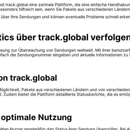
nst track.global eine zentrale Plattform, die eine einfache Handhab
besonders hilfreich sein, wenn Sie Pakete aus verschiedenen Ländern
k über Ihre Sendungen und können eventuelle Probleme schnell erke
ics über track.global verfolge
e Lösung zur Überwachung von Sendungen weltweit. Mit ihrer benutze
 Einfach die Sendungsnummer eingeben und aktuelle Informationen zu 
on track.global
die Möglichkeit, Pakete aus verschiedenen Ländern und von verschied
t. Zudem bietet die Plattform detaillierte Statusberichte, die es er
 optimale Nutzung
llten Nutzer regelmäßig den Status ihrer Sendung überprüfen. Bei