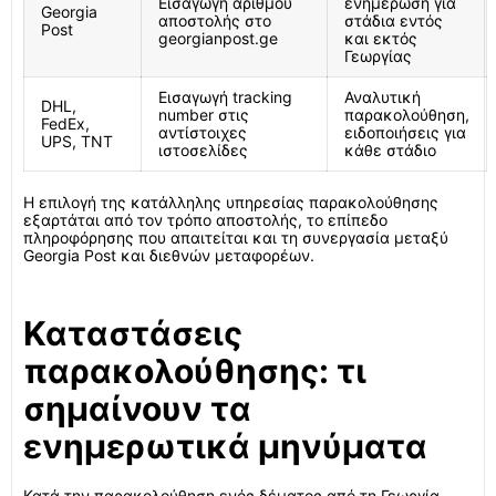
Εισαγωγή αριθμού
ενημέρωση για
Georgia
αποστολής στο
στάδια εντός
Post
georgianpost.ge
και εκτός
Γεωργίας
Εισαγωγή tracking
Αναλυτική
DHL,
number στις
παρακολούθηση,
FedEx,
αντίστοιχες
ειδοποιήσεις για
UPS, TNT
ιστοσελίδες
κάθε στάδιο
Η επιλογή της κατάλληλης υπηρεσίας παρακολούθησης
εξαρτάται από τον τρόπο αποστολής, το επίπεδο
πληροφόρησης που απαιτείται και τη συνεργασία μεταξύ
Georgia Post και διεθνών μεταφορέων.
Καταστάσεις
παρακολούθησης: τι
σημαίνουν τα
ενημερωτικά μηνύματα
Κατά την παρακολούθηση ενός δέματος από τη Γεωργία,