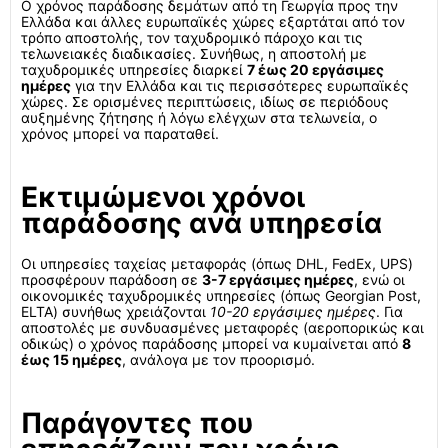
Ο χρόνος παράδοσης δεμάτων από τη Γεωργία προς την
Ελλάδα και άλλες ευρωπαϊκές χώρες εξαρτάται από τον
τρόπο αποστολής, τον ταχυδρομικό πάροχο και τις
τελωνειακές διαδικασίες. Συνήθως, η αποστολή με
ταχυδρομικές υπηρεσίες διαρκεί
7 έως 20 εργάσιμες
ημέρες
για την Ελλάδα και τις περισσότερες ευρωπαϊκές
χώρες. Σε ορισμένες περιπτώσεις, ιδίως σε περιόδους
αυξημένης ζήτησης ή λόγω ελέγχων στα τελωνεία, ο
χρόνος μπορεί να παραταθεί.
Εκτιμώμενοι χρόνοι
παράδοσης ανά υπηρεσία
Οι υπηρεσίες ταχείας μεταφοράς (όπως DHL, FedEx, UPS)
προσφέρουν παράδοση σε
3-7 εργάσιμες ημέρες
, ενώ οι
οικονομικές ταχυδρομικές υπηρεσίες (όπως Georgian Post,
ELTA) συνήθως χρειάζονται
10-20 εργάσιμες ημέρες
. Για
αποστολές με συνδυασμένες μεταφορές (αεροπορικώς και
οδικώς) ο χρόνος παράδοσης μπορεί να κυμαίνεται από
8
έως 15 ημέρες
, ανάλογα με τον προορισμό.
Παράγοντες που