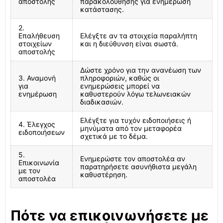
αποστολής
παρακολούθησης για ενημέρωση
κατάστασης.
2.
Επαλήθευση
Ελέγξτε αν τα στοιχεία παραλήπτη
στοιχείων
και η διεύθυνση είναι σωστά.
αποστολής
Δώστε χρόνο για την ανανέωση των
3. Αναμονή
πληροφοριών, καθώς οι
για
ενημερώσεις μπορεί να
ενημέρωση
καθυστερούν λόγω τελωνειακών
διαδικασιών.
Ελέγξτε για τυχόν ειδοποιήσεις ή
4. Έλεγχος
μηνύματα από τον μεταφορέα
ειδοποιήσεων
σχετικά με το δέμα.
5.
Ενημερώστε τον αποστολέα αν
Επικοινωνία
παρατηρήσετε ασυνήθιστα μεγάλη
με τον
καθυστέρηση.
αποστολέα
Πότε να επικοινωνήσετε με