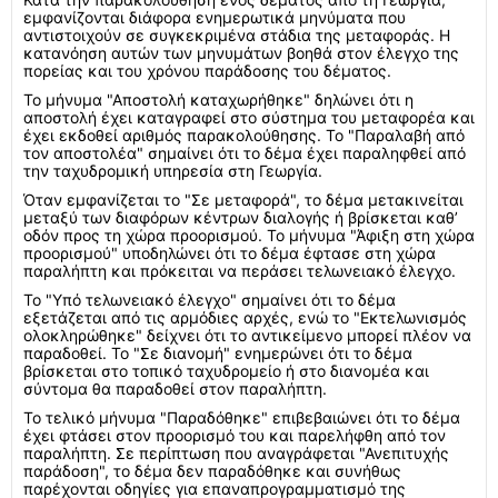
εμφανίζονται διάφορα ενημερωτικά μηνύματα που
αντιστοιχούν σε συγκεκριμένα στάδια της μεταφοράς. Η
κατανόηση αυτών των μηνυμάτων βοηθά στον έλεγχο της
πορείας και του χρόνου παράδοσης του δέματος.
Το μήνυμα "Αποστολή καταχωρήθηκε" δηλώνει ότι η
αποστολή έχει καταγραφεί στο σύστημα του μεταφορέα και
έχει εκδοθεί αριθμός παρακολούθησης. Το "Παραλαβή από
τον αποστολέα" σημαίνει ότι το δέμα έχει παραληφθεί από
την ταχυδρομική υπηρεσία στη Γεωργία.
Όταν εμφανίζεται το "Σε μεταφορά", το δέμα μετακινείται
μεταξύ των διαφόρων κέντρων διαλογής ή βρίσκεται καθ’
οδόν προς τη χώρα προορισμού. Το μήνυμα "Άφιξη στη χώρα
προορισμού" υποδηλώνει ότι το δέμα έφτασε στη χώρα
παραλήπτη και πρόκειται να περάσει τελωνειακό έλεγχο.
Το "Υπό τελωνειακό έλεγχο" σημαίνει ότι το δέμα
εξετάζεται από τις αρμόδιες αρχές, ενώ το "Εκτελωνισμός
ολοκληρώθηκε" δείχνει ότι το αντικείμενο μπορεί πλέον να
παραδοθεί. Το "Σε διανομή" ενημερώνει ότι το δέμα
βρίσκεται στο τοπικό ταχυδρομείο ή στο διανομέα και
σύντομα θα παραδοθεί στον παραλήπτη.
Το τελικό μήνυμα "Παραδόθηκε" επιβεβαιώνει ότι το δέμα
έχει φτάσει στον προορισμό του και παρελήφθη από τον
παραλήπτη. Σε περίπτωση που αναγράφεται "Ανεπιτυχής
παράδοση", το δέμα δεν παραδόθηκε και συνήθως
παρέχονται οδηγίες για επαναπρογραμματισμό της