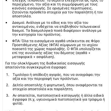
Έλεγχος τελωνείου: Τα δέματα ελέγχονται ως προς το
περιεχόμενο, την αξία και τη συμμόρφωση με τους
κανόνες εισαγωγής. Σε ορισμένες περιπτώσεις,
ζητούνται πρόσθετα στοιχεία για τον παραλήπτη ή τον
αποστολέα.
Δασμοί: Ανάλογα με το είδος και την αξία του
αντικειμένου, ενδέχεται να επιβληθούν τελωνειακοί
δασμοί. Τα δασμολογικά ποσά διαφέρουν ανάλογα με
την κατηγορία του προϊόντος.
ΦΠΑ: Όλα τα εισαγόμενα αγαθά υπόκεινται σε Φόρο
Προστιθέμενης Αξίας (ΦΠΑ) σύμφωνα με το ισχύον
ποσοστό της χώρας παραλαβής. Ο ΦΠΑ υπολογίζεται
επί της συνολικής αξίας του δέματος (αγαθά +
μεταφορικά + ασφάλιση).
Για την ολοκλήρωση της διαδικασίας εισαγωγής
απαιτούνται συγκεκριμένα έγγραφα:
Τιμολόγιο ή απόδειξη αγοράς, που να αναγράφει την
αξία και την περιγραφή των προϊόντων.
Δελτίο αποστολής ή φορτωτική, όπου αναφέρονται τα
στοιχεία αποστολέα και παραλήπτη.
Αν απαιτείται, πιστοποιητικά καταγωγής ή άλλα ειδικά
έγγραφα (π.χ. υγειονομικά πιστοποιητικά για τρόφιμα ή
φυτά).