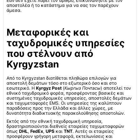
Εάν δεν έχετε λάβει τον αριθμό, επικοινωνήστε με τον
αποστολέα ή το κατάστημα για να σας τον παρέχουν
άμεσα.
Μεταφορικές και
ταχυδρομικές υπηρεσίες
που στέλνουν από
Kyrgyzstan
Από το Kyrgyzstan διατίθεται πληθώρα επιλογών για
αποστολή δεμάτων τόσο στο εξωτερικό όσο και στο
εσωτερικό. Η
Kyrgyz Post
(
Кыргыз Почтасы
) αποτελεί τον
εθνικό ταχυδρομικό φορέα, προσφέροντας βασικές και
συστημένες ταχυδρομικές υπηρεσίες, αποστολές δεμάτων
και ταχυμεταφορές EMS. Οι υπηρεσίες της καλύπτουν
παραδόσεις προς την Ελλάδα και άλλες χώρες, με
δυνατότητα διαδικτυακής παρακολούθησης αποστολών.
Εκτός από την εθνική ταχυδρομική υπηρεσία,
δραστηριοποιούνται διεθνείς εταιρείες ταχυμεταφορών
όπως
DHL
,
FedEx
,
UPS
και
TNT
. Αυτές οι εταιρείες
προσφέρουν γρήγορη μεταφορά, εκτελωνίσεις και