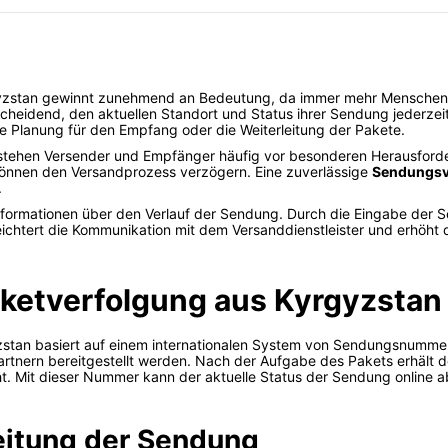
zstan gewinnt zunehmend an Bedeutung, da immer mehr Menschen in
heidend, den aktuellen Standort und Status ihrer Sendung jederzeit 
re Planung für den Empfang oder die Weiterleitung der Pakete.
n stehen Versender und Empfänger häufig vor besonderen Herausforde
können den Versandprozess verzögern. Eine zuverlässige
Sendungsv
.
Informationen über den Verlauf der Sendung. Durch die Eingabe de
rleichtert die Kommunikation mit dem Versanddienstleister und erhöht 
Paketverfolgung aus Kyrgyzstan
tan basiert auf einem internationalen System von Sendungsnummern
kpartnern bereitgestellt werden. Nach der Aufgabe des Pakets erhält
t. Mit dieser Nummer kann der aktuelle Status der Sendung online 
eitung der Sendung