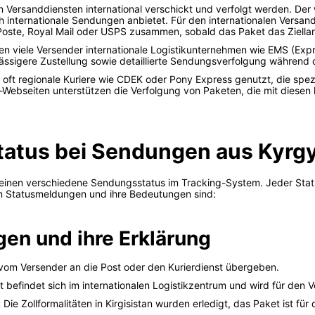
Versanddiensten international verschickt und verfolgt werden. Der wi
ch internationale Sendungen anbietet. Für den internationalen Versan
Poste, Royal Mail oder USPS zusammen, sobald das Paket das Ziellan
zen viele Versender internationale Logistikunternehmen wie EMS (Exp
lässigere Zustellung sowie detaillierte Sendungsverfolgung währen
oft regionale Kuriere wie CDEK oder Pony Express genutzt, die spez
-Webseiten unterstützen die Verfolgung von Paketen, die mit diesen k
atus bei Sendungen aus Kyrg
einen verschiedene Sendungsstatus im Tracking-System. Jeder Statu
en Statusmeldungen und ihre Bedeutungen sind:
en und ihre Erklärung
om Versender an die Post oder den Kurierdienst übergeben.
 befindet sich im internationalen Logistikzentrum und wird für den V
:
Die Zollformalitäten in Kirgisistan wurden erledigt, das Paket ist fü