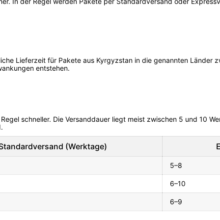
tner. In der Regel werden Pakete per Standardversand oder Expressve
liche Lieferzeit für Pakete aus Kyrgyzstan in die genannten Länder
hwankungen entstehen.
r Regel schneller. Die Versanddauer liegt meist zwischen 5 und 10 We
.
Standardversand (Werktage)
5–8
6–10
6–9