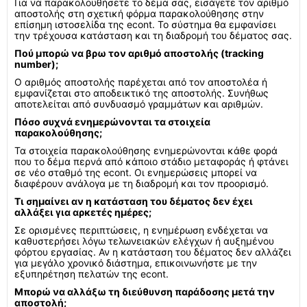
Για να παρακολουθήσετε το δέμα σας, εισάγετε τον αριθμό
αποστολής στη σχετική φόρμα παρακολούθησης στην
επίσημη ιστοσελίδα της econt. Το σύστημα θα εμφανίσει
την τρέχουσα κατάσταση και τη διαδρομή του δέματος σας.
Πού μπορώ να βρω τον αριθμό αποστολής (tracking
number);
Ο αριθμός αποστολής παρέχεται από τον αποστολέα ή
εμφανίζεται στο αποδεικτικό της αποστολής. Συνήθως
αποτελείται από συνδυασμό γραμμάτων και αριθμών.
Πόσο συχνά ενημερώνονται τα στοιχεία
παρακολούθησης;
Τα στοιχεία παρακολούθησης ενημερώνονται κάθε φορά
που το δέμα περνά από κάποιο στάδιο μεταφοράς ή φτάνει
σε νέο σταθμό της econt. Οι ενημερώσεις μπορεί να
διαφέρουν ανάλογα με τη διαδρομή και τον προορισμό.
Τι σημαίνει αν η κατάσταση του δέματος δεν έχει
αλλάξει για αρκετές ημέρες;
Σε ορισμένες περιπτώσεις, η ενημέρωση ενδέχεται να
καθυστερήσει λόγω τελωνειακών ελέγχων ή αυξημένου
φόρτου εργασίας. Αν η κατάσταση του δέματος δεν αλλάζει
για μεγάλο χρονικό διάστημα, επικοινωνήστε με την
εξυπηρέτηση πελατών της econt.
Μπορώ να αλλάξω τη διεύθυνση παράδοσης μετά την
αποστολή;