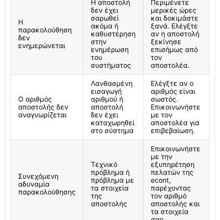
Η αποστολή
Περιμένετε
δεν έχει
μερικές ώρες
σαρωθεί
και δοκιμάστε
Η
ακόμα ή
ξανά. Ελέγξτε
παρακολούθηση
καθυστέρηση
αν η αποστολή
δεν
στην
ξεκίνησε
ενημερώνεται
ενημέρωση
επισήμως από
του
τον
συστήματος
αποστολέα.
Λανθασμένη
Ελέγξτε αν ο
εισαγωγή
αριθμός είναι
Ο αριθμός
αριθμού ή
σωστός.
αποστολής δεν
αποστολή
Επικοινωνήστε
αναγνωρίζεται
δεν έχει
με τον
καταχωρηθεί
αποστολέα για
στο σύστημα
επιβεβαίωση.
Επικοινωνήστε
με την
Τεχνικό
εξυπηρέτηση
πρόβλημα ή
πελατών της
Συνεχόμενη
πρόβλημα με
econt,
αδυναμία
τα στοιχεία
παρέχοντας
παρακολούθησης
της
τον αριθμό
αποστολής
αποστολής και
τα στοιχεία
σας.