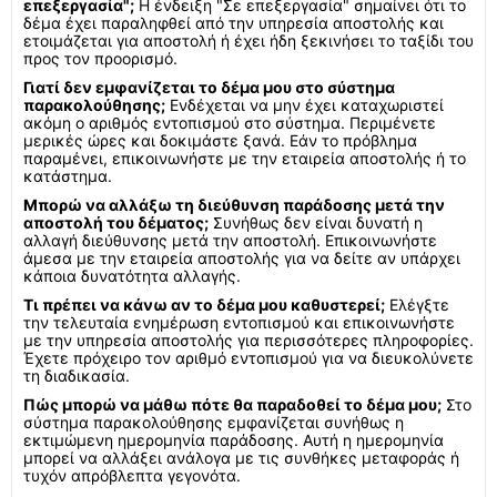
επεξεργασία";
Η ένδειξη "Σε επεξεργασία" σημαίνει ότι το
δέμα έχει παραληφθεί από την υπηρεσία αποστολής και
ετοιμάζεται για αποστολή ή έχει ήδη ξεκινήσει το ταξίδι του
προς τον προορισμό.
Γιατί δεν εμφανίζεται το δέμα μου στο σύστημα
παρακολούθησης;
Ενδέχεται να μην έχει καταχωριστεί
ακόμη ο αριθμός εντοπισμού στο σύστημα. Περιμένετε
μερικές ώρες και δοκιμάστε ξανά. Εάν το πρόβλημα
παραμένει, επικοινωνήστε με την εταιρεία αποστολής ή το
κατάστημα.
Μπορώ να αλλάξω τη διεύθυνση παράδοσης μετά την
αποστολή του δέματος;
Συνήθως δεν είναι δυνατή η
αλλαγή διεύθυνσης μετά την αποστολή. Επικοινωνήστε
άμεσα με την εταιρεία αποστολής για να δείτε αν υπάρχει
κάποια δυνατότητα αλλαγής.
Τι πρέπει να κάνω αν το δέμα μου καθυστερεί;
Ελέγξτε
την τελευταία ενημέρωση εντοπισμού και επικοινωνήστε
με την υπηρεσία αποστολής για περισσότερες πληροφορίες.
Έχετε πρόχειρο τον αριθμό εντοπισμού για να διευκολύνετε
τη διαδικασία.
Πώς μπορώ να μάθω πότε θα παραδοθεί το δέμα μου;
Στο
σύστημα παρακολούθησης εμφανίζεται συνήθως η
εκτιμώμενη ημερομηνία παράδοσης. Αυτή η ημερομηνία
μπορεί να αλλάξει ανάλογα με τις συνθήκες μεταφοράς ή
τυχόν απρόβλεπτα γεγονότα.