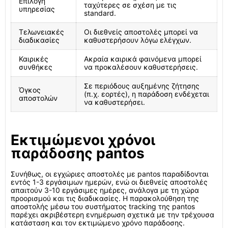
Επιλογή
ταχύτερες σε σχέση με τις
υπηρεσίας
standard.
Τελωνειακές
Οι διεθνείς αποστολές μπορεί να
διαδικασίες
καθυστερήσουν λόγω ελέγχων.
Καιρικές
Ακραία καιρικά φαινόμενα μπορεί
συνθήκες
να προκαλέσουν καθυστερήσεις.
Σε περιόδους αυξημένης ζήτησης
Όγκος
(π.χ. εορτές), η παράδοση ενδέχεται
αποστολών
να καθυστερήσει.
Εκτιμώμενοι χρόνοι
παράδοσης pantos
Συνήθως, οι εγχώριες αποστολές με pantos παραδίδονται
εντός 1-3 εργάσιμων ημερών, ενώ οι διεθνείς αποστολές
απαιτούν 3-10 εργάσιμες ημέρες, ανάλογα με τη χώρα
προορισμού και τις διαδικασίες. Η παρακολούθηση της
αποστολής μέσω του συστήματος tracking της pantos
παρέχει ακριβέστερη ενημέρωση σχετικά με την τρέχουσα
κατάσταση και τον εκτιμώμενο χρόνο παράδοσης.