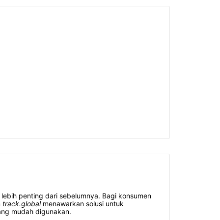
 lebih penting dari sebelumnya. Bagi konsumen
m
track.global
menawarkan solusi untuk
yang mudah digunakan.