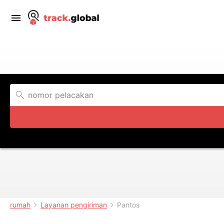
rumah
Layanan pengiriman
Pantos