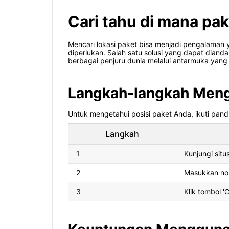
Cari tahu di mana pa
Mencari lokasi paket bisa menjadi pengalama
diperlukan. Salah satu solusi yang dapat diand
berbagai penjuru dunia melalui antarmuka yang s
Langkah-langkah Meng
Untuk mengetahui posisi paket Anda, ikuti pand
Langkah
1
Kunjungi situs
2
Masukkan nom
3
Klik tombol '