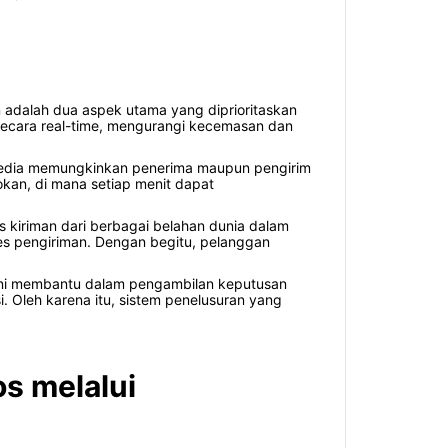
 adalah dua aspek utama yang diprioritaskan
secara real-time, mengurangi kecemasan dan
ersedia memungkinkan penerima maupun pengirim
okan, di mana setiap menit dapat
 kiriman dari berbagai belahan dunia dalam
es pengiriman. Dengan begitu, pelanggan
l ini membantu dalam pengambilan keputusan
. Oleh karena itu, sistem penelusuran yang
s melalui