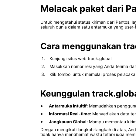
Melacak paket dari Pa
Untuk mengetahui status kiriman dari Pantos, 
seluruh dunia dalam satu antarmuka yang user-f
Cara menggunakan tra
Kunjungi situs web track.global.
Masukkan nomor resi yang Anda terima dar
Klik tombol untuk memulai proses pelacaka
Keunggulan track.glob
Antarmuka Intuitif:
Memudahkan pengguna d
Informasi Real-time:
Menyediakan data terki
Jangkauan Global:
Mampu memantau kirima
Dengan mengikuti langkah-langkah di atas, An
tidak hanya menghemat waktu tetapi juga membe