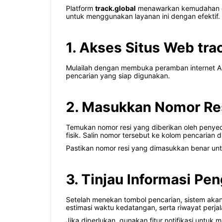
Platform
track.global
menawarkan kemudahan dal
untuk menggunakan layanan ini dengan efektif.
1. Akses Situs Web tra
Mulailah dengan membuka peramban internet A
pencarian yang siap digunakan.
2. Masukkan Nomor Re
Temukan nomor resi yang diberikan oleh penyed
fisik. Salin nomor tersebut ke kolom pencarian 
Pastikan nomor resi yang dimasukkan benar untu
3. Tinjau Informasi Pe
Setelah menekan tombol pencarian, sistem akan 
estimasi waktu kedatangan, serta riwayat perja
Jika diperlukan, gunakan fitur notifikasi untu