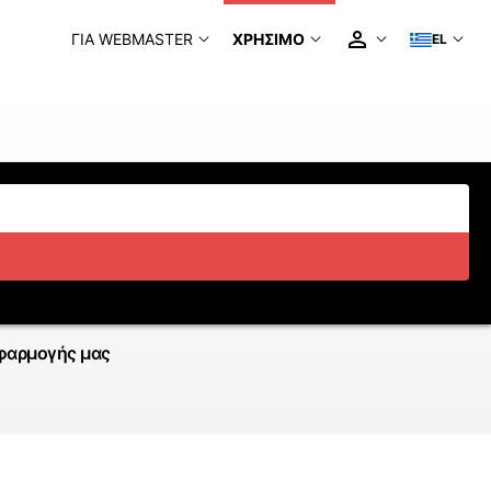
ΓΙΑ WEBMASTER
ΧΡΉΣΙΜΟ
EL
φαρμογής μας