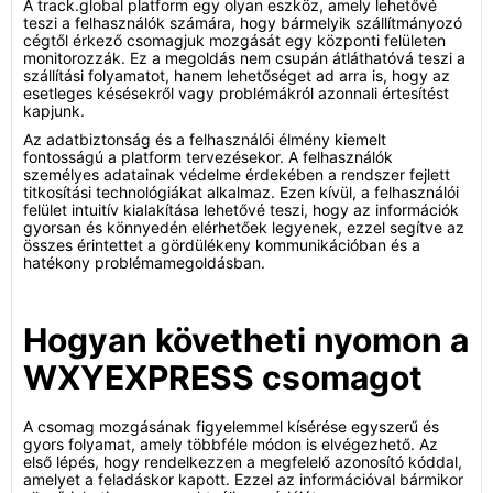
A track.global platform egy olyan eszköz, amely lehetővé
teszi a felhasználók számára, hogy bármelyik szállítmányozó
cégtől érkező csomagjuk mozgását egy központi felületen
monitorozzák. Ez a megoldás nem csupán átláthatóvá teszi a
szállítási folyamatot, hanem lehetőséget ad arra is, hogy az
esetleges késésekről vagy problémákról azonnali értesítést
kapjunk.
Az adatbiztonság és a felhasználói élmény kiemelt
fontosságú a platform tervezésekor. A felhasználók
személyes adatainak védelme érdekében a rendszer fejlett
titkosítási technológiákat alkalmaz. Ezen kívül, a felhasználói
felület intuitív kialakítása lehetővé teszi, hogy az információk
gyorsan és könnyedén elérhetőek legyenek, ezzel segítve az
összes érintettet a gördülékeny kommunikációban és a
hatékony problémamegoldásban.
Hogyan követheti nyomon a
WXYEXPRESS csomagot
A csomag mozgásának figyelemmel kísérése egyszerű és
gyors folyamat, amely többféle módon is elvégezhető. Az
első lépés, hogy rendelkezzen a megfelelő azonosító kóddal,
amelyet a feladáskor kapott. Ezzel az információval bármikor