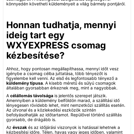
könnyedén követheti küldeményeit a világ bármely pontjáról.
Honnan tudhatja, mennyi
ideig tart egy
WXYEXPRESS csomag
kézbesítése?
Ahhoz, hogy pontosan megállapíthassa, mennyi időt vesz
igénybe a csomag célba juttatása, több tényezőt is
figyelembe kell venni. Az első és legfontosabb tényező a
küldemény típusa
. A kisebb méretű és súlyú csomagok
általában gyorsabban érkeznek meg, mint a nagyobbak.
A
célállomás távolsága
is jelentős szerepet játszik.
Amennyiben a küldemény belföldön marad, a szállítási idő
lényegesen rövidebb lehet, mint nemzetközi szállítás esetén.
Az
útvonal
és a közlekedési eszközök szintén
befolyásolhatják az időtartamot. Repülővel történő szállítás
gyorsabb, de drágább is.
Az
évszak
és az időjárási viszonyok is hatással lehetnek a
kézbesítési időre. Télen, havas vagy jeges időben, valamint