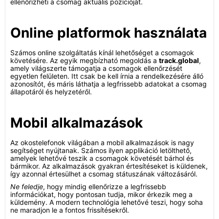
ellenőrizheti a csomag aktuális pozícióját.
Online platformok használata
Számos online szolgáltatás kínál lehetőséget a csomagok
követésére. Az egyik megbízható megoldás a
track.global
,
amely világszerte támogatja a csomagok ellenőrzését
egyetlen felületen. Itt csak be kell írnia a rendelkezésére álló
azonosítót, és máris láthatja a legfrissebb adatokat a csomag
állapotáról és helyzetéről.
Mobil alkalmazások
Az okostelefonok világában a mobil alkalmazások is nagy
segítséget nyújtanak. Számos ilyen applikáció letölthető,
amelyek lehetővé teszik a csomagok követését bárhol és
bármikor. Az alkalmazások gyakran értesítéseket is küldenek,
így azonnal értesülhet a csomag státuszának változásáról.
Ne feledje
, hogy mindig ellenőrizze a legfrissebb
információkat, hogy pontosan tudja, mikor érkezik meg a
küldemény. A modern technológia lehetővé teszi, hogy soha
ne maradjon le a fontos frissítésekről.