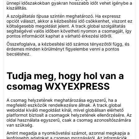
ünnepi időszakokban gyakran hosszabb időt vehet igénybe a
kiszállítás.
A
szolgáltatás típusa
szintén meghatározó. Ha expressz
opciót választ, akkor a kézbesítési idő csökkenhet, viszont ez
költségesebb megoldást jelent. A track.global szolgáltatás
segítségével valós időben követheti nyomon a csomagját, így
pontos információt kaphat a várható érkezési időről.
Összefoglalva, a kézbesítési idő számos tényezőtől függ, és
érdemes minden körülményt figyelembe venni a pontos
becsléshez.
Tudja meg, hogy hol van a
csomag WXYEXPRESS
A csomag helyzetének meghatározása egyszerű, ha a
megfelelő eszközök rendelkezésre állnak. A track.global
weboldal kiváló megoldást kínál, mivel globálisan elérhető
platformot biztosít a csomagok helyzetének ellenőrzésére. Az
oldal használata egyszerű, csak a csomag azonosítószámára
van szükség.
Amint megadja a nyomkövetési számot, azonnal megkapja a
legfrissebb adatokat a csomag mozgásáról. Az információk