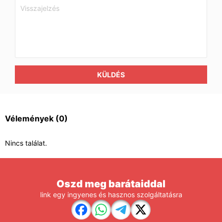
KÜLDÉS
Vélemények
(0)
Nincs találat.
Oszd meg barátaiddal
link egy ingyenes és hasznos szolgáltatásra