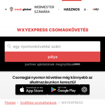
WEBMESTER
HASZNOS
HU
SZÁMÁRA
WXYEXPRESS CSOMAGKÖVETÉS
pálya
partner ajánlatának megnyitása
Csomagjai nyomon követése még könnyebb az
alkalmazásunkon keresztül
Főoldal
Szállítási szolgáltatások
WXYEXPRESS