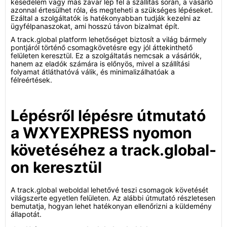
késedelem vagy más zavar lép fel a szállítás során, a vásárló
azonnal értesülhet róla, és megteheti a szükséges lépéseket.
Ezáltal a szolgáltatók is hatékonyabban tudják kezelni az
ügyfélpanaszokat, ami hosszú távon bizalmat épít.
A track.global platform lehetőséget biztosít a világ bármely
pontjáról történő csomagkövetésre egy jól áttekinthető
felületen keresztül. Ez a szolgáltatás nemcsak a vásárlók,
hanem az eladók számára is előnyös, mivel a szállítási
folyamat átláthatóvá válik, és minimalizálhatóak a
félreértések.
Lépésről lépésre útmutató
a WXYEXPRESS nyomon
követéséhez a track.global-
on keresztül
A track.global weboldal lehetővé teszi csomagok követését
világszerte egyetlen felületen. Az alábbi útmutató részletesen
bemutatja, hogyan lehet hatékonyan ellenőrizni a küldemény
állapotát.