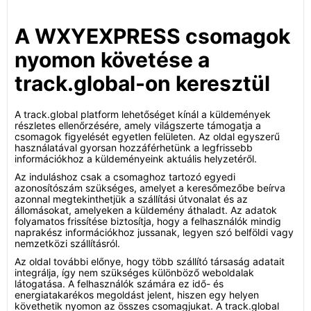
A WXYEXPRESS csomagok
nyomon követése a
track.global-on keresztül
A track.global platform lehetőséget kínál a küldemények
részletes ellenőrzésére, amely világszerte támogatja a
csomagok figyelését egyetlen felületen. Az oldal egyszerű
használatával gyorsan hozzáférhetünk a legfrissebb
információkhoz a küldeményeink aktuális helyzetéről.
Az induláshoz csak a csomaghoz tartozó egyedi
azonosítószám szükséges, amelyet a keresőmezőbe beírva
azonnal megtekinthetjük a szállítási útvonalat és az
állomásokat, amelyeken a küldemény áthaladt. Az adatok
folyamatos frissítése biztosítja, hogy a felhasználók mindig
naprakész információkhoz jussanak, legyen szó belföldi vagy
nemzetközi szállításról.
Az oldal további előnye, hogy több szállító társaság adatait
integrálja, így nem szükséges különböző weboldalak
látogatása. A felhasználók számára ez idő- és
energiatakarékos megoldást jelent, hiszen egy helyen
követhetik nyomon az összes csomagjukat. A track.global