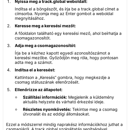
Nyissa meg a track.global weboldalt:
Indítsa el a böngészőt, és írja be a track.global címet a
címsorba. Nyomja meg az Enter gombot a weboldal
megnyitásához.
Keresse meg a keresési mezőt:
A főoldalon található egy keresési mező, ahol beírhatja a
csomagazonosítót.
Adja meg a csomagazonosítót:
Írja be a kézhez kapott egyedi azonosítószámot a
keresési mezőbe. Győződjön meg róla, hogy pontosan
adta meg a számot.
Indítsa el a keresést:
Kattintson a „Keresés” gombra, hogy megkezdje a
csomag státuszának ellenőrzését.
Ellenőrizze az állapotot:
Szállítási információk:
Megjelenik a küldemény
aktuális helyzete és várható érkezési ideje.
Részletes nyomkövetés:
Tekintse meg a csomag
útvonalát és az eddigi állomásokat.
Ezzel a módszerrel mindig naprakész információkhoz juthat a
csomagjáról. A track.global szolgáltatás segítségével