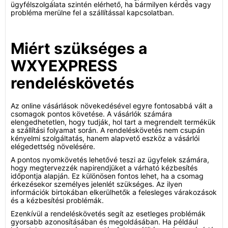
ügyfélszolgálata szintén elérhető, ha bármilyen kérdés vagy
probléma merülne fel a szállítással kapcsolatban.
Miért szükséges a
WXYEXPRESS
rendeléskövetés
Az online vásárlások növekedésével egyre fontosabbá vált a
csomagok pontos követése. A vásárlók számára
elengedhetetlen, hogy tudják, hol tart a megrendelt termékük
a szállítási folyamat során. A rendeléskövetés nem csupán
kényelmi szolgáltatás, hanem alapvető eszköz a vásárlói
elégedettség növelésére.
A pontos nyomkövetés lehetővé teszi az ügyfelek számára,
hogy megtervezzék napirendjüket a várható kézbesítés
időpontja alapján. Ez különösen fontos lehet, ha a csomag
érkezésekor személyes jelenlét szükséges. Az ilyen
információk birtokában elkerülhetők a felesleges várakozások
és a kézbesítési problémák.
Ezenkívül a rendeléskövetés segít az esetleges problémák
gyorsabb azonosításában és megoldásában. Ha például