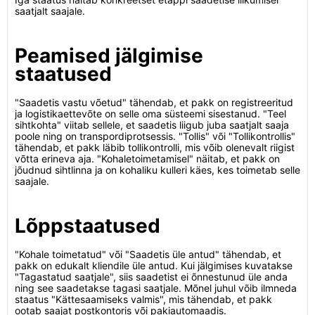
saatjalt saajale.
Peamised jälgimise
staatused
"Saadetis vastu võetud" tähendab, et pakk on registreeritud
ja logistikaettevõte on selle oma süsteemi sisestanud. "Teel
sihtkohta" viitab sellele, et saadetis liigub juba saatjalt saaja
poole ning on transpordiprotsessis. "Tollis" või "Tollikontrollis"
tähendab, et pakk läbib tollikontrolli, mis võib olenevalt riigist
võtta erineva aja. "Kohaletoimetamisel" näitab, et pakk on
jõudnud sihtlinna ja on kohaliku kulleri käes, kes toimetab selle
saajale.
Lõppstaatused
"Kohale toimetatud" või "Saadetis üle antud" tähendab, et
pakk on edukalt kliendile üle antud. Kui jälgimises kuvatakse
"Tagastatud saatjale", siis saadetist ei õnnestunud üle anda
ning see saadetakse tagasi saatjale. Mõnel juhul võib ilmneda
staatus "Kättesaamiseks valmis", mis tähendab, et pakk
ootab saajat postkontoris või pakiautomaadis.