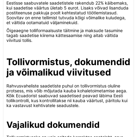
Eestisse saabuvatele saadetistele rakendub 22% käibemaks,
kui saadetise väärtus ületab 5 eurot. Lisaks võivad lisanduda
postiteenuse pakkuja poolt kehtestatud töötlemistasud.
Soovitav on enne tellimist tutvuda kõigi võimalike kuludega,
et vältida ootamatuid väljaminekuid.
Õigeaegne tolliformaalsuste täitmine ja maksude tasumine
tagab saadetise kiirema kättesaamise ning aitab vältida
viivitusi tollis.
Tollivormistus, dokumendid
ja võimalikud viivitused
Rahvusvaheliste saadetiste puhul on tollivormistus oluline
protsess, mis võib mõjutada kauba kohaletoimetamise aega.
Kõik Ecuadorist saabuvad saadetised peavad läbima Eesti
tollikontrolli, kus kontrollitakse nii kauba väärtust, päritolu kui
ka vastavust kehtivatele seadustele.
Vajalikud dokumendid