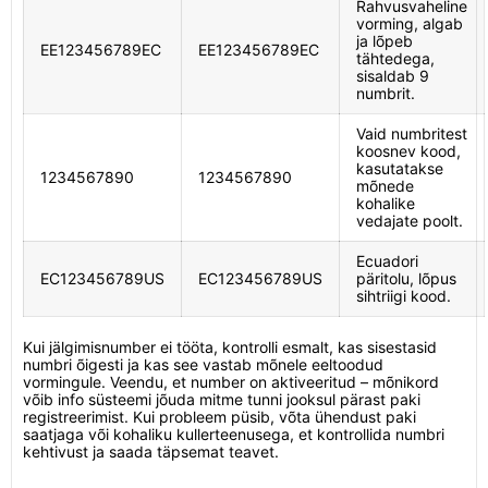
Rahvusvaheline
vorming, algab
ja lõpeb
EE123456789EC
EE123456789EC
tähtedega,
sisaldab 9
numbrit.
Vaid numbritest
koosnev kood,
kasutatakse
1234567890
1234567890
mõnede
kohalike
vedajate poolt.
Ecuadori
EC123456789US
EC123456789US
päritolu, lõpus
sihtriigi kood.
Kui jälgimisnumber ei tööta, kontrolli esmalt, kas sisestasid
numbri õigesti ja kas see vastab mõnele eeltoodud
vormingule. Veendu, et number on aktiveeritud – mõnikord
võib info süsteemi jõuda mitme tunni jooksul pärast paki
registreerimist. Kui probleem püsib, võta ühendust paki
saatjaga või kohaliku kullerteenusega, et kontrollida numbri
kehtivust ja saada täpsemat teavet.