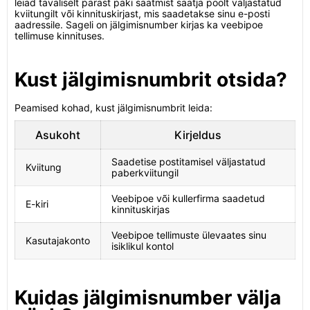
leiad tavaliselt pärast paki saatmist saatja poolt väljastatud
kviitungilt või kinnituskirjast, mis saadetakse sinu e-posti
aadressile. Sageli on jälgimisnumber kirjas ka veebipoe
tellimuse kinnituses.
Kust jälgimisnumbrit otsida?
Peamised kohad, kust jälgimisnumbrit leida:
Asukoht
Kirjeldus
Saadetise postitamisel väljastatud
Kviitung
paberkviitungil
Veebipoe või kullerfirma saadetud
E-kiri
kinnituskirjas
Veebipoe tellimuste ülevaates sinu
Kasutajakonto
isiklikul kontol
Kuidas jälgimisnumber välja