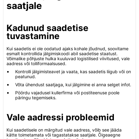
saatjale
Kadunud saadetise
tuvastamine
Kui saadetis ei ole oodatud ajaks kohale jõudnud, soovitame
esmalt kontrollida jälgimiskoodi abil saadetise staatust.
Võimalike põhjuste hulka kuuluvad logistilised viivitused, vale
aadress või tolliformaalsused.
Kontrolli jälgimisteavet ja vaata, kas saadetis liigub või on
peatunud.
Võta ühendust saatjaga, kui jälgimine ei anna selget infot.
Pöördu vajadusel kullerfirma või postiteenuse poole
päringu tegemiseks.
Vale aadressi probleemid
Kui saadetisele on märgitud vale aadress, võib see jääda
kätte toimetamata või tagastatakse saatjale. Õigeaegne