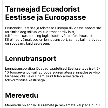
Tarneajad Ecuadorist
Eestisse ja Euroopasse
Ecuadorist Eestisse ja teistesse Euroopa riikidesse saadetiste
tarnimise aeg sõltub valitud transpordiviisist,
tolliformaalsustest ning logistikaettevõtte efektiivsusest.
Kiireimad võimalused on lennutransport, samas kui merevedu
on soodsam, kuid aeglasem.
Lennutransport
Lennutranspordiga jõuavad saadetised Eestisse tavaliselt 5–
10 tööpäeva jooksul. Euroopa suurematesse linnadesse võib
tarneaeg olla veidi lühem, kuid tuleb arvestada ka
tollivormistuse kestusega.
Merevedu
Merevedu on sobilik suuremate ja raskemate kaupade puhul.