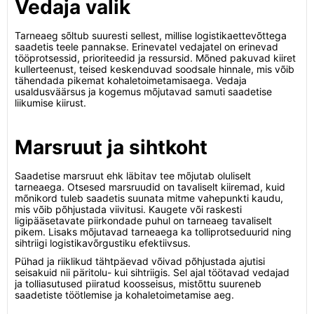
Vedaja valik
Tarneaeg sõltub suuresti sellest, millise logistikaettevõttega
saadetis teele pannakse. Erinevatel vedajatel on erinevad
tööprotsessid, prioriteedid ja ressursid. Mõned pakuvad kiiret
kullerteenust, teised keskenduvad soodsale hinnale, mis võib
tähendada pikemat kohaletoimetamisaega. Vedaja
usaldusväärsus ja kogemus mõjutavad samuti saadetise
liikumise kiirust.
Marsruut ja sihtkoht
Saadetise marsruut ehk läbitav tee mõjutab oluliselt
tarneaega. Otsesed marsruudid on tavaliselt kiiremad, kuid
mõnikord tuleb saadetis suunata mitme vahepunkti kaudu,
mis võib põhjustada viivitusi. Kaugete või raskesti
ligipääsetavate piirkondade puhul on tarneaeg tavaliselt
pikem. Lisaks mõjutavad tarneaega ka tolliprotseduurid ning
sihtriigi logistikavõrgustiku efektiivsus.
Pühad ja riiklikud tähtpäevad võivad põhjustada ajutisi
seisakuid nii päritolu- kui sihtriigis. Sel ajal töötavad vedajad
ja tolliasutused piiratud koosseisus, mistõttu suureneb
saadetiste töötlemise ja kohaletoimetamise aeg.