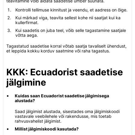
teavitamine võib aidata saadetise ümber suunata.
Kontrolli tellimuse kinnitust ja veendu, et aadress on õige.
Kui märkad viga, teavita sellest kohe nii saatjat kui ka
kullerfirmat.
Kui saadetis on juba teel, võib selle tagastamine saatjale
võtta aega.
Tagastatud saadetise korral võtab saatja tavaliselt ühendust,
et leppida kokku korduv saatmine või raha tagastus.
KKK: Ecuadorist saadetise
jälgimine
Kuidas saan Ecuadorist saadetise jälgimisega
alustada?
Saad jälgimist alustada, sisestades oma jälgimiskoodi
vastavale veebilehele või rakendusse, mis toetab
rahvusvahelist jälgimist.
Millist jälgimiskoodi kasutada?