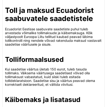
Toll ja maksud Ecuadorist
saabuvatele saadetistele
Ecuadorist Eestisse saabuvate saadetiste puhul tuleb
arvestada võimalike tollimaksude ja käibemaksuga. Kõik
väljastpoolt Euroopa Liitu tellitud kaubad peavad läbima
tollikontrolli ning nendele võivad rakenduda maksud vastavalt
saadetise väärtusele ja sisule.
Tolliformaalsused
Kui saadetise väärtus ületab 150 eurot, tuleb tasuda
tollimaks. Väiksema väärtusega saadetised võivad olla
tollimaksust vabastatud, kuid siiski tuleb esitada
tollideklaratsioon. Saadetise sisu ja väärtus peavad olema
korrektselt deklareeritud, et vältida viivitusi.
Käibemaks ja lisatasud