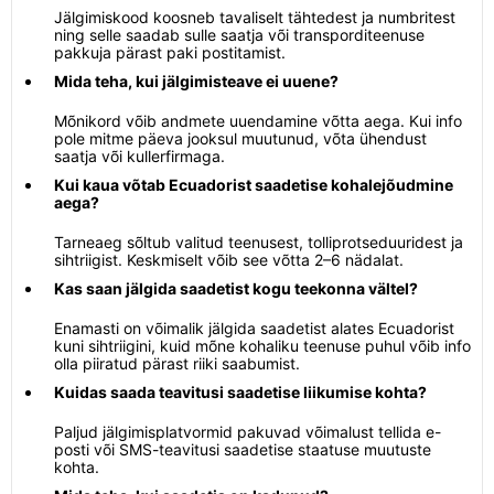
Jälgimiskood koosneb tavaliselt tähtedest ja numbritest
ning selle saadab sulle saatja või transporditeenuse
pakkuja pärast paki postitamist.
Mida teha, kui jälgimisteave ei uuene?
Mõnikord võib andmete uuendamine võtta aega. Kui info
pole mitme päeva jooksul muutunud, võta ühendust
saatja või kullerfirmaga.
Kui kaua võtab Ecuadorist saadetise kohalejõudmine
aega?
Tarneaeg sõltub valitud teenusest, tolliprotseduuridest ja
sihtriigist. Keskmiselt võib see võtta 2–6 nädalat.
Kas saan jälgida saadetist kogu teekonna vältel?
Enamasti on võimalik jälgida saadetist alates Ecuadorist
kuni sihtriigini, kuid mõne kohaliku teenuse puhul võib info
olla piiratud pärast riiki saabumist.
Kuidas saada teavitusi saadetise liikumise kohta?
Paljud jälgimisplatvormid pakuvad võimalust tellida e-
posti või SMS-teavitusi saadetise staatuse muutuste
kohta.