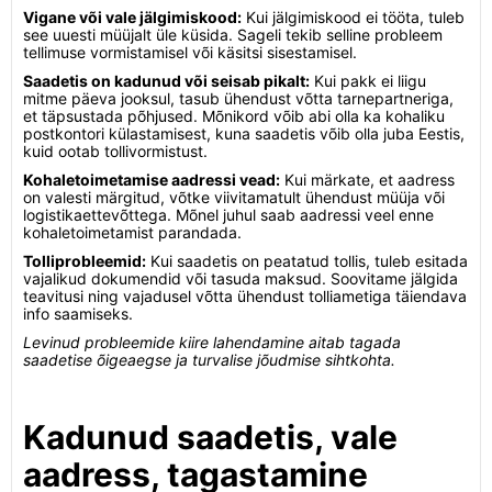
Vigane või vale jälgimiskood:
Kui jälgimiskood ei tööta, tuleb
see uuesti müüjalt üle küsida. Sageli tekib selline probleem
tellimuse vormistamisel või käsitsi sisestamisel.
Saadetis on kadunud või seisab pikalt:
Kui pakk ei liigu
mitme päeva jooksul, tasub ühendust võtta tarnepartneriga,
et täpsustada põhjused. Mõnikord võib abi olla ka kohaliku
postkontori külastamisest, kuna saadetis võib olla juba Eestis,
kuid ootab tollivormistust.
Kohaletoimetamise aadressi vead:
Kui märkate, et aadress
on valesti märgitud, võtke viivitamatult ühendust müüja või
logistikaettevõttega. Mõnel juhul saab aadressi veel enne
kohaletoimetamist parandada.
Tolliprobleemid:
Kui saadetis on peatatud tollis, tuleb esitada
vajalikud dokumendid või tasuda maksud. Soovitame jälgida
teavitusi ning vajadusel võtta ühendust tolliametiga täiendava
info saamiseks.
Levinud probleemide kiire lahendamine aitab tagada
saadetise õigeaegse ja turvalise jõudmise sihtkohta.
Kadunud saadetis, vale
aadress, tagastamine