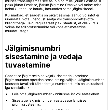
millises transiidijaamas see asub ning millal jõuab Eestisse. Kui
pakk jõuab Eestisse, jätkub jälgimine Omniva või mõne teise
kohaliku teenuse kaudu, kasutades sama jälgimiskoodi.
Kui märkad, et saadetis on pikalt seisma jäänud või infot ei
uuendata, võta ühendust saatja või transpordiettevõtte
klienditoega. Jälgi regulaarselt paki staatust, et olla kursis
võimalike tolliprotseduuride või kohaletoimetamise
muudatustega.
Jälgimisnumbri
sisestamine ja vedaja
tuvastamine
Saadetise jälgimiseks on vajalik sisestada korrektne
jälgimisnumber spetsiaalsesse otsinguväljale. Jälgimisnumber
koosneb tavaliselt tähtedest ja numbritest, mis on unikaalsed
iga saadetise kohta.
Leia oma jälgimisnumber kinnitusmeilist või saatelehelt.
Sisestage jälgimisnumber vastavasse lahtrisse
jälgimissüsteemis.