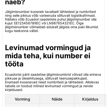
näeb?
Jälgimisnumber koosneb tavaliselt tähtedest ja numbritest
ning selle pikkus võib varieeruda sõltuvalt logistikafirmast.
Näiteks võib Ecuadori saadetiste puhul jälgimisnumber olla
kujul: EE123456789EC või LN987654321EC. Õige
jälgimisnumber võimaldab edukalt jälgida oma paki liikumist
kogu teekonna vältel.
Levinumad vormingud ja
mida teha, kui number ei
tööta
Ecuadorist pärit saadetise jälgimisnumbrid võivad olla erineva
pikkuse ja ülesehitusega, sõltuvalt teenusepakkujast.
Enamasti koosnevad need numbritest ja tähtedest. Allolevas
tabelis on toodud mõned levinumad vormingud ja nende
kirjeldused:
Vorming
Näide
Kirjeldus