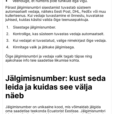
Veenduge, et numbris pole tühikuid ega vigu.
Pärast jälgimisnumbri sisestamist tuvastab süsteem
automaatselt vedaja, näiteks Eesti Post, DHL, FedEx või muu
kullerteenus. Kui vedaja tuvastamine ei õnnestu, kuvatakse
juhised, kuidas käsitsi valida õige teenusepakkuja.
Sisestage jälgimisnumber.
Kontrollige, kas süsteem tuvastas vedaja automaatselt.
Kui vedajat ei tuvastatud, valige nimekirjast õige vedaja.
Kinnitage valik ja jätkake jälgimisega.
Õige jälgimisnumbri ja vedaja valik tagab täpse ning
ajakohase info teie saadetise liikumise kohta.
Jälgimisnumber: kust seda
leida ja kuidas see välja
näeb
Jälgimisnumber on unikaalne kood, mis võimaldab jälgida
oma saadetise teekonda Ecuatorist Eestisse. Jälgimisnumbri