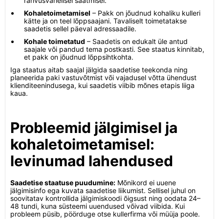
rahvusvahelisel saatmisel.
Kohaletoimetamisel
– Pakk on jõudnud kohaliku kulleri
kätte ja on teel lõppsaajani. Tavaliselt toimetatakse
saadetis sellel päeval adressaadile.
Kohale toimetatud
– Saadetis on edukalt üle antud
saajale või pandud tema postkasti. See staatus kinnitab,
et pakk on jõudnud lõppsihtkohta.
Iga staatus aitab saajal jälgida saadetise teekonda ning
planeerida paki vastuvõtmist või vajadusel võtta ühendust
klienditeenindusega, kui saadetis viibib mõnes etapis liiga
kaua.
Probleemid jälgimisel ja
kohaletoimetamisel:
levinumad lahendused
Saadetise staatuse puudumine:
Mõnikord ei uuene
jälgimisinfo ega kuvata saadetise liikumist. Sellisel juhul on
soovitatav kontrollida jälgimiskoodi õigsust ning oodata 24–
48 tundi, kuna süsteemi uuendused võivad viibida. Kui
probleem püsib, pöörduge otse kullerfirma või müüja poole.