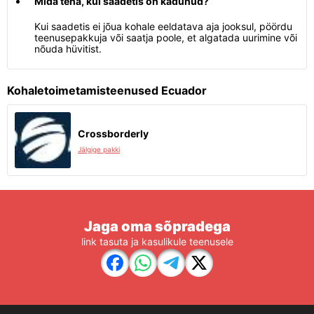
Mida teha, kui saadetis on kadunud?
Kui saadetis ei jõua kohale eeldatava aja jooksul, pöördu
teenusepakkuja või saatja poole, et algatada uurimine või
nõuda hüvitist.
Kohaletoimetamisteenused Ecuador
Crossborderly
Jälgige pakki
Jaga oma sõpradega
link tasuta ja kasulikule teenusele