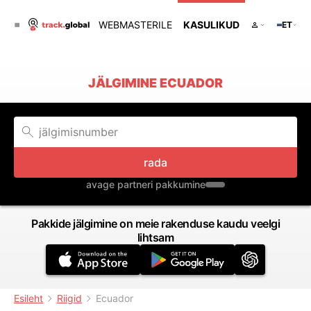
WEBMASTERILE
KASULIKUD
ET
JÄLGIMINE ECUADOR
rada
avage partneri pakkumine
Pakkide jälgimine on meie rakenduse kaudu veelgi
lihtsam
Esileht
Riigid
Ecuador