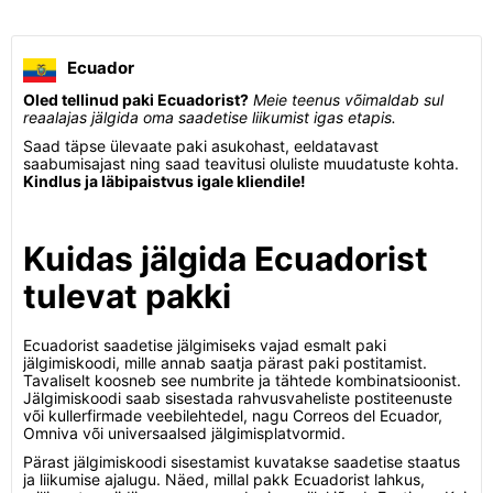
Ecuador
Oled tellinud paki Ecuadorist?
Meie teenus võimaldab sul
reaalajas jälgida oma saadetise liikumist igas etapis.
Saad täpse ülevaate paki asukohast, eeldatavast
saabumisajast ning saad teavitusi oluliste muudatuste kohta.
Kindlus ja läbipaistvus igale kliendile!
Kuidas jälgida Ecuadorist
tulevat pakki
Ecuadorist saadetise jälgimiseks vajad esmalt paki
jälgimiskoodi, mille annab saatja pärast paki postitamist.
Tavaliselt koosneb see numbrite ja tähtede kombinatsioonist.
Jälgimiskoodi saab sisestada rahvusvaheliste postiteenuste
või kullerfirmade veebilehtedel, nagu Correos del Ecuador,
Omniva või universaalsed jälgimisplatvormid.
Pärast jälgimiskoodi sisestamist kuvatakse saadetise staatus
ja liikumise ajalugu. Näed, millal pakk Ecuadorist lahkus,