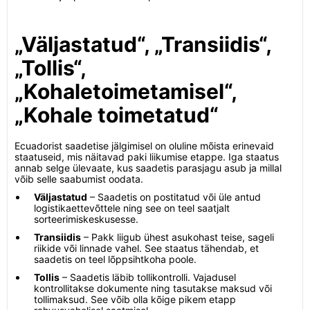
„Väljastatud“, „Transiidis“,
„Tollis“,
„Kohaletoimetamisel“,
„Kohale toimetatud“
Ecuadorist saadetise jälgimisel on oluline mõista erinevaid
staatuseid, mis näitavad paki liikumise etappe. Iga staatus
annab selge ülevaate, kus saadetis parasjagu asub ja millal
võib selle saabumist oodata.
Väljastatud
– Saadetis on postitatud või üle antud
logistikaettevõttele ning see on teel saatjalt
sorteerimiskeskusesse.
Transiidis
– Pakk liigub ühest asukohast teise, sageli
riikide või linnade vahel. See staatus tähendab, et
saadetis on teel lõppsihtkoha poole.
Tollis
– Saadetis läbib tollikontrolli. Vajadusel
kontrollitakse dokumente ning tasutakse maksud või
tollimaksud. See võib olla kõige pikem etapp