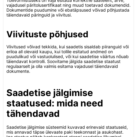
Tollivormistuseks on vaja esitada korrektne saateleht, arve,
vajadusel päritolusertifikaat ning muud toetavad dokumendid.
Dokumentide puudumine või ebatäpsused võivad põhjustada
täiendavaid päringuid ja viivitusi.
Viivituste põhjused
Viivitused võivad tekkida, kui saadetis sisaldab piiranguid või
eriloa all olevaid kaupu, kui tollile esitatud andmed on
puudulikud või vastuolulised, või kui saadetise väärtus nõuab
täiendavat kontrolli. Soovitame jälgida saadetise staatust
regulaarselt ja olla valmis esitama vajadusel täiendavaid
dokumente.
Saadetise jälgimise
staatused: mida need
tähendavad
Saadetise jälgimise süsteemid kuvavad erinevaid staatuseid,
mis annavad täpse ülevaate paki teekonnast ja asukohast.
Iga staatus näitab konkreetset etappi saadetise liikumisel