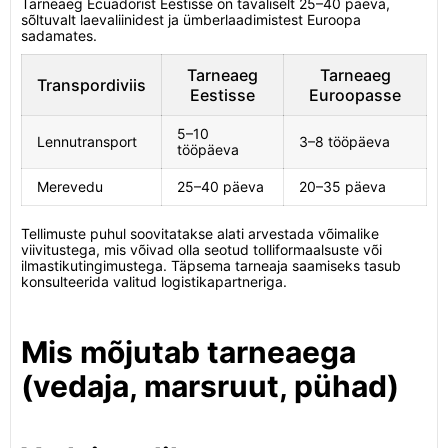
Tarneaeg Ecuadorist Eestisse on tavaliselt 25–40 päeva,
sõltuvalt laevaliinidest ja ümberlaadimistest Euroopa
sadamates.
Tarneaeg
Tarneaeg
Transpordiviis
Eestisse
Euroopasse
5–10
Lennutransport
3–8 tööpäeva
tööpäeva
Merevedu
25–40 päeva
20–35 päeva
Tellimuste puhul soovitatakse alati arvestada võimalike
viivitustega, mis võivad olla seotud tolliformaalsuste või
ilmastikutingimustega. Täpsema tarneaja saamiseks tasub
konsulteerida valitud logistikapartneriga.
Mis mõjutab tarneaega
(vedaja, marsruut, pühad)