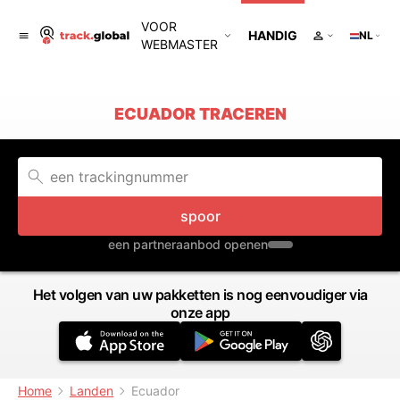
VOOR
HANDIG
NL
WEBMASTER
ECUADOR TRACEREN
spoor
een partneraanbod openen
Het volgen van uw pakketten is nog eenvoudiger via
onze app
Home
Landen
Ecuador