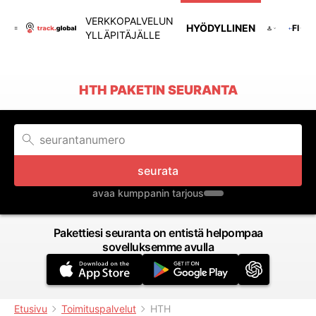
VERKKOPALVELUN
HYÖDYLLINEN
FI
YLLÄPITÄJÄLLE
HTH PAKETIN SEURANTA
seurata
avaa kumppanin tarjous
Pakettiesi seuranta on entistä helpompaa
sovelluksemme avulla
Etusivu
Toimituspalvelut
HTH