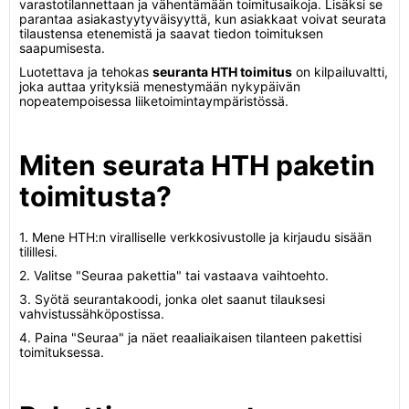
varastotilannettaan ja vähentämään toimitusaikoja. Lisäksi se
parantaa asiakastyytyväisyyttä, kun asiakkaat voivat seurata
tilaustensa etenemistä ja saavat tiedon toimituksen
saapumisesta.
Luotettava ja tehokas
seuranta HTH toimitus
on kilpailuvaltti,
joka auttaa yrityksiä menestymään nykypäivän
nopeatempoisessa liiketoimintaympäristössä.
Miten seurata HTH paketin
toimitusta?
1. Mene HTH:n viralliselle verkkosivustolle ja kirjaudu sisään
tilillesi.
2. Valitse "Seuraa pakettia" tai vastaava vaihtoehto.
3. Syötä seurantakoodi, jonka olet saanut tilauksesi
vahvistussähköpostissa.
4. Paina "Seuraa" ja näet reaaliaikaisen tilanteen pakettisi
toimituksessa.