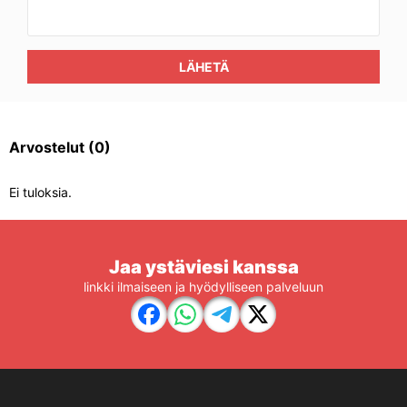
LÄHETÄ
Arvostelut
(0)
Ei tuloksia.
Jaa ystäviesi kanssa
linkki ilmaiseen ja hyödylliseen palveluun