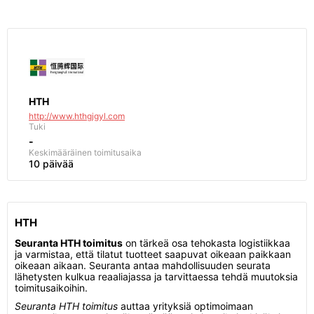
HTH
http://www.hthgjgyl.com
Tuki
-
Keskimääräinen toimitusaika
10 päivää
HTH
Seuranta HTH toimitus
on tärkeä osa tehokasta logistiikkaa
ja varmistaa, että tilatut tuotteet saapuvat oikeaan paikkaan
oikeaan aikaan. Seuranta antaa mahdollisuuden seurata
lähetysten kulkua reaaliajassa ja tarvittaessa tehdä muutoksia
toimitusaikoihin.
Seuranta HTH toimitus
auttaa yrityksiä optimoimaan