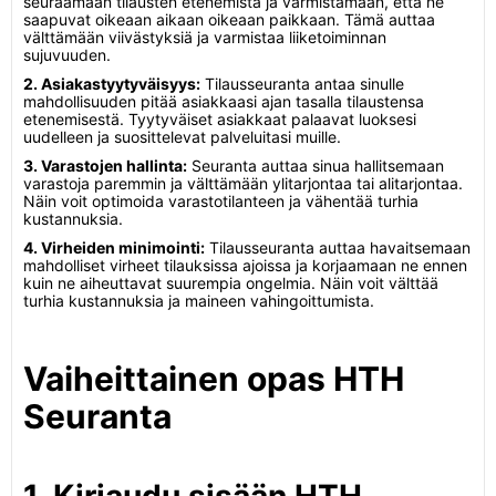
seuraamaan tilausten etenemistä ja varmistamaan, että ne
saapuvat oikeaan aikaan oikeaan paikkaan. Tämä auttaa
välttämään viivästyksiä ja varmistaa liiketoiminnan
sujuvuuden.
2. Asiakastyytyväisyys:
Tilausseuranta antaa sinulle
mahdollisuuden pitää asiakkaasi ajan tasalla tilaustensa
etenemisestä. Tyytyväiset asiakkaat palaavat luoksesi
uudelleen ja suosittelevat palveluitasi muille.
3. Varastojen hallinta:
Seuranta auttaa sinua hallitsemaan
varastoja paremmin ja välttämään ylitarjontaa tai alitarjontaa.
Näin voit optimoida varastotilanteen ja vähentää turhia
kustannuksia.
4. Virheiden minimointi:
Tilausseuranta auttaa havaitsemaan
mahdolliset virheet tilauksissa ajoissa ja korjaamaan ne ennen
kuin ne aiheuttavat suurempia ongelmia. Näin voit välttää
turhia kustannuksia ja maineen vahingoittumista.
Vaiheittainen opas HTH
Seuranta