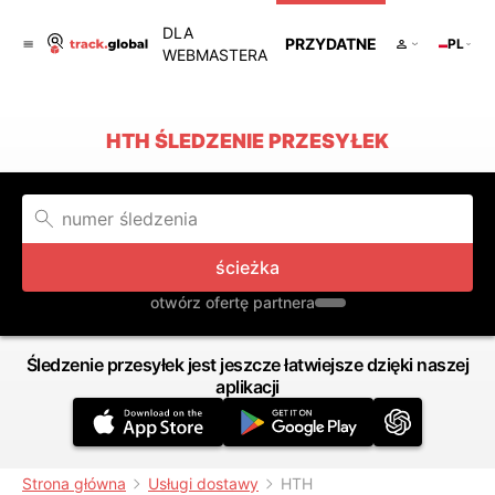
DLA
PRZYDATNE
PL
WEBMASTERA
HTH ŚLEDZENIE PRZESYŁEK
ścieżka
otwórz ofertę partnera
Śledzenie przesyłek jest jeszcze łatwiejsze dzięki naszej
aplikacji
Strona główna
Usługi dostawy
HTH