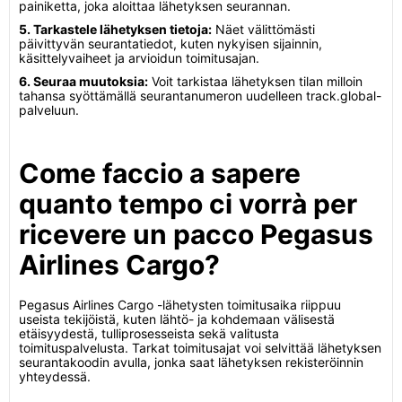
painiketta, joka aloittaa lähetyksen seurannan.
5. Tarkastele lähetyksen tietoja:
Näet välittömästi
päivittyvän seurantatiedot, kuten nykyisen sijainnin,
käsittelyvaiheet ja arvioidun toimitusajan.
6. Seuraa muutoksia:
Voit tarkistaa lähetyksen tilan milloin
tahansa syöttämällä seurantanumeron uudelleen track.global-
palveluun.
Come faccio a sapere
quanto tempo ci vorrà per
ricevere un pacco Pegasus
Airlines Cargo?
Pegasus Airlines Cargo -lähetysten toimitusaika riippuu
useista tekijöistä, kuten lähtö- ja kohdemaan välisestä
etäisyydestä, tulliprosesseista sekä valitusta
toimituspalvelusta. Tarkat toimitusajat voi selvittää lähetyksen
seurantakoodin avulla, jonka saat lähetyksen rekisteröinnin
yhteydessä.