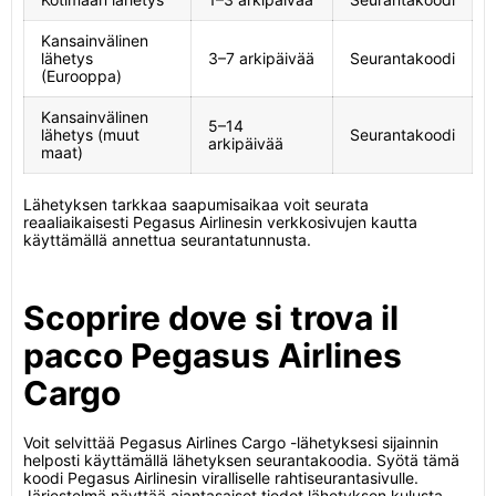
Kansainvälinen
lähetys
3–7 arkipäivää
Seurantakoodi
(Eurooppa)
Kansainvälinen
5–14
lähetys (muut
Seurantakoodi
arkipäivää
maat)
Lähetyksen tarkkaa saapumisaikaa voit seurata
reaaliaikaisesti Pegasus Airlinesin verkkosivujen kautta
käyttämällä annettua seurantatunnusta.
Scoprire dove si trova il
pacco Pegasus Airlines
Cargo
Voit selvittää Pegasus Airlines Cargo -lähetyksesi sijainnin
helposti käyttämällä lähetyksen seurantakoodia. Syötä tämä
koodi Pegasus Airlinesin viralliselle rahtiseurantasivulle.
Järjestelmä näyttää ajantasaiset tiedot lähetyksen kulusta,