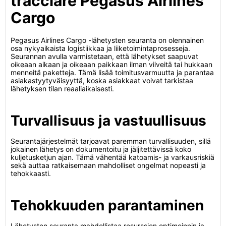
tracciare Pegasus Airlines
Cargo
Pegasus Airlines Cargo -lähetysten seuranta on olennainen
osa nykyaikaista logistiikkaa ja liiketoimintaprosesseja.
Seurannan avulla varmistetaan, että lähetykset saapuvat
oikeaan aikaan ja oikeaan paikkaan ilman viiveitä tai hukkaan
menneitä paketteja. Tämä lisää toimitusvarmuutta ja parantaa
asiakastyytyväisyyttä, koska asiakkaat voivat tarkistaa
lähetyksen tilan reaaliaikaisesti.
Turvallisuus ja vastuullisuus
Seurantajärjestelmät tarjoavat paremman turvallisuuden, sillä
jokainen lähetys on dokumentoitu ja jäljitettävissä koko
kuljetusketjun ajan. Tämä vähentää katoamis- ja varkausriskiä
sekä auttaa ratkaisemaan mahdolliset ongelmat nopeasti ja
tehokkaasti.
Tehokkuuden parantaminen
Lähetysten seuranta mahdollistaa resurssien optimoinnin ja