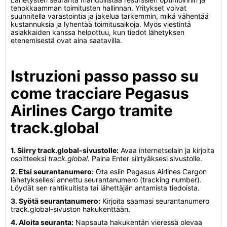
tehokkaamman toimitusten hallinnan. Yritykset voivat
suunnitella varastointia ja jakelua tarkemmin, mikä vähentää
kustannuksia ja lyhentää toimitusaikoja. Myös viestintä
asiakkaiden kanssa helpottuu, kun tiedot lähetyksen
etenemisestä ovat aina saatavilla.
Istruzioni passo passo su
come tracciare Pegasus
Airlines Cargo tramite
track.global
1. Siirry track.global-sivustolle:
Avaa internetselain ja kirjoita
osoitteeksi
track.global
. Paina Enter siirtyäksesi sivustolle.
2. Etsi seurantanumero:
Ota esiin Pegasus Airlines Cargon
lähetyksellesi annettu seurantanumero (tracking number).
Löydät sen rahtikuitista tai lähettäjän antamista tiedoista.
3. Syötä seurantanumero:
Kirjoita saamasi seurantanumero
track.global-sivuston hakukenttään.
4. Aloita seuranta:
Napsauta hakukentän vieressä olevaa