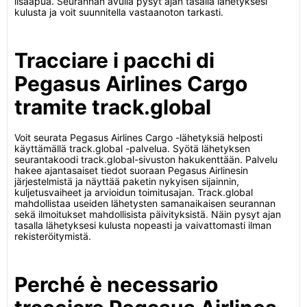
lisäapua. Seurannan avulla pysyt ajan tasalla lähetyksesi
kulusta ja voit suunnitella vastaanoton tarkasti.
Tracciare i pacchi di
Pegasus Airlines Cargo
tramite track.global
Voit seurata Pegasus Airlines Cargo -lähetyksiä helposti
käyttämällä track.global -palvelua. Syötä lähetyksen
seurantakoodi track.global-sivuston hakukenttään. Palvelu
hakee ajantasaiset tiedot suoraan Pegasus Airlinesin
järjestelmistä ja näyttää paketin nykyisen sijainnin,
kuljetusvaiheet ja arvioidun toimitusajan. Track.global
mahdollistaa useiden lähetysten samanaikaisen seurannan
sekä ilmoitukset mahdollisista päivityksistä. Näin pysyt ajan
tasalla lähetyksesi kulusta nopeasti ja vaivattomasti ilman
rekisteröitymistä.
Perché è necessario