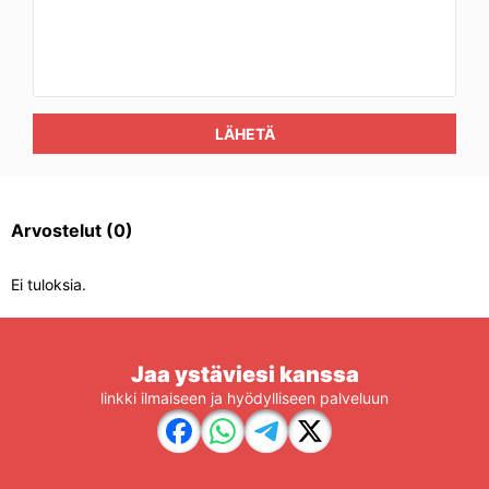
LÄHETÄ
Arvostelut
(0)
Ei tuloksia.
Jaa ystäviesi kanssa
linkki ilmaiseen ja hyödylliseen palveluun