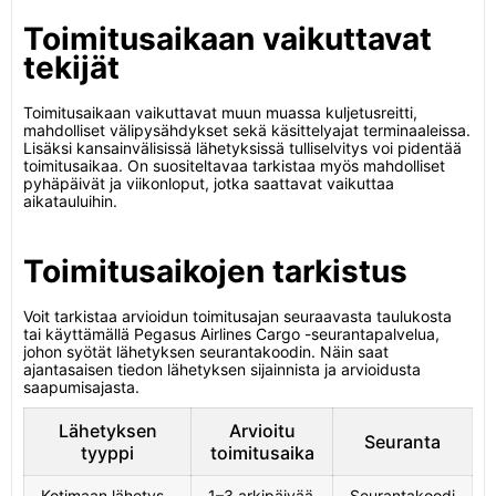
Toimitusaikaan vaikuttavat
tekijät
Toimitusaikaan vaikuttavat muun muassa kuljetusreitti,
mahdolliset välipysähdykset sekä käsittelyajat terminaaleissa.
Lisäksi kansainvälisissä lähetyksissä tulliselvitys voi pidentää
toimitusaikaa. On suositeltavaa tarkistaa myös mahdolliset
pyhäpäivät ja viikonloput, jotka saattavat vaikuttaa
aikatauluihin.
Toimitusaikojen tarkistus
Voit tarkistaa arvioidun toimitusajan seuraavasta taulukosta
tai käyttämällä Pegasus Airlines Cargo -seurantapalvelua,
johon syötät lähetyksen seurantakoodin. Näin saat
ajantasaisen tiedon lähetyksen sijainnista ja arvioidusta
saapumisajasta.
Lähetyksen
Arvioitu
Seuranta
tyyppi
toimitusaika
Kotimaan lähetys
1–3 arkipäivää
Seurantakoodi