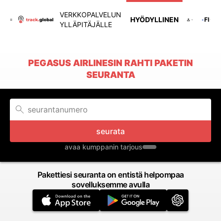
VERKKOPALVELUN
HYÖDYLLINEN
FI
YLLÄPITÄJÄLLE
PEGASUS AIRLINESIN RAHTI PAKETIN
SEURANTA
seurata
avaa kumppanin tarjous
Pakettiesi seuranta on entistä helpompaa
sovelluksemme avulla