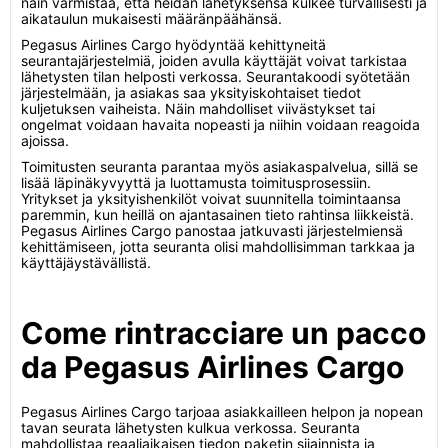
näin varmistaa, että heidän lähetyksensä kulkee turvallisesti ja
aikataulun mukaisesti määränpäähänsä.
Pegasus Airlines Cargo hyödyntää kehittyneitä
seurantajärjestelmiä, joiden avulla käyttäjät voivat tarkistaa
lähetysten tilan helposti verkossa. Seurantakoodi syötetään
järjestelmään, ja asiakas saa yksityiskohtaiset tiedot
kuljetuksen vaiheista. Näin mahdolliset viivästykset tai
ongelmat voidaan havaita nopeasti ja niihin voidaan reagoida
ajoissa.
Toimitusten seuranta parantaa myös asiakaspalvelua, sillä se
lisää läpinäkyvyyttä ja luottamusta toimitusprosessiin.
Yritykset ja yksityishenkilöt voivat suunnitella toimintaansa
paremmin, kun heillä on ajantasainen tieto rahtinsa liikkeistä.
Pegasus Airlines Cargo panostaa jatkuvasti järjestelmiensä
kehittämiseen, jotta seuranta olisi mahdollisimman tarkkaa ja
käyttäjäystävällistä.
Come rintracciare un pacco
da Pegasus Airlines Cargo
Pegasus Airlines Cargo tarjoaa asiakkailleen helpon ja nopean
tavan seurata lähetysten kulkua verkossa. Seuranta
mahdollistaa reaaliaikaisen tiedon paketin sijainnista ja