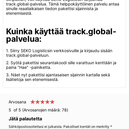
track.global-palvelua. Tämä helppokäyttöinen palvelu antaa
sinulle reaaliaikaisen tiedon pakettisi sijainnista ja
etenemisestä.
Kuinka käyttää track.global-
palvelua:
1. Siirry SEKO Logisticsin verkkosivuille ja kirjaudu sisään
track.global-palveluun.
2. Syötä pakettisi seurantakoodi sille varattuun kenttään ja
paina "Hae" -painiketta.
3. Näet nyt pakettisi ajantasaisen sijainnin kartalla sekä
lisätietoja sen etenemisestä.
Arvosana
5
of 5 (Arvosanojen määrä:
78
)
Jätä palautetta
Sähköpostiosoitettasi ei julkaista. Pakolliset kentät on merkitty *