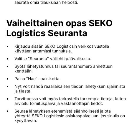
seurata omia tilauksiaan helposti.
Vaiheittainen opas SEKO
Logistics Seuranta
Kirjaudu sisään SEKO Logisticsin verkkosivustolla
käyttäen antamiasi tunnuksia.
Valitse "Seuranta" välilehti päävalikosta.
Syötä lähetystunnus tai seurantanumero annettuun
kenttään.
Paina "Hae" -painiketta.
Nyt voit nähdä reaaliaikaisen tiedon lähetyksen sijainnista
ja tilasta.
Tarvittaessa voit myös tarkastella tarkempia tietoja, kuten
arvioitu toimituspäivä ja vastaanottajan tiedot.
Seuraa lähetyksen etenemistä säännöllisesti ja ota
yhteyttä SEKO Logisticsin asiakaspalveluun, jos sinulla on
kysyttävää.