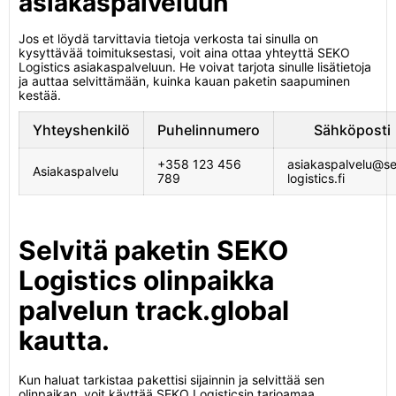
asiakaspalveluun
Jos et löydä tarvittavia tietoja verkosta tai sinulla on
kysyttävää toimituksestasi, voit aina ottaa yhteyttä SEKO
Logistics asiakaspalveluun. He voivat tarjota sinulle lisätietoja
ja auttaa selvittämään, kuinka kauan paketin saapuminen
kestää.
Yhteyshenkilö
Puhelinnumero
Sähköposti
+358 123 456
asiakaspalvelu@s
Asiakaspalvelu
789
logistics.fi
Selvitä paketin SEKO
Logistics olinpaikka
palvelun track.global
kautta.
Kun haluat tarkistaa pakettisi sijainnin ja selvittää sen
olinpaikan, voit käyttää SEKO Logisticsin tarjoamaa