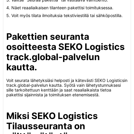
4. Näet reaaliaikaisen tilanteen pakettisi toimituksessa.
5. Voit myös tilata ilmoituksia tekstiviestillä tai sähköpostilla.
Pakettien seuranta
osoitteesta SEKO Logistics
track.global-palvelun
kautta.
Voit seurata lähetyksiäsi helposti ja kätevästi SEKO Logisticsin
track.global-palvelun kautta. Syötä vain lähetystunnuksesi
sille tarkoitettuun kenttään ja saat reaaliaikaista tietoa
pakettisi sijainnista ja toimituksen etenemisestä.
Miksi SEKO Logistics
Tilausseuranta on