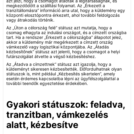
azt jelzi, hogy a csomagot átadták a légitársaságnak, és
megkezdődött a szállítási folyamat. Az „Érkezett a
tranzitállomásra” információ arra utal, hogy a küldemény egy
központi elosztópontra érkezett, ahol további feldolgozás
vagy átrakodás történik.
Az „Úton a célország felé” státusz azt mutatja, hogy a
csomag elhagyta az indulási országot, és a címzett országba
tart. Ha a rendszer „Érkezett a célországba” állapotot jelez,
akkor a küldemény már megérkezett a címzett ország
vámkezelő vagy logisztikai központjába. Az „Átadás
kézbesítőnek” státusz azt jelenti, hogy a csomagot a helyi
futárszolgálat átvette a végső kézbesítéshez.
Az „Átadva a címzettnek” státusz azt igazolja, hogy a
küldeményt sikeresen kézbesítették. Előfordulhatnak olyan
státuszok is, mint például „Kézbesítés sikertelen”, amely
esetén érdemes kapcsolatba lépni az ügyfélszolgálattal a
további teendők egyeztetése érdekében.
Gyakori státuszok: feladva,
tranzitban, vámkezelés
alatt, kézbesítve