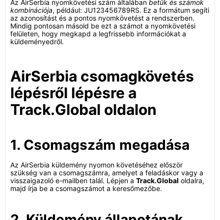
Az AirSerbia nyomkövetési szám általában
betűk és számok
kombinációja
, például: JU123456789RS. Ez a formátum segíti
az azonosítást és a pontos nyomkövetést a rendszerben.
Mindig pontosan másold be ezt a számot a nyomkövetési
felületen, hogy megkapd a legfrissebb információkat a
küldeményedről.
AirSerbia csomagkövetés
lépésről lépésre a
Track.Global oldalon
1. Csomagszám megadása
Az AirSerbia küldemény nyomon követéséhez először
szükség van a csomagszámra, amelyet a feladáskor vagy a
visszaigazoló e-mailben talál. Lépjen a
Track.Global
oldalra,
majd írja be a csomagszámot a keresőmezőbe.
2. Küldemény állapotának