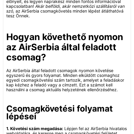
előnyeit, és legyen naprakész minden fontos információval
kapcsolatban!
Akár belföldi, akár nemzetközi szállításról van
szó,
az AirSerbia csomagkövetés minden lépést átláthatóvá
tesz Önnek.
Hogyan követhető nyomon
az AirSerbia által feladott
csomag?
Az AirSerbia által feladott csomagok nyomon követése
egyszerű és gyors folyamat. Minden elküldött csomaghoz
egyedi csomagkövetési szám tartozik, amelyet a feladáskor
kap kézhez a feladó vagy a címzett. Ezt a számot kell
használni a csomag aktuális helyzetének ellenőrzéséhez.
Csomagkövetési folyamat
lépései
1. Követési szám megadása:
Lépjen fel az AirSerbia hivatalos
weboldalára, és keresse meg a csomagkövetési felületet.