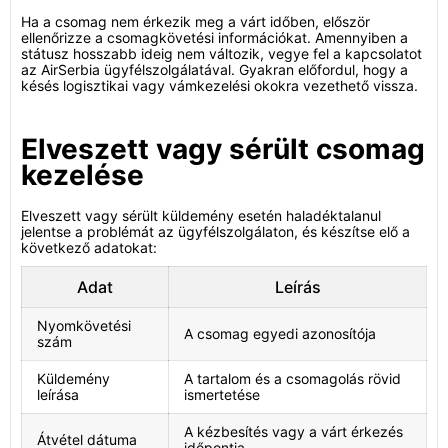
Ha a csomag nem érkezik meg a várt időben, először
ellenőrizze a csomagkövetési információkat. Amennyiben a
státusz hosszabb ideig nem változik, vegye fel a kapcsolatot
az AirSerbia ügyfélszolgálatával. Gyakran előfordul, hogy a
késés logisztikai vagy vámkezelési okokra vezethető vissza.
Elveszett vagy sérült csomag
kezelése
Elveszett vagy sérült küldemény esetén haladéktalanul
jelentse a problémát az ügyfélszolgálaton, és készítse elő a
következő adatokat:
Adat
Leírás
Nyomkövetési
A csomag egyedi azonosítója
szám
Küldemény
A tartalom és a csomagolás rövid
leírása
ismertetése
A kézbesítés vagy a várt érkezés
Átvétel dátuma
időpontja