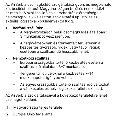
Az AirSerbia csomagküldő szolgáltatása gyors és megbízható
kézbesítést biztosít Magyarországon belül és nemzetközi
szinten is. A szállítási idő és a kézbesítés elérhetősége a
célországtól, a kiválasztott szolgáltatási típustól és az
aktuális logisztikai körülményektől függ.
Belföldi szállítás:
A Magyarországon belüli csomagküldés általában 1–
3 munkanapot vesz igénybe.
A nagyvárosokban és frekventált területeken a
kézbesítés gyorsabb, vidéki vagy távoli régiók
esetében a szállítási idő hosszabb lehet.
Nemzetközi szállítás:
Európai országokba történő kézbesítés esetén a
szállítási idő általában 3–7 munkanap.
Tengerentúli úti céloknál a kézbesítés 7–14
munkanapot is igénybe vehet.
Az egyes országokba történő szállítási idő változhat
a vámkezelés és helyi logisztikai feltételek miatt.
Az AirSerbia szolgáltatásaival a következő területekre lehet
csomagot küldeni:
Magyarország teljes területe
Európai Unió tagállamai