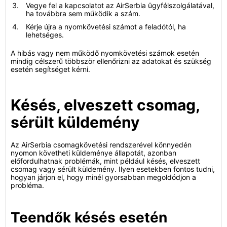
Vegye fel a kapcsolatot az AirSerbia ügyfélszolgálatával,
ha továbbra sem működik a szám.
Kérje újra a nyomkövetési számot a feladótól, ha
lehetséges.
A hibás vagy nem működő nyomkövetési számok esetén
mindig célszerű többször ellenőrizni az adatokat és szükség
esetén segítséget kérni.
Késés, elveszett csomag,
sérült küldemény
Az AirSerbia csomagkövetési rendszerével könnyedén
nyomon követheti küldeménye állapotát, azonban
előfordulhatnak problémák, mint például késés, elveszett
csomag vagy sérült küldemény. Ilyen esetekben fontos tudni,
hogyan járjon el, hogy minél gyorsabban megoldódjon a
probléma.
Teendők késés esetén