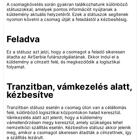
A csomagkövetés során gyakran találkozhatunk különböző
státuszokkal, amelyek pontos információt nyújtanak a
küldemény aktuális helyzetéről. Ezek a státuszok segítenek
nyomon követni a csomag útját a feladástól a kézbesítésig.
Feladva
Ez a státusz azt jelzi, hogy a csomagot a feladó sikeresen
átadta az AirSerbia futárszolgálatának. Ekkor indul el a
küldemény a címzett felé, és megkezdődik a logisztikai
folyamat.
Tranzitban, vámkezelés alatt,
kézbesítve
Tranzitban státusz esetén a csomag úton van a célállomás
felé, különböző logisztikai központokon halad keresztül.
Vámkezelés alatt azt jelenti, hogy a küldemény
vámellenőrzésen megy keresztül, amely szükséges lehet
nemzetközi szállítás esetén. Kézbesítve státusz akkor jelenik
meg, amikor a csomagot sikeresen átadták a címzettnek, így
a szállítás lezárult.