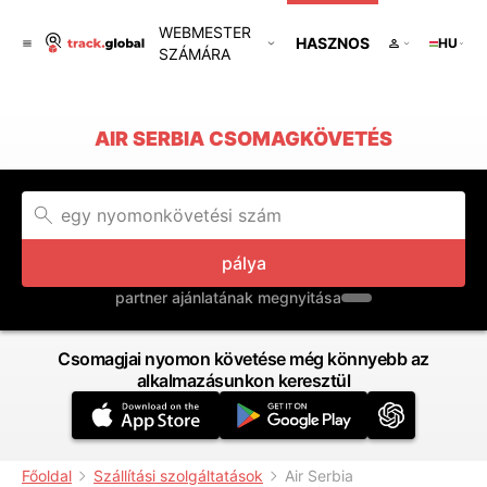
WEBMESTER
HASZNOS
HU
SZÁMÁRA
AIR SERBIA CSOMAGKÖVETÉS
pálya
partner ajánlatának megnyitása
Csomagjai nyomon követése még könnyebb az
alkalmazásunkon keresztül
Főoldal
Szállítási szolgáltatások
Air Serbia