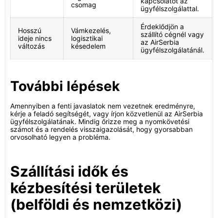
kapcsolatot az
csomag
ügyfélszolgálattal.
Érdeklődjön a
Hosszú
Vámkezelés,
szállító cégnél vagy
ideje nincs
logisztikai
az AirSerbia
változás
késedelem
ügyfélszolgálatánál.
További lépések
Amennyiben a fenti javaslatok nem vezetnek eredményre,
kérje a feladó segítségét, vagy írjon közvetlenül az AirSerbia
ügyfélszolgálatának. Mindig őrizze meg a nyomkövetési
számot és a rendelés visszaigazolását, hogy gyorsabban
orvosolható legyen a probléma.
Szállítási idők és
kézbesítési területek
(belföldi és nemzetközi)