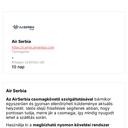
Air Serbia
https://cargo.airserbia.com
Támogatás
-
Átlagos szállítási idő
10 nap
Air Serbia
Az AirSerbia csomagkövető szolgáltatásával
bármikor
egyszerűen és gyorsan ellenőrizheti küldeménye aktuális
helyzetét.
Valós idejű frissítések
segítenek abban, hogy
pontosan tudja, merre jár a csomagja, így mindig nyugodt
lehet a szállítás során.
Használja ki a
megbízható nyomon követési rendszer