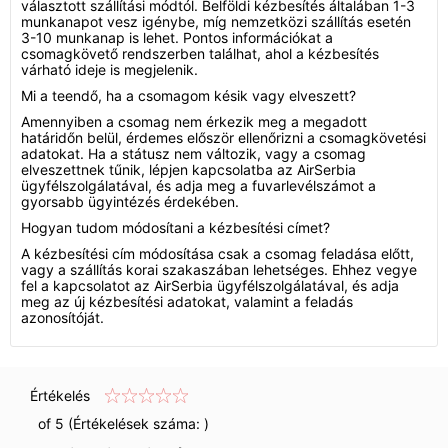
választott szállítási módtól. Belföldi kézbesítés általában 1-3
munkanapot vesz igénybe, míg nemzetközi szállítás esetén
3-10 munkanap is lehet. Pontos információkat a
csomagkövető rendszerben találhat, ahol a kézbesítés
várható ideje is megjelenik.
Mi a teendő, ha a csomagom késik vagy elveszett?
Amennyiben a csomag nem érkezik meg a megadott
határidőn belül, érdemes először ellenőrizni a csomagkövetési
adatokat. Ha a státusz nem változik, vagy a csomag
elveszettnek tűnik, lépjen kapcsolatba az AirSerbia
ügyfélszolgálatával, és adja meg a fuvarlevélszámot a
gyorsabb ügyintézés érdekében.
Hogyan tudom módosítani a kézbesítési címet?
A kézbesítési cím módosítása csak a csomag feladása előtt,
vagy a szállítás korai szakaszában lehetséges. Ehhez vegye
fel a kapcsolatot az AirSerbia ügyfélszolgálatával, és adja
meg az új kézbesítési adatokat, valamint a feladás
azonosítóját.
Értékelés
of 5 (Értékelések száma:
)