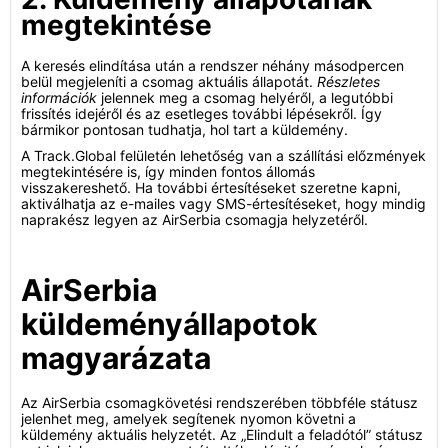
megtekintése
A keresés elindítása után a rendszer néhány másodpercen
belül megjeleníti a csomag aktuális állapotát.
Részletes
információk
jelennek meg a csomag helyéről, a legutóbbi
frissítés idejéről és az esetleges további lépésekről. Így
bármikor pontosan tudhatja, hol tart a küldemény.
A Track.Global felületén lehetőség van a szállítási előzmények
megtekintésére is, így minden fontos állomás
visszakereshető. Ha további értesítéseket szeretne kapni,
aktiválhatja az e-mailes vagy SMS-értesítéseket, hogy mindig
naprakész legyen az AirSerbia csomagja helyzetéről.
AirSerbia
küldeményállapotok
magyarázata
Az AirSerbia csomagkövetési rendszerében többféle státusz
jelenhet meg, amelyek segítenek nyomon követni a
küldemény aktuális helyzetét. Az „Elindult a feladótól” státusz