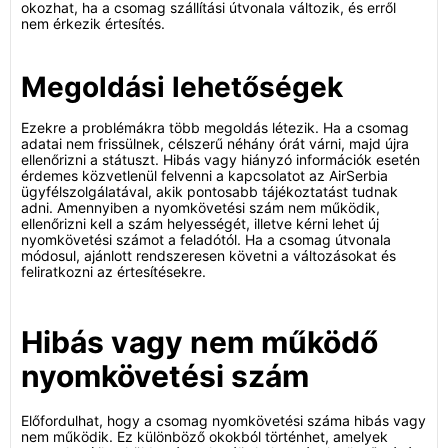
okozhat, ha a csomag szállítási útvonala változik, és erről
nem érkezik értesítés.
Megoldási lehetőségek
Ezekre a problémákra több megoldás létezik. Ha a csomag
adatai nem frissülnek, célszerű néhány órát várni, majd újra
ellenőrizni a státuszt. Hibás vagy hiányzó információk esetén
érdemes közvetlenül felvenni a kapcsolatot az AirSerbia
ügyfélszolgálatával, akik pontosabb tájékoztatást tudnak
adni. Amennyiben a nyomkövetési szám nem működik,
ellenőrizni kell a szám helyességét, illetve kérni lehet új
nyomkövetési számot a feladótól. Ha a csomag útvonala
módosul, ajánlott rendszeresen követni a változásokat és
feliratkozni az értesítésekre.
Hibás vagy nem működő
nyomkövetési szám
Előfordulhat, hogy a csomag nyomkövetési száma hibás vagy
nem működik. Ez különböző okokból történhet, amelyek