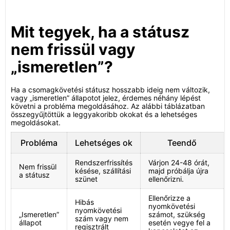
Mit tegyek, ha a státusz
nem frissül vagy
„ismeretlen”?
Ha a csomagkövetési státusz hosszabb ideig nem változik,
vagy „ismeretlen” állapotot jelez, érdemes néhány lépést
követni a probléma megoldásához. Az alábbi táblázatban
összegyűjtöttük a leggyakoribb okokat és a lehetséges
megoldásokat.
Probléma
Lehetséges ok
Teendő
Rendszerfrissítés
Várjon 24-48 órát,
Nem frissül
késése, szállítási
majd próbálja újra
a státusz
szünet
ellenőrizni.
Ellenőrizze a
Hibás
nyomkövetési
nyomkövetési
„Ismeretlen”
számot, szükség
szám vagy nem
állapot
esetén vegye fel a
regisztrált