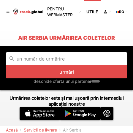
PENTRU
UTILE
RO
WEBMASTER
AIR SERBIA URMĂRIREA COLETELOR
urmări
deschide oferta unui partener
Urmărirea coletelor este și mai ușoară prin intermediul
aplicației noastre
Acasă
Servicii de livrare
Air Serbia