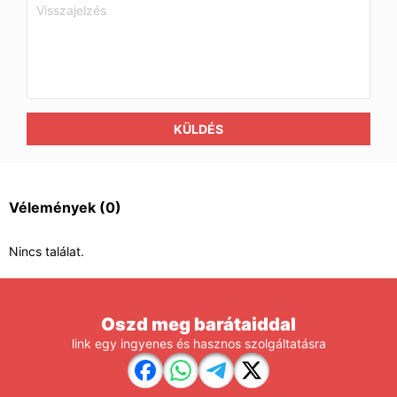
KÜLDÉS
Vélemények
(0)
Nincs találat.
Oszd meg barátaiddal
link egy ingyenes és hasznos szolgáltatásra