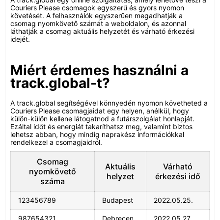
Couriers Please csomagok egyszerű és gyors nyomon
követését. A felhasználók egyszerűen megadhatják a
csomag nyomkövető számát a weboldalon, és azonnal
láthatják a csomag aktuális helyzetét és várható érkezési
idejét.
Miért érdemes használni a
track.global-t?
A track.global segítségével könnyedén nyomon követheted a
Couriers Please csomagjaidat egy helyen, anélkül, hogy
külön-külön kellene látogatnod a futárszolgálat honlapját.
Ezáltal időt és energiát takaríthatsz meg, valamint biztos
lehetsz abban, hogy mindig naprakész információkkal
rendelkezel a csomagjaidról.
Csomag
Aktuális
Várható
nyomkövető
helyzet
érkezési idő
száma
123456789
Budapest
2022.05.25.
987654321
Debrecen
2022.05.27.