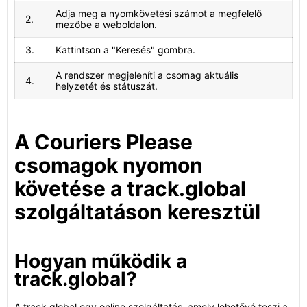
Adja meg a nyomkövetési számot a megfelelő
2.
mezőbe a weboldalon.
3.
Kattintson a "Keresés" gombra.
A rendszer megjeleníti a csomag aktuális
4.
helyzetét és státuszát.
A Couriers Please
csomagok nyomon
követése a track.global
szolgáltatáson keresztül
Hogyan működik a
track.global?
A track.global egy online szolgáltatás, amely lehetővé teszi a