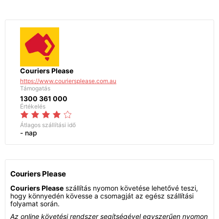
Couriers Please
https://www.couriersplease.com.au
Támogatás
1300 361 000
Értékelés
Átlagos szállítási idő
- nap
Couriers Please
Couriers Please
szállítás nyomon követése lehetővé teszi,
hogy könnyedén kövesse a csomagját az egész szállítási
folyamat során.
Az online követési rendszer segítségével egyszerűen nyomon