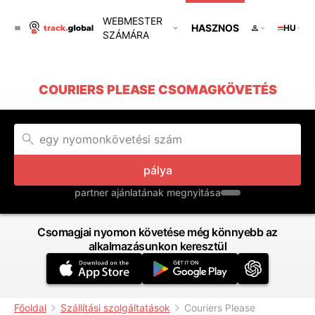
WEBMESTER
HASZNOS
HU
SZÁMÁRA
COURIERS PLEASE CSOMAGKÖVETÉS
pálya
partner ajánlatának megnyitása
Csomagjai nyomon követése még könnyebb az
alkalmazásunkon keresztül
Főoldal
Szállítási szolgáltatások
Couriers Please