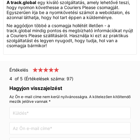
A track.global
egy kiváló szolgáltatás, amely lehetővé teszi,
hogy nyomon követhesse a Couriers Please csomagját.
Egyszerűen írja be a nyomkövetési számot a weboldalon, és
azonnal láthatja, hogy hol tart éppen a küldeménye.
Ne aggódjon többé a csomagja hollétét illetően - a
track.global mindig pontos és megbízható információkat nyújt
a Couriers Please szállításáról. Használja ki ezt az praktikus
szolgáltatást és legyen nyugodt, hogy tudja, hol van a
csomagja bármikor!
Értékelés
4
of 5 (Értékelések száma:
97
)
Hagyjon visszajelzést
Az Ön e-mail címe nem kerül nyilvánosságra. A kötelezően kitöltendő
mezők jelölve vannak *