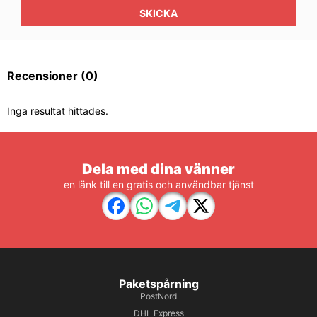
SKICKA
Recensioner
(0)
Inga resultat hittades.
Dela med dina vänner
en länk till en gratis och användbar tjänst
Paketspårning
PostNord
DHL Express