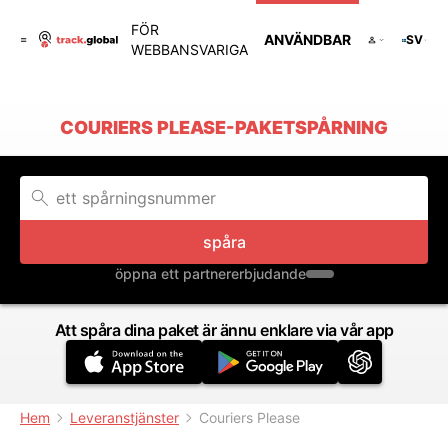
FÖR
ANVÄNDBAR
SV
WEBBANSVARIGA
COURIERS PLEASE-PAKETSPÅRNING
spåra
öppna ett partnererbjudande
Att spåra dina paket är ännu enklare via vår app
Hem
Leveranstjänster
Couriers Please