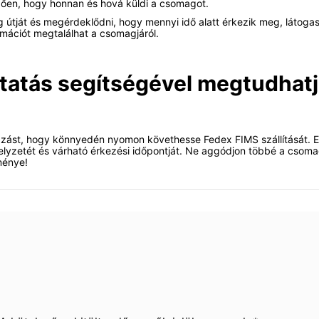
gően, hogy honnan és hová küldi a csomagot.
tját és megérdeklődni, hogy mennyi idő alatt érkezik meg, látogass
ációt megtalálhat a csomagjáról.
ltatás segítségével megtudhatj
lmazást, hogy könnyedén nyomon követhesse Fedex FIMS szállítását
elyzetét és várható érkezési időpontját. Ne aggódjon többé a csomag
ménye!