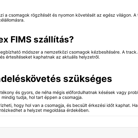
teszi a csomagok rögzítését és nyomon követését az egész világon. A
élállomásra.
x FIMS szállítás?
megbízható módszer a nemzetközi csomagok kézbesítésére. A track.g
s értesítéseket kaphatnak az aktuális helyzetről.
ndeléskövetés szükséges
hatékony és gyors, de néha mégis előfordulhatnak késések vagy problé
mindig tudja, hol tart éppen a csomagja.
izheti, hogy hol van a csomagja, és becsült érkezési időt kaphat. Ha
 intézkedhet a helyzet megoldása érdekében.