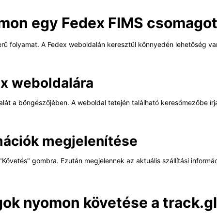
omon egy Fedex FIMS csomago
rű folyamat. A Fedex weboldalán keresztül könnyedén lehetőség van
ex weboldalára
dalát a böngészőjében. A weboldal tetején található keresőmezőbe ír
mációk megjelenítése
Követés" gombra. Ezután megjelennek az aktuális szállítási informác
k nyomon követése a track.gl