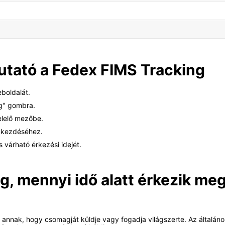
utató a Fedex FIMS Tracking
eboldalát.
ng" gombra.
elelő mezőbe.
gkezdéséhez.
s várható érkezési idejét.
 mennyi idő alatt érkezik me
 annak, hogy csomagját küldje vagy fogadja világszerte. Az általán