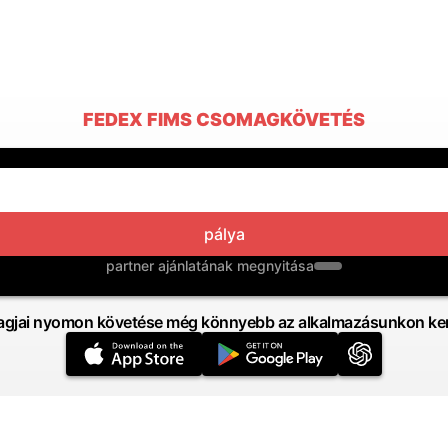
FEDEX FIMS CSOMAGKÖVETÉS
pálya
partner ajánlatának megnyitása
gjai nyomon követése még könnyebb az alkalmazásunkon ker