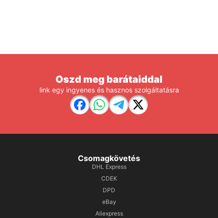
Oszd meg barátaiddal
link egy ingyenes és hasznos szolgáltatásra
Csomagkövetés
DHL Express
CDEK
DPD
eBay
Aliexpress