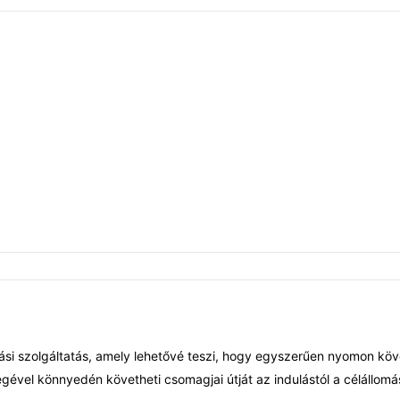
ási szolgáltatás, amely lehetővé teszi, hogy egyszerűen nyomon köv
gével könnyedén követheti csomagjai útját az indulástól a célállomá