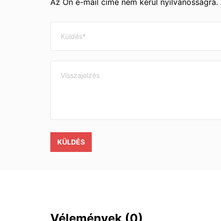
Az Ön e-mail címe nem kerül nyilvánosságra.
KÜLDÉS
Vélemények
(0)