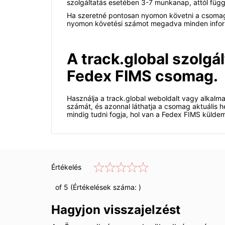
szolgáltatás esetében 3-7 munkanap, attól füg
Ha szeretné pontosan nyomon követni a csomag ú
nyomon követési számot megadva minden inform
A track.global szolgá
Fedex FIMS csomag.
Használja a track.global weboldalt vagy alka
számát, és azonnal láthatja a csomag aktuális h
mindig tudni fogja, hol van a Fedex FIMS külde
Értékelés
of 5 (Értékelések száma:
)
Hagyjon visszajelzést