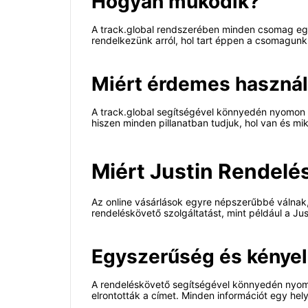
Hogyan működik?
A track.global rendszerében minden csomag egye
rendelkezünk arról, hol tart éppen a csomagunk
Miért érdemes használ
A track.global segítségével könnyedén nyomon k
hiszen minden pillanatban tudjuk, hol van és m
Miért Justin Rendel
Az online vásárlások egyre népszerűbbé válnak
rendeléskövető szolgáltatást, mint például a Ju
Egyszerűség és kénye
A rendeléskövető segítségével könnyedén nyom
elrontották a címet. Minden információt egy he