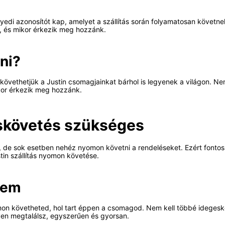
di azonosítót kap, amelyet a szállítás során folyamatosan követnek
, és mikor érkezik meg hozzánk.
ni?
övethetjük a Justin csomagjainkat bárhol is legyenek a világon. N
ikor érkezik meg hozzánk.
éskövetés szükséges
, de sok esetben nehéz nyomon követni a rendeléseket. Ezért fonto
stin szállítás nyomon követése.
lem
on követheted, hol tart éppen a csomagod. Nem kell többé ideges
lyen megtalálsz, egyszerűen és gyorsan.