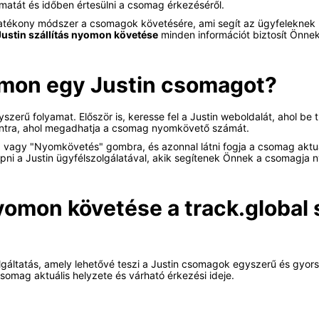
matát és időben értesülni a csomag érkezéséről.
tékony módszer a csomagok követésére, ami segít az ügyfeleknek 
Justin szállítás nyomon követése
minden információt biztosít Önnek
mon egy Justin csomagot?
zerű folyamat. Először is, keresse fel a Justin weboldalát, ahol be t
tra, ahol megadhatja a csomag nyomkövető számát.
 vagy "Nyomkövetés" gombra, és azonnal látni fogja a csomag aktuál
épni a Justin ügyfélszolgálatával, akik segítenek Önnek a csomagja
omon követése a track.global 
gáltatás, amely lehetővé teszi a Justin csomagok egyszerű és gyors
somag aktuális helyzete és várható érkezési ideje.