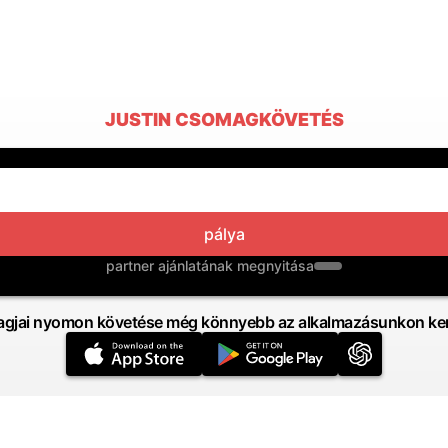
JUSTIN CSOMAGKÖVETÉS
pálya
partner ajánlatának megnyitása
gjai nyomon követése még könnyebb az alkalmazásunkon ker