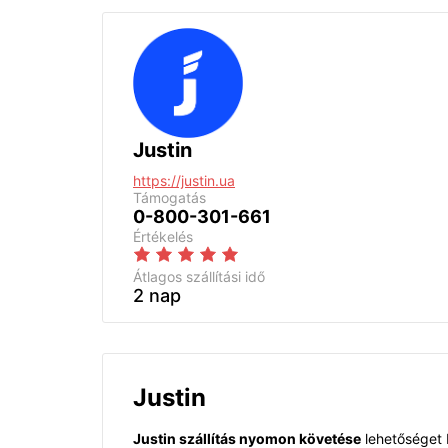
Justin
https://justin.ua
Támogatás
0-800-301-661
Értékelés
Átlagos szállítási idő
2 nap
Justin
Justin szállítás nyomon követése
lehetőséget b