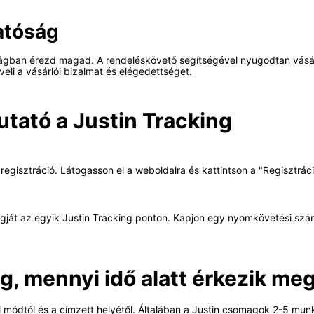
atóság
ságban érezd magad. A rendeléskövető segítségével nyugodtan vásáro
li a vásárlói bizalmat és elégedettséget.
utató a Justin Tracking
 regisztráció. Látogasson el a weboldalra és kattintson a "Regisztrác
agját az egyik Justin Tracking ponton. Kapjon egy nyomkövetési szám
 mennyi idő alatt érkezik me
tási módtól és a címzett helyétől. Általában a Justin csomagok 2-5 