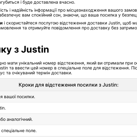
губиться і буде доставлена вчасно.
ість і надійність інформації про місцезнаходження вашого замо
безпечує вам спокійний сон, знаючи, що ваша посилка у безпеці
ми
і скористайтеся послугою відстеження доставки Justin, щоб м
замовлення та отримуйте повідомлення про доставку без затримо
ку з Justin
ідно мати унікальний номер відстеження, який ви отримали при 
ustin та ввести цей номер в спеціальне поле для відстеження. Пі
тус та очікуваний термін доставки.
Кроки для відстеження посилки з Justin:
я вашої посилки.
in.
або аналогічний.
 спеціальне поле.