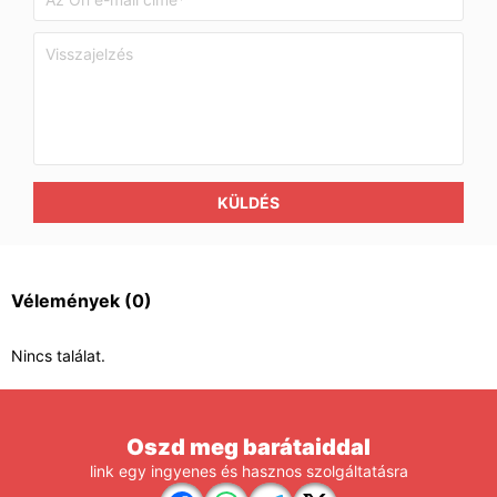
KÜLDÉS
Vélemények
(0)
Nincs találat.
Oszd meg barátaiddal
link egy ingyenes és hasznos szolgáltatásra