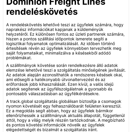
Dominion Freight Lines
rendeléskövetés
A rendeléskövetés lehetővé teszi az ügyfelek számára, hogy
naprakész információkat kapjanak a küldeményük
helyzetéről. Ez különösen fontos az üzleti partnerek számára,
hiszen a pontos szállítási időpontok ismerete segíti a
logisztikai folyamatok optimalizálását. Az időben történő
értesítések révén az ügyfelek könnyebben tervezhetik meg
saját folyamataikat, minimalizálva a késésekből adódó
problémákat.
A szállítmányok követése során rendelkezésre álló adatok
elemzése lehetővé teszi a szolgáltatás minőségének javítását.
Az adatok alapján azonosíthatók a rendszeres késések okai,
ami elősegíti a hatékonyabb útvonaltervezést és az
erőforrások jobb kihasználását. Ezen kívül, a valós idejű
adatok segítenek az ügyfélszolgálatnak a gyorsabb és
pontosabb válaszadásban az ügyfélkérdésekre.
A track.global szolgáltatás globálisan biztosítja a csomagok
nyomon követését egy felhasználóbarát felületen keresztül.
Ez a megoldás segít abban, hogy az ügyfelek bármikor
ellenőrizhessék a szállítmányuk aktuális állapotát, függetlenül
attól, hogy a világ melyik részén tartózkodnak. A megbízható
és pontos követési információk növelik az ügyfelek
elégedettségét és bizalmát a szolgáltatás iránt.