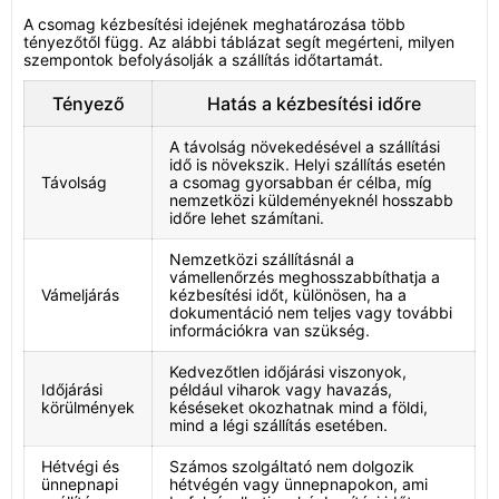
A csomag kézbesítési idejének meghatározása több
tényezőtől függ. Az alábbi táblázat segít megérteni, milyen
szempontok befolyásolják a szállítás időtartamát.
Tényező
Hatás a kézbesítési időre
A távolság növekedésével a szállítási
idő is növekszik. Helyi szállítás esetén
Távolság
a csomag gyorsabban ér célba, míg
nemzetközi küldeményeknél hosszabb
időre lehet számítani.
Nemzetközi szállításnál a
vámellenőrzés meghosszabbíthatja a
Vámeljárás
kézbesítési időt, különösen, ha a
dokumentáció nem teljes vagy további
információkra van szükség.
Kedvezőtlen időjárási viszonyok,
Időjárási
például viharok vagy havazás,
körülmények
késéseket okozhatnak mind a földi,
mind a légi szállítás esetében.
Hétvégi és
Számos szolgáltató nem dolgozik
ünnepnapi
hétvégén vagy ünnepnapokon, ami