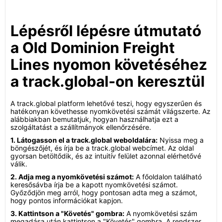
Lépésről lépésre útmutató
a Old Dominion Freight
Lines nyomon követéséhez
a track.global-on keresztül
A track.global platform lehetővé teszi, hogy egyszerűen és
hatékonyan követhesse nyomkövetési számát világszerte. Az
alábbiakban bemutatjuk, hogyan használhatja ezt a
szolgáltatást a szállítmányok ellenőrzésére.
1. Látogasson el a track.global weboldalára:
Nyissa meg a
böngészőjét, és írja be a track.global webcímet. Az oldal
gyorsan betöltődik, és az intuitív felület azonnal elérhetővé
válik.
2. Adja meg a nyomkövetési számot:
A főoldalon található
keresősávba írja be a kapott nyomkövetési számot.
Győződjön meg arról, hogy pontosan adta meg a számot,
hogy pontos információkat kapjon.
3. Kattintson a "Követés" gombra:
A nyomkövetési szám
megadása után kattintson a "Követés" gombra. A rendszer