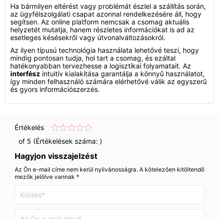
Ha bármilyen eltérést vagy problémát észlel a szállítás során,
az ügyfélszolgálati csapat azonnal rendelkezésére áll, hogy
segítsen. Az online platform nemcsak a csomag aktuális
helyzetét mutatja, hanem részletes információkat is ad az
esetleges késésekről vagy útvonalváltozásokról.
Az ilyen típusú technológia használata lehetővé teszi, hogy
mindig pontosan tudja, hol tart a csomag, és ezáltal
hatékonyabban tervezhesse a logisztikai folyamatait. Az
interfész
intuitív kialakítása garantálja a könnyű használatot,
így minden felhasználó számára elérhetővé válik az egyszerű
és gyors információszerzés.
Értékelés
of 5 (Értékelések száma:
)
Hagyjon visszajelzést
Az Ön e-mail címe nem kerül nyilvánosságra. A kötelezően kitöltendő
mezők jelölve vannak *