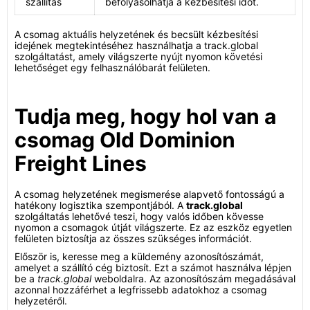
szállítás
befolyásolhatja a kézbesítési időt.
A csomag aktuális helyzetének és becsült kézbesítési
idejének megtekintéséhez használhatja a track.global
szolgáltatást, amely világszerte nyújt nyomon követési
lehetőséget egy felhasználóbarát felületen.
Tudja meg, hogy hol van a
csomag Old Dominion
Freight Lines
A csomag helyzetének megismerése alapvető fontosságú a
hatékony logisztika szempontjából. A
track.global
szolgáltatás lehetővé teszi, hogy valós időben kövesse
nyomon a csomagok útját világszerte. Ez az eszköz egyetlen
felületen biztosítja az összes szükséges információt.
Először is, keresse meg a küldemény azonosítószámát,
amelyet a szállító cég biztosít. Ezt a számot használva lépjen
be a
track.global
weboldalra. Az azonosítószám megadásával
azonnal hozzáférhet a legfrissebb adatokhoz a csomag
helyzetéről.