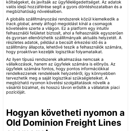
költségeket, és javítsák az ügyfélelégedettséget. Az adatok
valós idejű hozzáférése segít a gyors döntéshozatalban és a
megbízhatóság növelésében.
A globális szállítmányozási rendszerek közül kiemelkedik a
track.global
, amely átfogó megoldást kínál a csomagok
követésére szerte a világon. Ez a platform egy intuitív
felhasználói felületet biztosít, ahol a felhasználók egyszerűen
és gyorsan ellenőrizhetik szállítmányaik aktuális helyzetét. A
részletes adatok, például a becsült érkezési idő és a
szállítmány állapota, lehetővé teszik a felhasználók számára,
hogy proaktívan kezeljék logisztikai folyamataikat.
Az ilyen típusú rendszerek alkalmazása nemcsak a
vállalkozások, hanem az ügyfelek számára is előnyös. Az
ügyfelek számára fontos, hogy pontos információkkal
rendelkezzenek rendeléseik helyzetéről, így könnyebben
tervezhetik meg a saját logisztikai szükségleteiket. A
megbízható nyomon követési szolgáltatások növelik a
vásárlói bizalmat, és hosszú távon erősítik a vállalatok piaci
pozícióját.
Hogyan követheti nyomon a
Old Dominion Freight Lines