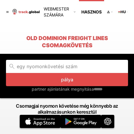
WEBMESTER
HASZNOS
HU
SZÁMÁRA
OLD DOMINION FREIGHT LINES
CSOMAGKÖVETÉS
pálya
partner ajánlatának megnyitása
Csomagjai nyomon követése még könnyebb az
alkalmazásunkon keresztül