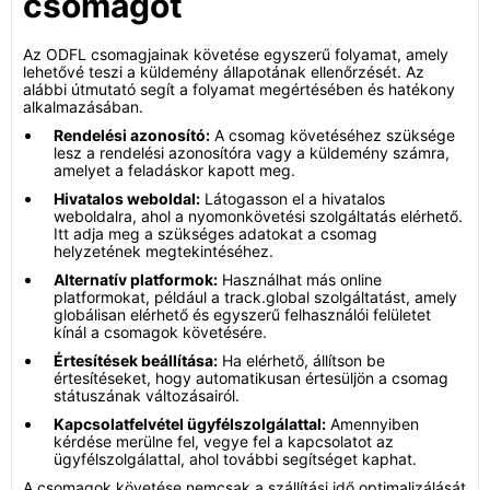
csomagot
Az ODFL csomagjainak követése egyszerű folyamat, amely
lehetővé teszi a küldemény állapotának ellenőrzését. Az
alábbi útmutató segít a folyamat megértésében és hatékony
alkalmazásában.
Rendelési azonosító:
A csomag követéséhez szüksége
lesz a rendelési azonosítóra vagy a küldemény számra,
amelyet a feladáskor kapott meg.
Hivatalos weboldal:
Látogasson el a hivatalos
weboldalra, ahol a nyomonkövetési szolgáltatás elérhető.
Itt adja meg a szükséges adatokat a csomag
helyzetének megtekintéséhez.
Alternatív platformok:
Használhat más online
platformokat, például a track.global szolgáltatást, amely
globálisan elérhető és egyszerű felhasználói felületet
kínál a csomagok követésére.
Értesítések beállítása:
Ha elérhető, állítson be
értesítéseket, hogy automatikusan értesüljön a csomag
státuszának változásairól.
Kapcsolatfelvétel ügyfélszolgálattal:
Amennyiben
kérdése merülne fel, vegye fel a kapcsolatot az
ügyfélszolgálattal, ahol további segítséget kaphat.
A csomagok követése nemcsak a szállítási idő optimalizálását