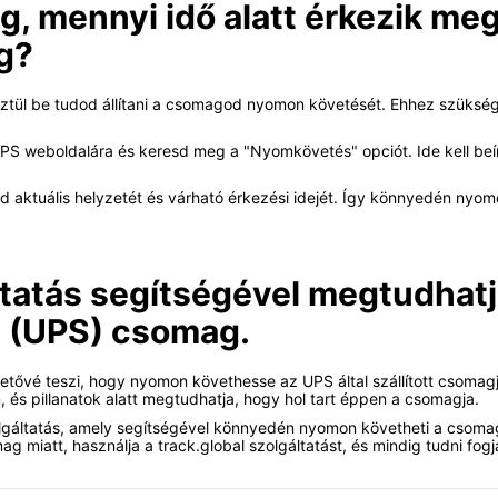
 mennyi idő alatt érkezik meg
g?
sztül be tudod állítani a csomagod nyomon követését. Ehhez szüksé
PS weboldalára és keresd meg a "Nyomkövetés" opciót. Ide kell beír
ktuális helyzetét és várható érkezési idejét. Így könnyedén nyomo
ltatás segítségével megtudhatj
e (UPS) csomag.
lehetővé teszi, hogy nyomon követhesse az UPS által szállított csom
 és pillanatok alatt megtudhatja, hogy hol tart éppen a csomagja.
ltatás, amely segítségével könnyedén nyomon követheti a csomagjá
 miatt, használja a track.global szolgáltatást, és mindig tudni fog