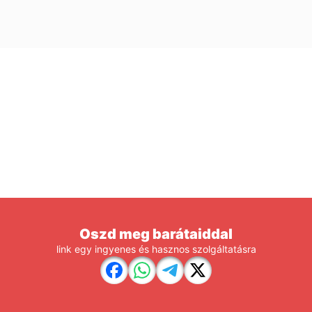
Oszd meg barátaiddal
link egy ingyenes és hasznos szolgáltatásra