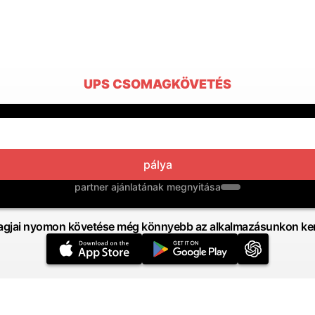
UPS CSOMAGKÖVETÉS
pálya
partner ajánlatának megnyitása
gjai nyomon követése még könnyebb az alkalmazásunkon ker