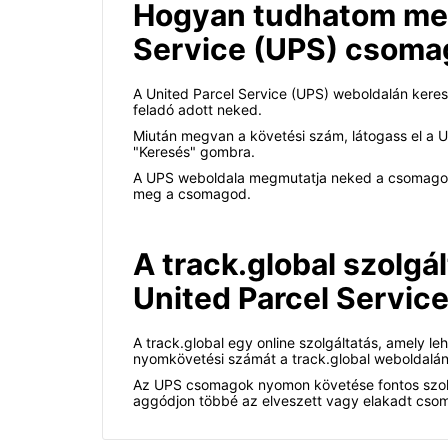
Hogyan tudhatom meg,
Service (UPS) csoma
A United Parcel Service (UPS) weboldalán kere
feladó adott neked.
Miután megvan a követési szám, látogass el a U
"Keresés" gombra.
A UPS weboldala megmutatja neked a csomagod a
meg a csomagod.
A track.global szolgá
United Parcel Servic
A track.global egy online szolgáltatás, amely 
nyomkövetési számát a track.global weboldalán,
Az UPS csomagok nyomon követése fontos szolgá
aggódjon többé az elveszett vagy elakadt csomag