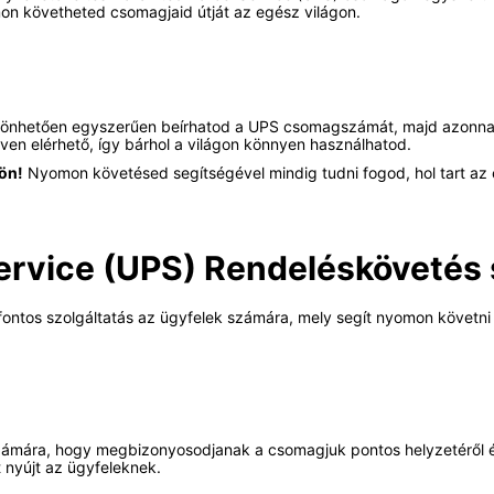
n követheted csomagjaid útját az egész világon.
öszönhetően egyszerűen beírhatod a UPS csomagszámát, majd azonnal
lven elérhető, így bárhol a világon könnyen használhatod.
ön!
Nyomon követésed segítségével mindig tudni fogod, hol tart az
Service (UPS) Rendeléskövetés
fontos szolgáltatás az ügyfelek számára, mely segít nyomon követni 
zámára, hogy megbizonyosodjanak a csomagjuk pontos helyzetéről és
 nyújt az ügyfeleknek.