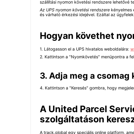
szállítási nyomon követési rendszere lehetővé t
Az UPS nyomon követési rendszere
kényelmes é
és várható érkezési idejével. Ezáltal az ügyfel
Hogyan követhet nyo
1. Látogasson el a UPS hivatalos weboldalára:
w
2. Kattintson a "Nyomkövetés" menüpontra a fe
3. Adja meg a csomag 
4. Kattintson a "Keresés" gombra, hogy megjelen
A United Parcel Serv
szolgáltatáson keresz
A track.global egy speciális online platform, 