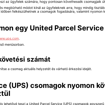
eszi az ügyfelek számára, hogy pontosan követhessék csomagjaik útját
s megbízható módot kínál az ügyfeleknek arra, hogy mindig tisztába
ek időben felkészülhetnek a csomagok fogadására, valamint nyomon köv
mon egy United Parcel Servic
ww.ups.com
.
lső menüsorban.
követési számát
ítse a csomag aktuális helyzetét és várható érkezési idejét.
ice (UPS) csomagok nyomon köv
tül
amely lehetővé teszi a United Parcel Service (UPS) csomagok egysze