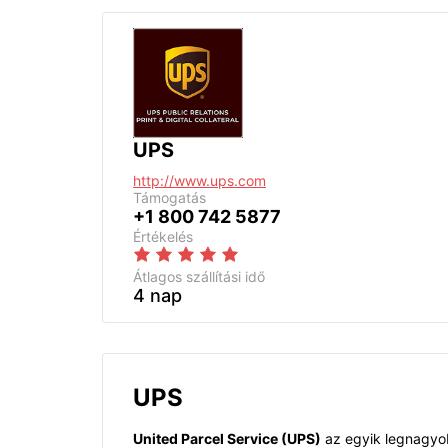
UPS
http://www.ups.com
Támogatás
+1 800 742 5877
Értékelés
Átlagos szállítási idő
4 nap
UPS
United Parcel Service (UPS)
az egyik legnagyobb