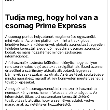
Tudja meg, hogy hol van a
csomag Prime Express
A csomag pontos helyzetének megismerése egyszerűbb,
mint valaha. Az online platformok, mint a track.global,
lehetővé teszik a küldemények globális azonosítását egyetlen
felületen keresztül. Elegendő megadni a csomag azonosító
kódját, és máris hozzáférhet minden szükséges
információhoz.
A felhasználók számára különösen előnyös, hogy az ilyen
rendszerek valós idejű adatokat szolgáltatnak. Ezzel azonnal
értesülhet a szállítmány aktuális állapotáról, legyen az
bármelyik szakaszában az útnak. Az értesítések segítségével
mindig naprakész maradhat, így könnyedén megtervezheti a
további lépéseket.
A megbízható csomagazonosítási rendszerek használata
nemcsak kényelmes, hanem fokozza a biztonságot is. Az
információk titkosított csatornákon keresztül történő
továbbítása biztosítja, hogy a személyes adatok védve
maradjanak az illetéktelen hozzáféréstől.