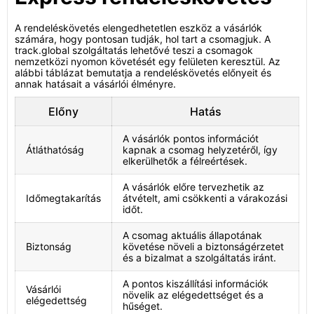
A rendeléskövetés elengedhetetlen eszköz a vásárlók
számára, hogy pontosan tudják, hol tart a csomagjuk. A
track.global szolgáltatás lehetővé teszi a csomagok
nemzetközi nyomon követését egy felületen keresztül. Az
alábbi táblázat bemutatja a rendeléskövetés előnyeit és
annak hatásait a vásárlói élményre.
Előny
Hatás
A vásárlók pontos információt
Átláthatóság
kapnak a csomag helyzetéről, így
elkerülhetők a félreértések.
A vásárlók előre tervezhetik az
Időmegtakarítás
átvételt, ami csökkenti a várakozási
időt.
A csomag aktuális állapotának
Biztonság
követése növeli a biztonságérzetet
és a bizalmat a szolgáltatás iránt.
A pontos kiszállítási információk
Vásárlói
növelik az elégedettséget és a
elégedettség
hűséget.