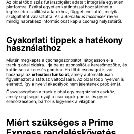
Az oldal több száz futárszolgálat adatait integrálja egyetlen
platformra. Ezáltal egyetlen kattintással hozzáférhet a
legfrissebb szállítási adatokhoz, függetlenül attól, melyik
szolgáltatót választotta. Az
automatikus frissítések
révén
mindig naprakész információkat kap a csomag helyzetéről.
Gyakorlati tippek a hatékony
használathoz
Miután megkapta a csomagazonosítót, látogasson el a
track.global oldalra. Írja be az azonosítót a keresőmezőbe, és
kattintson a keresés gombra. Ha több csomagot is vár,
használja az
értesítési funkciót
, amely automatikusan
figyelmeztet a státusz változásaira. Az oldal több nyelven is
elérhető, így a nyelvi akadályok nem jelentenek problémát.
Összességében a track.global egy megbízható eszköz,
amely segítséget nyújt a csomagok pontos és gyors
ellenőrzésében, bárhol is legyenek a világban.
Miért szükséges a Prime
Express rendeléskövetés