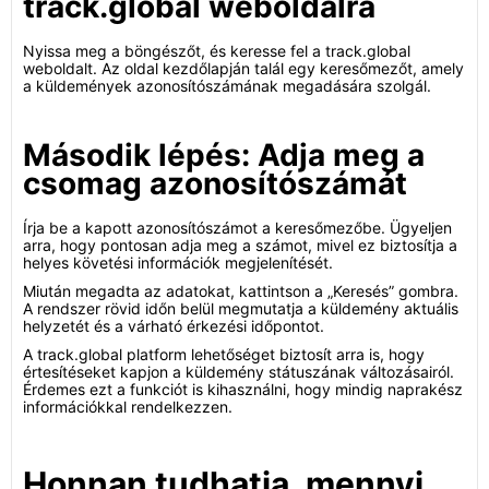
track.global weboldalra
Nyissa meg a böngészőt, és keresse fel a track.global
weboldalt. Az oldal kezdőlapján talál egy keresőmezőt, amely
a küldemények azonosítószámának megadására szolgál.
Második lépés: Adja meg a
csomag azonosítószámát
Írja be a kapott azonosítószámot a keresőmezőbe. Ügyeljen
arra, hogy pontosan adja meg a számot, mivel ez biztosítja a
helyes követési információk megjelenítését.
Miután megadta az adatokat, kattintson a „Keresés” gombra.
A rendszer rövid időn belül megmutatja a küldemény aktuális
helyzetét és a várható érkezési időpontot.
A track.global platform lehetőséget biztosít arra is, hogy
értesítéseket kapjon a küldemény státuszának változásairól.
Érdemes ezt a funkciót is kihasználni, hogy mindig naprakész
információkkal rendelkezzen.
Honnan tudhatja, mennyi