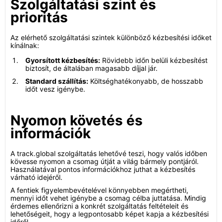
Szolgáltatási szint és
prioritás
Az elérhető szolgáltatási szintek különböző kézbesítési időket
kínálnak:
Gyorsított kézbesítés:
Rövidebb időn belüli kézbesítést
biztosít, de általában magasabb díjjal jár.
Standard szállítás:
Költséghatékonyabb, de hosszabb
időt vesz igénybe.
Nyomon követés és
információk
A track.global szolgáltatás lehetővé teszi, hogy valós időben
kövesse nyomon a csomag útját a világ bármely pontjáról.
Használatával pontos információkhoz juthat a kézbesítés
várható idejéről.
A fentiek figyelembevételével könnyebben megértheti,
mennyi időt vehet igénybe a csomag célba juttatása. Mindig
érdemes ellenőrizni a konkrét szolgáltatás feltételeit és
lehetőségeit, hogy a legpontosabb képet kapja a kézbesítési
időről.