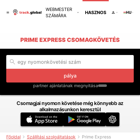
WEBMESTER
HASZNOS
HU
SZÁMÁRA
PRIME EXPRESS CSOMAGKÖVETÉS
pálya
partner ajánlatának megnyitása
Csomagjai nyomon követése még könnyebb az
alkalmazásunkon keresztül
Főoldal
Szállítási szolgáltatások
Prime Express