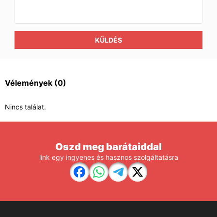
KÜLDÉS
Vélemények
(0)
Nincs találat.
Oszd meg barátaiddal
link egy ingyenes és hasznos szolgáltatásra