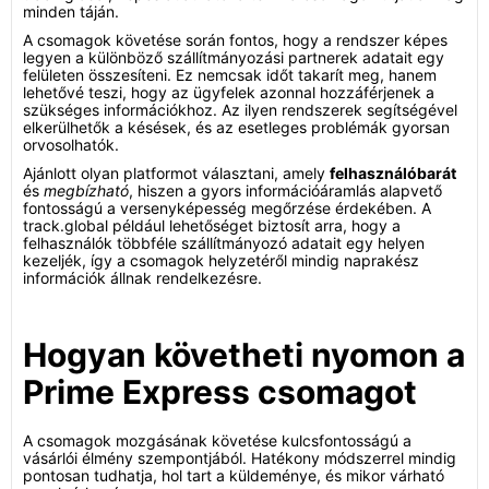
minden táján.
A csomagok követése során fontos, hogy a rendszer képes
legyen a különböző szállítmányozási partnerek adatait egy
felületen összesíteni. Ez nemcsak időt takarít meg, hanem
lehetővé teszi, hogy az ügyfelek azonnal hozzáférjenek a
szükséges információkhoz. Az ilyen rendszerek segítségével
elkerülhetők a késések, és az esetleges problémák gyorsan
orvosolhatók.
Ajánlott olyan platformot választani, amely
felhasználóbarát
és
megbízható
, hiszen a gyors információáramlás alapvető
fontosságú a versenyképesség megőrzése érdekében. A
track.global például lehetőséget biztosít arra, hogy a
felhasználók többféle szállítmányozó adatait egy helyen
kezeljék, így a csomagok helyzetéről mindig naprakész
információk állnak rendelkezésre.
Hogyan követheti nyomon a
Prime Express csomagot
A csomagok mozgásának követése kulcsfontosságú a
vásárlói élmény szempontjából. Hatékony módszerrel mindig
pontosan tudhatja, hol tart a küldeménye, és mikor várható