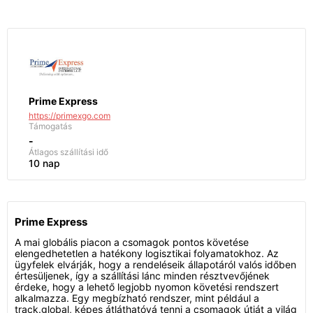
Prime Express
https://primexgo.com
Támogatás
-
Átlagos szállítási idő
10 nap
Prime Express
A mai globális piacon a csomagok pontos követése
elengedhetetlen a hatékony logisztikai folyamatokhoz. Az
ügyfelek elvárják, hogy a rendeléseik állapotáról valós időben
értesüljenek, így a szállítási lánc minden résztvevőjének
érdeke, hogy a lehető legjobb nyomon követési rendszert
alkalmazza. Egy megbízható rendszer, mint például a
track.global, képes átláthatóvá tenni a csomagok útját a világ