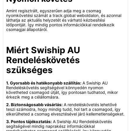
Amint regisztrált, egyszerűen adja meg a csomag
nyomkövetési számát a track.global weboldalon, és azonnal
láthatja az aktuális helyzetét és várható kézbesítési
időpontját. Így mindig pontos információkkal rendelkezik
csomagjai állapotáról.
Miért Swiship AU
Rendeléskövetés
szükséges
1. Gyorsabb és hatékonyabb szállítás:
A Swiship AU
Rendeléskövetés segítségével könnyedén nyomon
követheted csomagod útját, így pontosan tudhatod, mikor
érkezik meg a célállomásra.
2. Biztonságosabb vásárlás:
A rendeléskövetés lehetővé
teszi számodra, hogy mindig tudd, hol tart a csomagod, így
elkerülheted a csomag elvesztésével járó kellemetlenségeket.
3. Pontos tájékoztatás:
A Swiship AU Rendeléskövetés
segítségével mindig naprakész információkkal
rendelkezhetsz csomagod szállításáról, így könnyedén