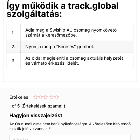
Így működik a track.global
szolgáltatás:
Adja meg a Swiship AU csomag nyomkövető
1.
számát a keresőmezőbe.
2.
Nyomja meg a "Keresés" gombot.
Az oldal megjeleníti a csomag aktuális helyzetét
3.
és várható érkezési idejét.
Értékelés
of 5 (Értékelések száma:
)
Hagyjon visszajelzést
Az Ön e-mail címe nem kerül nyilvánosságra. A kötelezően kitöltendő
mezők jelölve vannak *