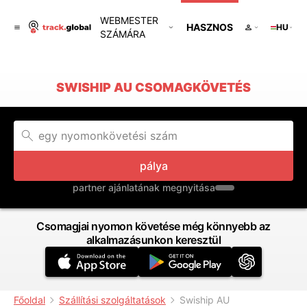
WEBMESTER
HASZNOS
HU
SZÁMÁRA
SWISHIP AU CSOMAGKÖVETÉS
pálya
partner ajánlatának megnyitása
Csomagjai nyomon követése még könnyebb az
alkalmazásunkon keresztül
Főoldal
Szállítási szolgáltatások
Swiship AU