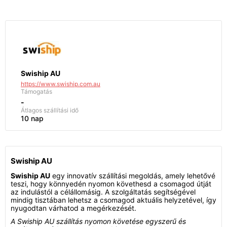
Swiship AU
https://www.swiship.com.au
Támogatás
-
Átlagos szállítási idő
10 nap
Swiship AU
Swiship AU
egy innovatív szállítási megoldás, amely lehetővé
teszi, hogy könnyedén nyomon követhesd a csomagod útját
az indulástól a célállomásig. A szolgáltatás segítségével
mindig tisztában lehetsz a csomagod aktuális helyzetével, így
nyugodtan várhatod a megérkezését.
A Swiship AU szállítás nyomon követése egyszerű és