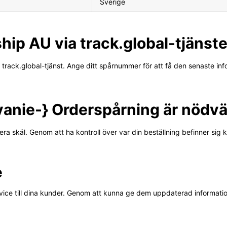
Sverige
hip AU via track.global-tjänst
 track.global-tjänst. Ange ditt spårnummer för att få den senaste in
zvanie-} Orderspårning är nödv
lera skäl. Genom att ha kontroll över var din beställning befinner sig
e
ice till dina kunder. Genom att kunna ge dem uppdaterad informati