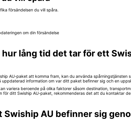
ifika försändelsen du vill spåra.
ppdateringen om din försändelse
 hur lång tid det tar för ett Sw
t Swiship AU-paket att komma fram, kan du använda spårningstjänsten 
ppdaterad information om var ditt paket befinner sig och en uppska
 kan variera beroende på olika faktorer såsom destination, transport
en för ditt Swiship AU-paket, rekommenderas det att du kontaktar dera
et Swiship AU befinner sig gen