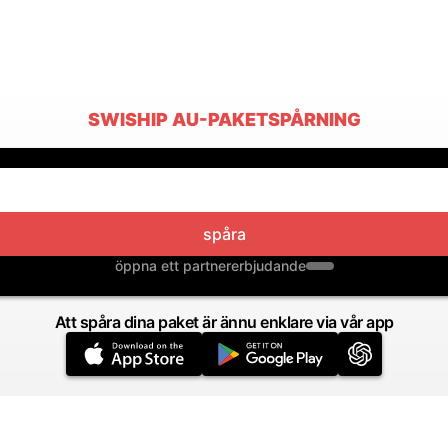
SWISHIP AU-PAKETSPÅRNING
spåra
öppna ett partnererbjudande
Att spåra dina paket är ännu enklare via vår app