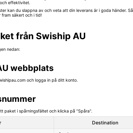
ch effektivitet.
nster kan du slappna av och veta att din leverans är i goda händer. 
r fram säkert och i tid!
aket från Swiship AU
egen nedan:
p AU webbplats
wishipau.com och logga in på ditt konto.
gsnummer
t paket i spårningsfältet och klicka på "Spåra".
r
Destination