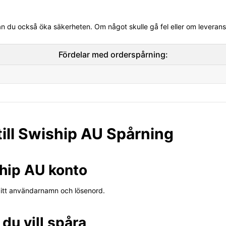
an du också öka säkerheten. Om något skulle gå fel eller om leveran
Fördelar med orderspårning:
ill Swiship AU Spårning
ship AU konto
ditt användarnamn och lösenord.
 du vill spåra