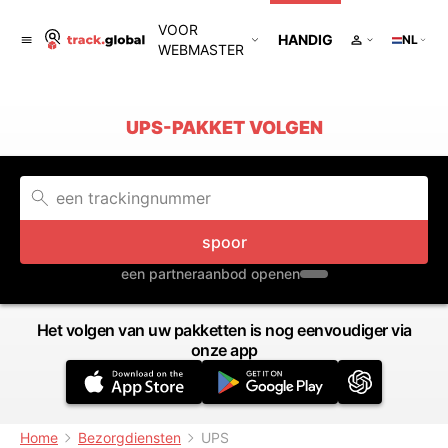
VOOR
HANDIG
NL
WEBMASTER
UPS-PAKKET VOLGEN
spoor
een partneraanbod openen
Het volgen van uw pakketten is nog eenvoudiger via
onze app
Home
Bezorgdiensten
UPS