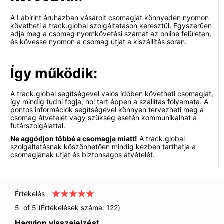
A Labirint áruházban vásárolt csomagját könnyedén nyomon
követheti a track.global szolgáltatáson keresztül. Egyszerűen
adja meg a csomag nyomkövetési számát az online felületen,
és kövesse nyomon a csomag útját a kiszállítás során.
Így működik:
A track.global segítségével valós időben követheti csomagját,
így mindig tudni fogja, hol tart éppen a szállítás folyamata. A
pontos információk segítségével könnyen tervezheti meg a
csomag átvételét vagy szükség esetén kommunikálhat a
futárszolgálattal.
Ne aggódjon többé a csomagja miatt!
A track.global
szolgáltatásnak köszönhetően mindig kézben tarthatja a
csomagjának útját és biztonságos átvételét.
Értékelés
5
of 5 (Értékelések száma:
122
)
Hagyjon visszajelzést