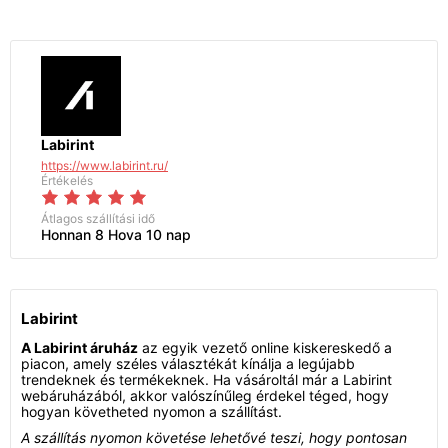
Labirint
https://www.labirint.ru/
Értékelés
Átlagos szállítási idő
Honnan 8 Hova 10 nap
Labirint
A Labirint áruház
az egyik vezető online kiskereskedő a
piacon, amely széles választékát kínálja a legújabb
trendeknek és termékeknek. Ha vásároltál már a Labirint
webáruházából, akkor valószínűleg érdekel téged, hogy
hogyan követheted nyomon a szállítást.
A szállítás nyomon követése lehetővé teszi, hogy pontosan