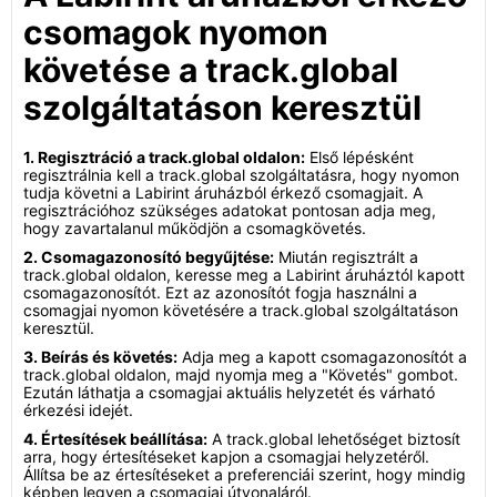
csomagok nyomon
követése a track.global
szolgáltatáson keresztül
1. Regisztráció a track.global oldalon:
Első lépésként
regisztrálnia kell a track.global szolgáltatásra, hogy nyomon
tudja követni a Labirint áruházból érkező csomagjait. A
regisztrációhoz szükséges adatokat pontosan adja meg,
hogy zavartalanul működjön a csomagkövetés.
2. Csomagazonosító begyűjtése:
Miután regisztrált a
track.global oldalon, keresse meg a Labirint áruháztól kapott
csomagazonosítót. Ezt az azonosítót fogja használni a
csomagjai nyomon követésére a track.global szolgáltatáson
keresztül.
3. Beírás és követés:
Adja meg a kapott csomagazonosítót a
track.global oldalon, majd nyomja meg a "Követés" gombot.
Ezután láthatja a csomagjai aktuális helyzetét és várható
érkezési idejét.
4. Értesítések beállítása:
A track.global lehetőséget biztosít
arra, hogy értesítéseket kapjon a csomagjai helyzetéről.
Állítsa be az értesítéseket a preferenciái szerint, hogy mindig
képben legyen a csomagjai útvonaláról.