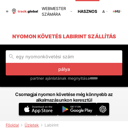
WEBMESTER
HASZNOS
HU
SZÁMÁRA
NYOMON KÖVETÉS LABIRINT SZÁLLÍTÁS
pálya
partner ajánlatának megnyitása
Csomagjai nyomon követése még könnyebb az
alkalmazásunkon keresztül
Főoldal
Üzletek
Labirint