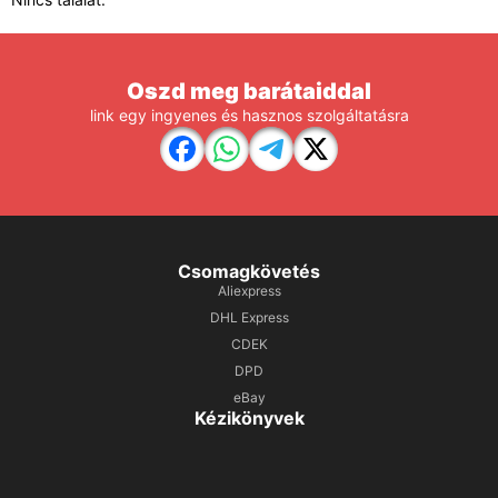
Oszd meg barátaiddal
link egy ingyenes és hasznos szolgáltatásra
Csomagkövetés
Aliexpress
DHL Express
CDEK
DPD
eBay
Kézikönyvek