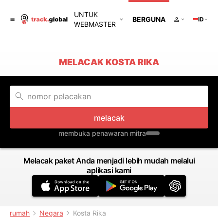
UNTUK
BERGUNA
ID
WEBMASTER
MELACAK KOSTA RIKA
melacak
membuka penawaran mitra
Melacak paket Anda menjadi lebih mudah melalui
aplikasi kami
rumah
Negara
Kosta Rika