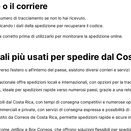
o il corriere
l numero di tracciamento se non lo hai ricevuto.
ificando i dati della spedizione per recuperare il codice.
 corretto prima di utilizzarlo per monitorare la spedizione online.
tali più usati per spedire dal Co
so l’estero o all’interno del paese, esistono diversi corrieri e serviz
nazionale offre spedizioni locali e internazionali, con opzioni per la tra
ali, ideale per spedizioni rapide verso numerosi paesi, grazie a una ret
dabili dal Costa Rica, con tempi di consegna competitivi e numerose op
merciali e private, con servizi di consegna espressa e possibilità di 
estito da Correos de Costa Rica, permette spedizioni rapide e sicure in
 come JetBox e Box Correos, che offrono soluzioni flessibili per spedizio