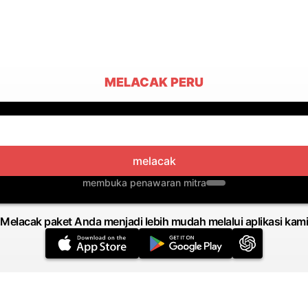
MELACAK PERU
melacak
membuka penawaran mitra
Melacak paket Anda menjadi lebih mudah melalui aplikasi kami