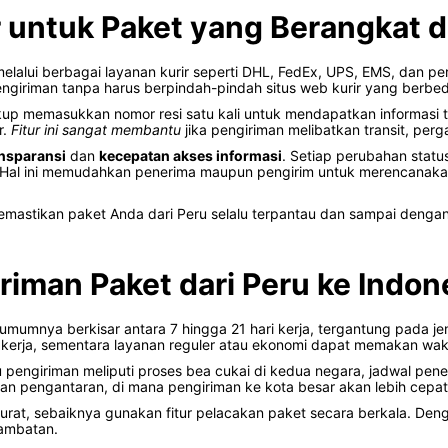
r untuk Paket yang Berangkat d
m melalui berbagai layanan kurir seperti DHL, FedEx, UPS, EMS, dan pe
iriman tanpa harus berpindah-pindah situs web kurir yang berbed
kup memasukkan nomor resi satu kali untuk mendapatkan informasi te
r.
Fitur ini sangat membantu
jika pengiriman melibatkan transit, perga
nsparansi
dan
kecepatan akses informasi
. Setiap perubahan status
e. Hal ini memudahkan penerima maupun pengirim untuk merencanak
emastikan paket Anda dari Peru selalu terpantau dan sampai denga
riman Paket dari Peru ke Indon
umumnya berkisar antara 7 hingga 21 hari kerja, tergantung pada jen
erja, sementara layanan reguler atau ekonomi dapat memakan waktu
pengiriman meliputi proses bea cukai di kedua negara, jadwal penerb
an pengantaran, di mana pengiriman ke kota besar akan lebih cepat
urat, sebaiknya gunakan fitur pelacakan paket secara berkala. De
lambatan.