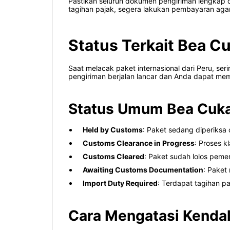
Pastikan seluruh dokumen pengiriman lengkap d
tagihan pajak, segera lakukan pembayaran agar 
Status Terkait Bea C
Saat melacak paket internasional dari Peru, ser
pengiriman berjalan lancar dan Anda dapat me
Status Umum Bea Cuka
Held by Customs
: Paket sedang diperiksa
Customs Clearance in Progress
: Proses 
Customs Cleared
: Paket sudah lolos peme
Awaiting Customs Documentation
: Paket
Import Duty Required
: Terdapat tagihan pa
Cara Mengatasi Kendal