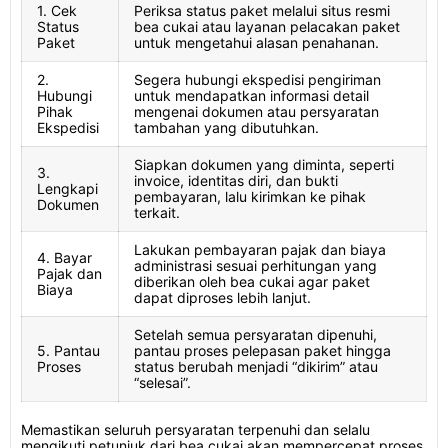
1. Cek
Periksa status paket melalui situs resmi
Status
bea cukai atau layanan pelacakan paket
Paket
untuk mengetahui alasan penahanan.
2.
Segera hubungi ekspedisi pengiriman
Hubungi
untuk mendapatkan informasi detail
Pihak
mengenai dokumen atau persyaratan
Ekspedisi
tambahan yang dibutuhkan.
Siapkan dokumen yang diminta, seperti
3.
invoice, identitas diri, dan bukti
Lengkapi
pembayaran, lalu kirimkan ke pihak
Dokumen
terkait.
Lakukan pembayaran pajak dan biaya
4. Bayar
administrasi sesuai perhitungan yang
Pajak dan
diberikan oleh bea cukai agar paket
Biaya
dapat diproses lebih lanjut.
Setelah semua persyaratan dipenuhi,
5. Pantau
pantau proses pelepasan paket hingga
Proses
status berubah menjadi “dikirim” atau
“selesai”.
Memastikan seluruh persyaratan terpenuhi dan selalu
mengikuti petunjuk dari bea cukai akan mempercepat proses