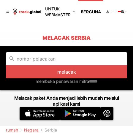
UNTUK
BERGUNA
ID
WEBMASTER
MELACAK SERBIA
melacak
membuka penawaran mitra
Melacak paket Anda menjadi lebih mudah melalui
aplikasi kami
rumah
Negara
Serbia