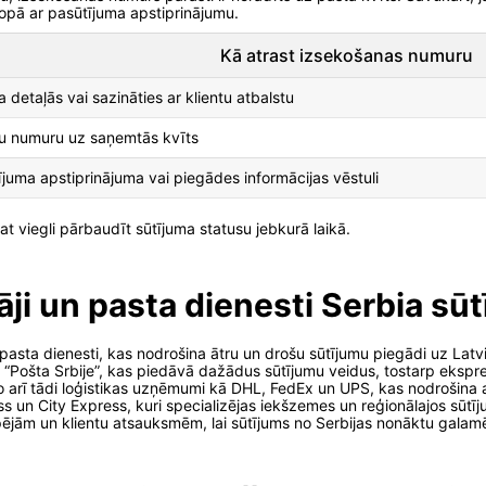
kopā ar pasūtījuma apstiprinājumu.
Kā atrast izsekošanas numuru
 detaļās vai sazināties ar klientu atbalstu
u numuru uz saņemtās kvīts
juma apstiprinājuma vai piegādes informācijas vēstuli
t viegli pārbaudīt sūtījuma statusu jebkurā laikā.
ji un pasta dienesti Serbia sū
 pasta dienesti, kas nodrošina ātru un drošu sūtījumu piegādi uz Latv
s “Pošta Srbije”, kas piedāvā dažādus sūtījumu veidus, tostarp ekspr
po arī tādi loģistikas uzņēmumi kā DHL, FedEx un UPS, kas nodrošin
ress un City Express, kuri specializējas iekšzemes un reģionālajos sūtīj
ām un klientu atsauksmēm, lai sūtījums no Serbijas nonāktu galamēr