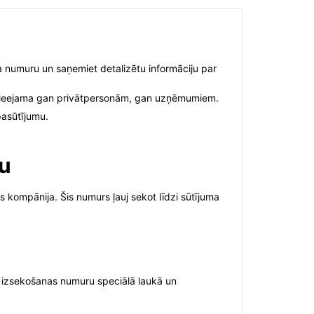
ma numuru un saņemiet detalizētu informāciju par
na pieejama gan privātpersonām, gan uzņēmumiem.
pasūtījumu.
ru
s kompānija. Šis numurs ļauj sekot līdzi sūtījuma
et izsekošanas numuru speciālā laukā un