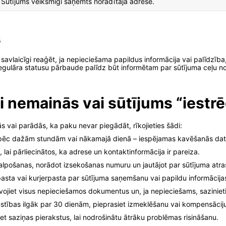
Sūtījums veiksmīgi saņemts norādītajā adresē.
s
un savlaicīgi reaģēt, ja nepieciešama papildus informācija vai palīdz
c regulāra statusu pārbaude palīdz būt informētam par sūtījuma ceļu n
lgi nemainās vai sūtījums “iestr
s vai parādās, ka paku nevar piegādāt, rīkojieties šādi:
z pēc dažām stundām vai nākamajā dienā – iespējamas kavēšanās dat
, lai pārliecinātos, ka adrese un kontaktinformācija ir pareiza.
alpošanas, norādot izsekošanas numuru un jautājot par sūtījuma atra
pasta vai kurjerpasta par sūtījuma saņemšanu vai papildu informācij
vojiet visus nepieciešamos dokumentus un, ja nepieciešams, sazinieti
ustības ilgāk par 30 dienām, pieprasiet izmeklēšanu vai kompensāciju
et saziņas pierakstus, lai nodrošinātu ātrāku problēmas risināšanu.