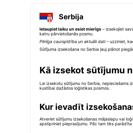
Serbija
Ietaupiet laiku un esiet mierīgs
– izsekojiet sav
katru pārvietošanās posmu.
Pilnīga caurspīdība un aktuāli dati
– uzziniet, k
Sūtījuma izsekošana no Serbia ļauj plānot piegād
Kā izsekot sūtījumu 
Lai izsekotu sūtījumu no Serbia, nepieciešams iz
kustībai dažādos loģistikas posmos.
Kur ievadīt izsekošan
Atveriet sūtījumu izsekošanas mājaslapu vai loģ
apstipriniet pieprasījumu. Pēc tam tiks parādīta