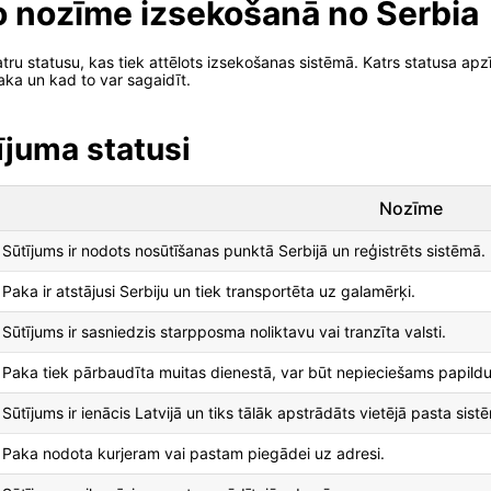
to nozīme izsekošanā no Serbia
 katru statusu, kas tiek attēlots izsekošanas sistēmā. Katrs statusa
paka un kad to var sagaidīt.
ījuma statusi
Nozīme
Sūtījums ir nodots nosūtīšanas punktā Serbijā un reģistrēts sistēmā.
Paka ir atstājusi Serbiju un tiek transportēta uz galamērķi.
Sūtījums ir sasniedzis starpposma noliktavu vai tranzīta valsti.
Paka tiek pārbaudīta muitas dienestā, var būt nepieciešams papildus
Sūtījums ir ienācis Latvijā un tiks tālāk apstrādāts vietējā pasta sist
Paka nodota kurjeram vai pastam piegādei uz adresi.