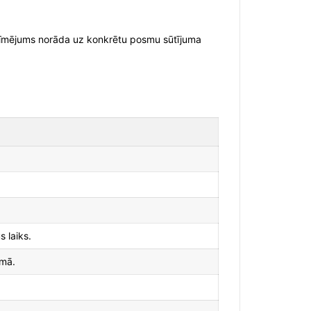
 apzīmējums norāda uz konkrētu posmu sūtījuma
 laiks.
ēmā.