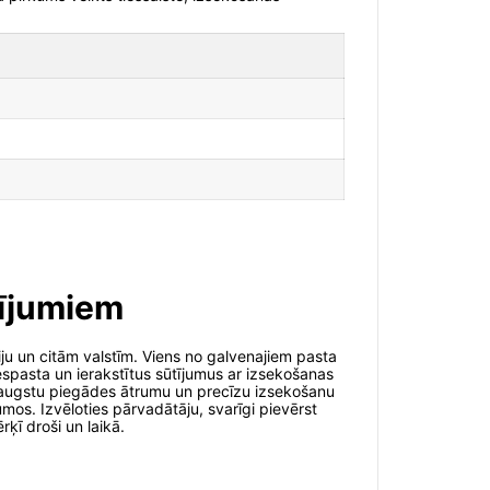
tījumiem
iju un citām valstīm. Viens no galvenajiem pasta
espasta un ierakstītus sūtījumus ar izsekošanas
a augstu piegādes ātrumu un precīzu izsekošanu
umos. Izvēloties pārvadātāju, svarīgi pievērst
ķī droši un laikā.