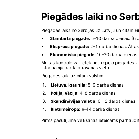
Piegādes laiki no Serb
Piegādes laiks no Serbijas uz Latviju un citām Ei
Standarta piegāde:
5–10 darba dienas. Šī op
Ekspress piegāde:
2–4 darba dienas. Ātrāk
Ekonomiskā piegāde:
10–20 darba dienas. 
Muitas kontrole var ietekmēt kopējo piegādes lai
informāciju par tā atrašanās vietu.
Piegādes laiki uz citām valstīm:
Lietuva, Igaunija:
5–9 darba dienas.
Polija, Vācija:
4–8 darba dienas.
Skandināvijas valstis:
6–12 darba dienas.
Rietumeiropa:
6–14 darba dienas.
Pirms pasūtījuma veikšanas ieteicams pārbaudīt