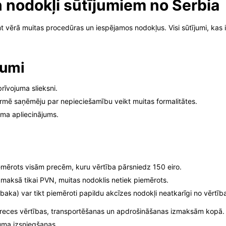
 nodokļi sūtījumiem no Serbia
emt vērā muitas procedūras un iespējamos nodokļus. Visi sūtījumi, kas
kumi
rīvojuma slieksni.
ormē saņēmēju par nepieciešamību veikt muitas formalitātes.
uma apliecinājums.
iemērots visām precēm, kuru vērtība pārsniedz 150 eiro.
āmaksā tikai PVN, muitas nodoklis netiek piemērots.
ka) var tikt piemēroti papildu akcīzes nodokļi neatkarīgi no vērtīb
preces vērtības, transportēšanas un apdrošināšanas izmaksām kopā.
uma izsniegšanas.