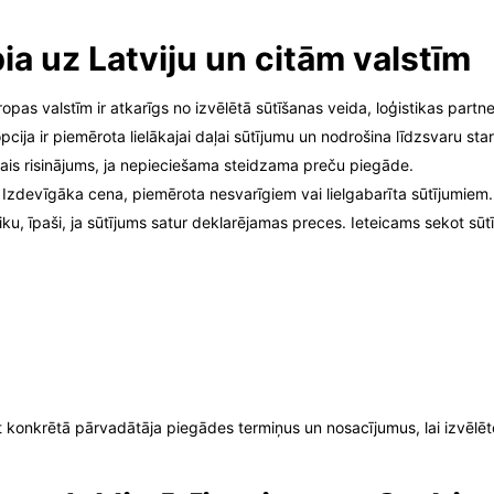
ia uz Latviju un citām valstīm
ropas valstīm ir atkarīgs no izvēlētā sūtīšanas veida, loģistikas par
cija ir piemērota lielākajai daļai sūtījumu un nodrošina līdzsvaru s
ais risinājums, ja nepieciešama steidzama preču piegāde.
Izdevīgāka cena, piemērota nesvarīgiem vai lielgabarīta sūtījumiem.
ku, īpaši, ja sūtījums satur deklarējamas preces. Ieteicams sekot sūt
 konkrētā pārvadātāja piegādes termiņus un nosacījumus, lai izvēlēt