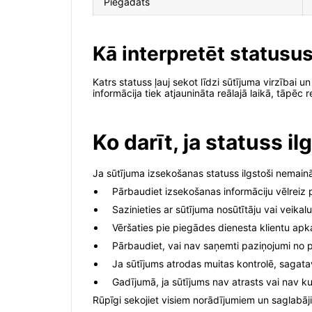
Piegādāts
Kā interpretēt statusu
Katrs statuss ļauj sekot līdzi sūtījuma virzībai 
informācija tiek atjaunināta reālajā laikā, tāpē
Ko darīt, ja statuss i
Ja sūtījuma izsekošanas statuss ilgstoši nemainā
Pārbaudiet izsekošanas informāciju vēlrei
Sazinieties ar sūtījuma nosūtītāju vai veikalu
Vēršaties pie piegādes dienesta klientu apk
Pārbaudiet, vai nav saņemti paziņojumi no 
Ja sūtījums atrodas muitas kontrolē, sagata
Gadījumā, ja sūtījums nav atrasts vai nav k
Rūpīgi sekojiet visiem norādījumiem un saglabāji