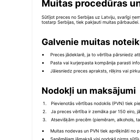
Muitas procedūras un
Sūtījot preces no Serbijas uz Latviju, svarīgi ņ
tostarp Serbijas, tiek pakļauti muitas pārbaudei.
Galvenie muitas notei
Preces jādeklarē, ja to vērtība pārsniedz atb
Pasta vai kurjerpasta kompānija parasti inf
Jāiesniedz preces apraksts, rēķins vai pirk
Nodokļi un maksājumi
Pievienotās vērtības nodoklis (PVN) tiek p
Ja preces vērtība ir zemāka par 150 eiro, j
Atsevišķām precēm (piemēram, alkohols, taba
Muitas nodevas un PVN tiek aprēķināti no 
Saņēmējam jāmaksā visi nodokļi pirms sūtīj