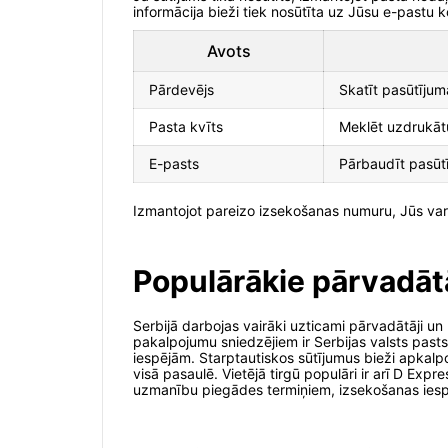
informācija bieži tiek nosūtīta uz Jūsu e-pastu 
Avots
Pārdevējs
Skatīt pasūtījuma
Pasta kvīts
Meklēt uzdrukāt
E-pasts
Pārbaudīt pasūtī
Izmantojot pareizo izsekošanas numuru, Jūs vara
Populārākie pārvadātā
Serbijā darbojas vairāki uzticami pārvadātāji un
pakalpojumu sniedzējiem ir Serbijas valsts past
iespējām. Starptautiskos sūtījumus bieži apkal
visā pasaulē. Vietējā tirgū populāri ir arī D Exp
uzmanību piegādes termiņiem, izsekošanas iespēj