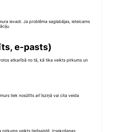
mura ievadi. Ja problēma saglabājas, ieteicams
āciju.
ts, e-pasts)
otos atkarībā no tā, kā tika veikts pirkums un
s tiek nosūtīts arī īsziņā vai cita veida
a pirkums veikts tiešsaistē, izsekošanas