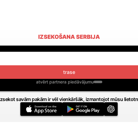
IZSEKOŠANA SERBIJA
trase
atvērt partnera piedāvājumu
Izsekot savām pakām ir vēl vienkāršāk, izmantojot mūsu lietotn