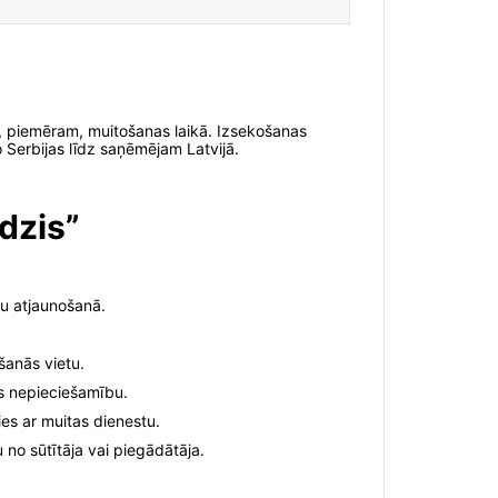
ība, piemēram, muitošanas laikā. Izsekošanas
o Serbijas līdz saņēmējam Latvijā.
ēdzis”
u atjaunošanā.
šanās vietu.
as nepieciešamību.
es ar muitas dienestu.
 no sūtītāja vai piegādātāja.