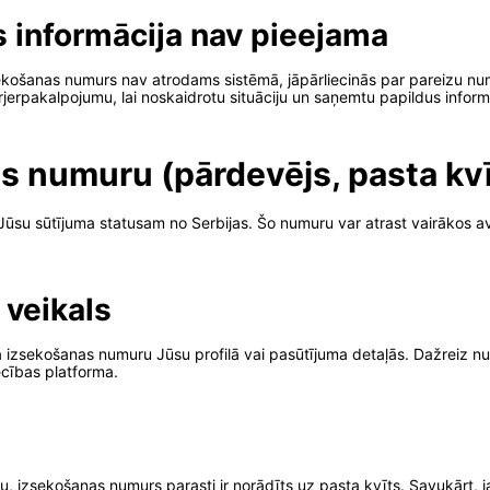
s informācija nav pieejama
sekošanas numurs nav atrodams sistēmā, jāpārliecinās par pareizu nu
urjerpakalpojumu, lai noskaidrotu situāciju un saņemtu papildus inform
s numuru (pārdevējs, pasta kvī
Jūsu sūtījuma statusam no Serbijas. Šo numuru var atrast vairākos av
 veikals
izsekošanas numuru Jūsu profilā vai pasūtījuma detaļās. Dažreiz numur
ecības platforma.
ļu, izsekošanas numurs parasti ir norādīts uz pasta kvīts. Savukārt, j