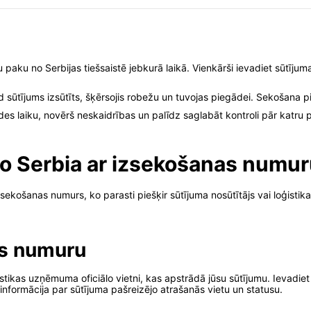
u paku no Serbijas tiešsaistē jebkurā laikā. Vienkārši ievadiet sūtīju
ad sūtījums izsūtīts, šķērsojis robežu un tuvojas piegādei. Sekoša
es laiku, novērš neskaidrības un palīdz saglabāt kontroli pār katru 
no Serbia ar izsekošanas numu
sekošanas numurs, ko parasti piešķir sūtījuma nosūtītājs vai loģistika
as numuru
istikas uzņēmuma oficiālo vietni, kas apstrādā jūsu sūtījumu. Ievadi
 informācija par sūtījuma pašreizējo atrašanās vietu un statusu.