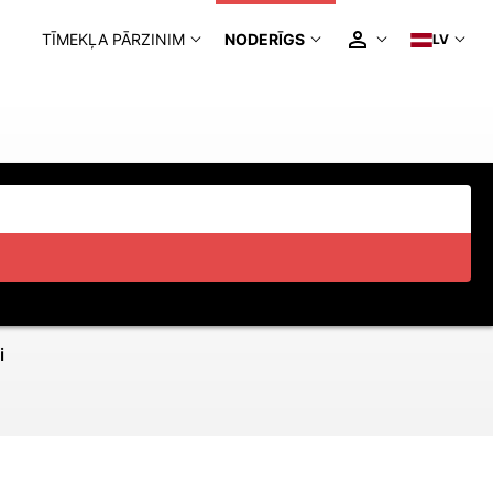
TĪMEKĻA PĀRZINIM
NODERĪGS
LV
i