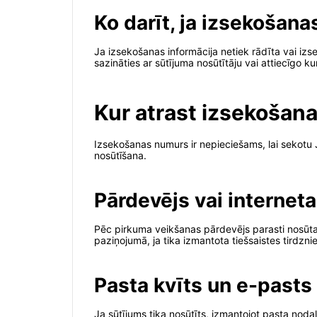
Ko darīt, ja izsekošana
Ja izsekošanas informācija netiek rādīta vai iz
sazināties ar sūtījuma nosūtītāju vai attiecīgo k
Kur atrast izsekošana
Izsekošanas numurs ir nepieciešams, lai sekotu 
nosūtīšana.
Pārdevējs vai interneta
Pēc pirkuma veikšanas pārdevējs parasti nosūta 
paziņojumā, ja tika izmantota tiešsaistes tirdzni
Pasta kvīts un e-pasts
Ja sūtījums tika nosūtīts, izmantojot pasta noda