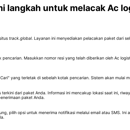
i langkah untuk melacak Ac log
situs
track.global
. Layanan ini menyediakan pelacakan paket dari s
encarian. Masukkan nomor resi yang telah diberikan oleh Ac logist
ari" yang terletak di sebelah kotak pencarian. Sistem akan mulai m
 terkini dari paket Anda. Informasi ini mencakup lokasi saat ini, riwa
penerimaan paket Anda.
g, pilih opsi untuk menerima notifikasi melalui email atau SMS. I
da.