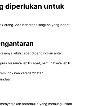
g diperlukan untuk
nyak orang. Ada beberapa langkah yang dapat
engantaran
iasanya lebih cepat dibandingkan antar
pres biasanya lebih cepat, namun biaya lebih
kemungkinan keterlambatan.
nundaan.
ini menyediakan antarmuka yang memungkinkan