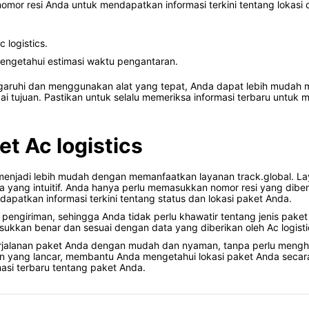
omor resi Anda untuk mendapatkan informasi terkini tentang lokasi 
 logistics.
mengetahui estimasi waktu pengantaran.
ruhi dan menggunakan alat yang tepat, Anda dapat lebih mudah 
ai tujuan. Pastikan untuk selalu memeriksa informasi terbaru untuk 
et Ac logistics
s menjadi lebih mudah dengan memanfaatkan layanan track.global. L
ka yang intuitif. Anda hanya perlu memasukkan nomor resi yang diber
ndapatkan informasi terkini tentang status dan lokasi paket Anda.
s pengiriman, sehingga Anda tidak perlu khawatir tentang jenis pake
ukkan benar dan sesuai dengan data yang diberikan oleh Ac logisti
rjalanan paket Anda dengan mudah dan nyaman, tanpa perlu mengh
 yang lancar, membantu Anda mengetahui lokasi paket Anda secara re
asi terbaru tentang paket Anda.