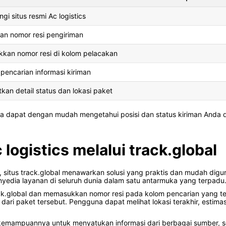
ngi situs resmi Ac logistics
an nomor resi pengiriman
kan nomor resi di kolom pelacakan
 pencarian informasi kiriman
kan detail status dan lokasi paket
a dapat dengan mudah mengetahui posisi dan status kiriman Anda dar
 logistics melalui track.global
cs, situs track.global menawarkan solusi yang praktis dan mudah di
nyedia layanan di seluruh dunia dalam satu antarmuka yang terpadu
k.global dan memasukkan nomor resi pada kolom pencarian yang ter
i dari paket tersebut. Pengguna dapat melihat lokasi terakhir, est
 kemampuannya untuk menyatukan informasi dari berbagai sumber