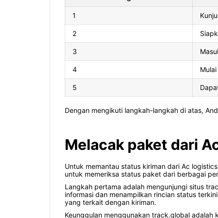
1
Kunju
2
Siapk
3
Masuk
4
Mulai
5
Dapat
Dengan mengikuti langkah-langkah di atas, And
Melacak paket dari Ac
Untuk memantau status kiriman dari Ac logisti
untuk memeriksa status paket dari berbagai pe
Langkah pertama adalah mengunjungi situs trac
informasi dan menampilkan rincian status terkin
yang terkait dengan kiriman.
Keunggulan menggunakan track.global adalah