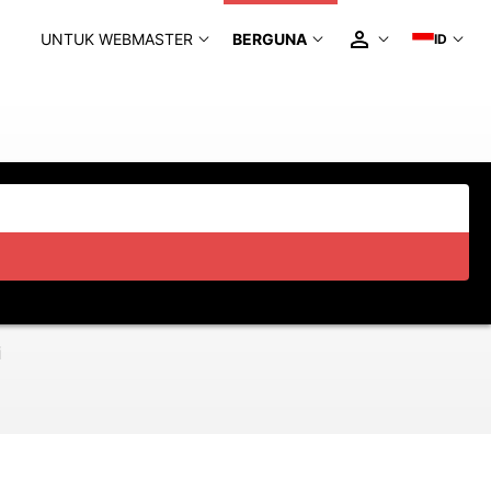
UNTUK WEBMASTER
BERGUNA
ID