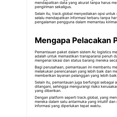
mendapatkan data yang akurat tanpa harus men
pengiriman sekaligus.
Selain itu, track.global menyediakan opsi untu
selalu mendapatkan informasi terbaru tanpa har
pengalaman pengguna dalam memantau kirima
Mengapa Pelacakan Pe
Pemantauan paket dalam sistem Ac logistics men
adalah untuk memastikan transparansi penuh da
mengenai lokasi dan status barang mereka seca
Bagi perusahaan, pemantauan ini membantu menin
melakukan perencanaan yang lebih baik dan me
memberikan layanan pelanggan yang lebih bai
Selain itu, pemantauan juga berfungsi sebagai a
ditangani, sehingga mengurangi risiko kerusak
yang diberikan.
Dengan platform seperti track.global, yang m
mereka dalam satu antarmuka yang intuitif d
informasi yang diperlukan tepat waktu.