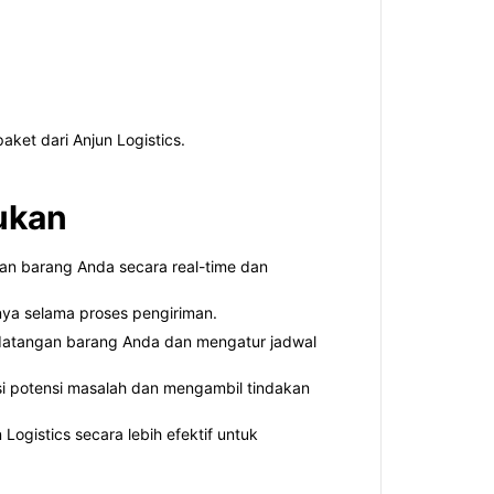
ket dari Anjun Logistics.
ukan
an barang Anda secara real-time dan
ya selama proses pengiriman.
datangan barang Anda dan mengatur jadwal
i potensi masalah dan mengambil tindakan
ogistics secara lebih efektif untuk