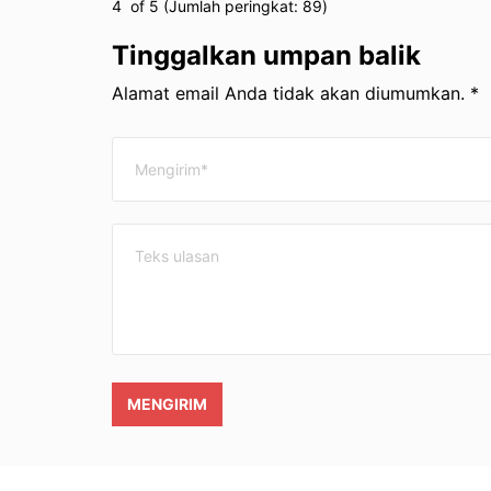
4
of 5 (Jumlah peringkat:
89
)
Tinggalkan umpan balik
Alamat email Anda tidak akan diumumkan. *
MENGIRIM