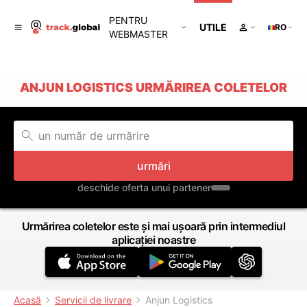
PENTRU
UTILE
RO
WEBMASTER
ANJUN LOGISTICS URMĂRIREA COLETELOR
urmări
deschide oferta unui partener
Urmărirea coletelor este și mai ușoară prin intermediul
aplicației noastre
Acasă
Servicii de livrare
Anjun Logistics