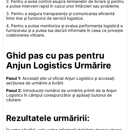
2. Pentru a avea control asupra termenelor de livrare și pentru
a putea interveni rapid în cazul unor întârzieri sau probleme.
3. Pentru a asigura transparența și comunicarea eficientă
între tine și furnizorul de servicii logistice.
4. Pentru a putea monitoriza și evalua performanța logistică a
furnizorului și a putea lua decizii informate în ceea ce privește
colaborarea viitoare.
Ghid pas cu pas pentru
Anjun Logistics Urmărire
Pasul 1:
Accesați site-ul oficial Anjun Logistics și accesați
secțiunea de urmărire a livrării.
Pasul 2:
Introduceți numărul de urmărire primit de la Anjun
Logistics în câmpul corespunzător și apăsați butonul de
căutare.
Rezultatele urmăririi:
În urma căutării, veți vedea informații detaliate despre starea