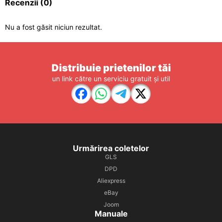
Recenzii
(0)
Nu a fost găsit niciun rezultat.
Distribuie prietenilor tăi
un link către un serviciu gratuit și util
Urmărirea coletelor
GLS
DPD
Aliexpress
eBay
Joom
Manuale