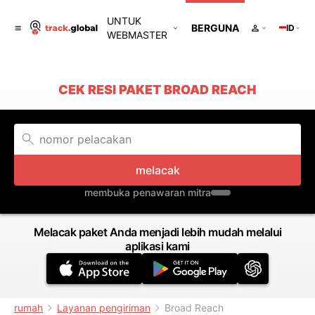
UNTUK
BERGUNA
ID
WEBMASTER
CEK RESI PAKET BROAD REACH
melacak
membuka penawaran mitra
Melacak paket Anda menjadi lebih mudah melalui
aplikasi kami
rumah
Layanan pengiriman
Broad Reach