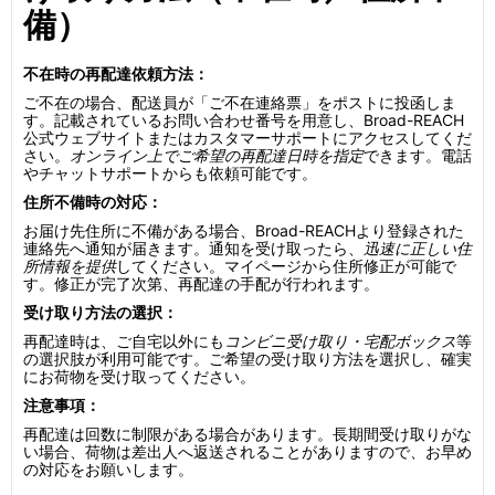
備）
不在時の再配達依頼方法：
ご不在の場合、配送員が「ご不在連絡票」をポストに投函しま
す。記載されているお問い合わせ番号を用意し、Broad-REACH
公式ウェブサイトまたはカスタマーサポートにアクセスしてくだ
さい。
オンライン上でご希望の再配達日時を指定
できます。電話
やチャットサポートからも依頼可能です。
住所不備時の対応：
お届け先住所に不備がある場合、Broad-REACHより登録された
連絡先へ通知が届きます。通知を受け取ったら、
迅速に正しい住
所情報を提供
してください。マイページから住所修正が可能で
す。修正が完了次第、再配達の手配が行われます。
受け取り方法の選択：
再配達時は、ご自宅以外にも
コンビニ受け取り・宅配ボックス
等
の選択肢が利用可能です。ご希望の受け取り方法を選択し、確実
にお荷物を受け取ってください。
注意事項：
再配達は回数に制限がある場合があります。長期間受け取りがな
い場合、荷物は差出人へ返送されることがありますので、お早め
の対応をお願いします。