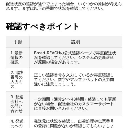
配送状況の追跡が途中で止まった場合、いくつかの原因が考えら
れます。まずは以下の手順で状況を確認してください。
確認すべきポイント
手順
説明
1. 最新
Broad-REACHの公式追跡ページで再度配送状
情報の
況を確認してください。システムの更新遅延
確認
が原因の場合があります。
2. 追跡
正しい追跡番号を入力しているか再度確認し
番号の
てください。数字やアルファベットの入力間
入力ミ
違いに注意しましょう。
ス
3. 配送
一定期間（通常24〜48時間）経過しても更新
会社へ
がない場合、配送会社のカスタマーサポート
の問い
に直接お問い合わせください。
合わせ
4. 発送
発送元に状況を確認し、出荷処理や伝票番号
元への
の登録に問題がないか確認してもらいましょ