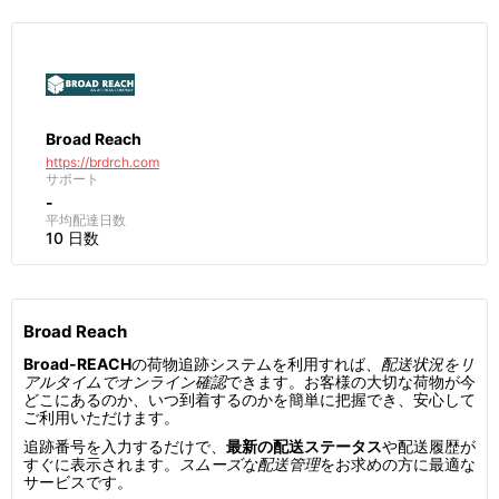
Broad Reach
https://brdrch.com
サポート
-
平均配達日数
10 日数
Broad Reach
Broad-REACH
の荷物追跡システムを利用すれば、
配送状況をリ
アルタイムでオンライン確認
できます。お客様の大切な荷物が今
どこにあるのか、いつ到着するのかを簡単に把握でき、安心して
ご利用いただけます。
追跡番号を入力するだけで、
最新の配送ステータス
や配送履歴が
すぐに表示されます。
スムーズな配送管理
をお求めの方に最適な
サービスです。