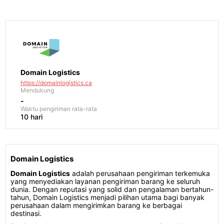
Domain Logistics
https://domainlogistics.ca
Mendukung
-
Waktu pengiriman
rata-rata
10 hari
Domain Logistics
Domain Logistics
adalah perusahaan pengiriman terkemuka
yang menyediakan layanan pengiriman barang ke seluruh
dunia. Dengan reputasi yang solid dan pengalaman bertahun-
tahun, Domain Logistics menjadi pilihan utama bagi banyak
perusahaan dalam mengirimkan barang ke berbagai
destinasi.