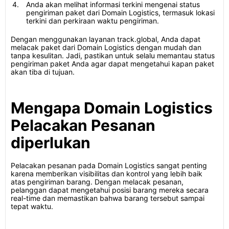
Anda akan melihat informasi terkini mengenai status
pengiriman paket dari Domain Logistics, termasuk lokasi
terkini dan perkiraan waktu pengiriman.
Dengan menggunakan layanan track.global, Anda dapat
melacak paket dari Domain Logistics dengan mudah dan
tanpa kesulitan. Jadi, pastikan untuk selalu memantau status
pengiriman paket Anda agar dapat mengetahui kapan paket
akan tiba di tujuan.
Mengapa Domain Logistics
Pelacakan Pesanan
diperlukan
Pelacakan pesanan pada Domain Logistics sangat penting
karena memberikan visibilitas dan kontrol yang lebih baik
atas pengiriman barang. Dengan melacak pesanan,
pelanggan dapat mengetahui posisi barang mereka secara
real-time dan memastikan bahwa barang tersebut sampai
tepat waktu.