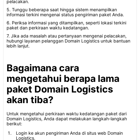
pelacakan.
5. Tunggu beberapa saat hingga sistem menampilkan
informasi terkini mengenai status pengiriman paket Anda.
6. Periksa informasi yang ditampilkan, seperti lokasi terkini
paket dan perkiraan waktu kedatangan.
7. Jika ada masalah atau pertanyaan mengenai pelacakan,
hubungi layanan pelanggan Domain Logistics untuk bantuan
lebih lanjut.
Bagaimana cara
mengetahui berapa lama
paket Domain Logistics
akan tiba?
Untuk mengetahui perkiraan waktu kedatangan paket dari
Domain Logistics, Anda dapat melakukan langkah-langkah
berikut:
Login ke akun pengiriman Anda di situs web Domain
Logistics.