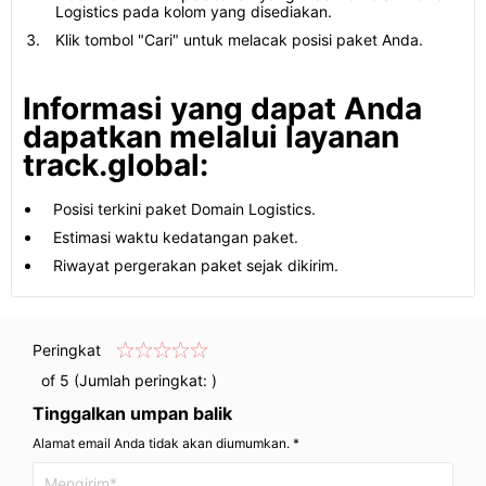
Logistics pada kolom yang disediakan.
Klik tombol "Cari" untuk melacak posisi paket Anda.
Informasi yang dapat Anda
dapatkan melalui layanan
track.global:
Posisi terkini paket Domain Logistics.
Estimasi waktu kedatangan paket.
Riwayat pergerakan paket sejak dikirim.
Peringkat
of 5 (Jumlah peringkat:
)
Tinggalkan umpan balik
Alamat email Anda tidak akan diumumkan. *