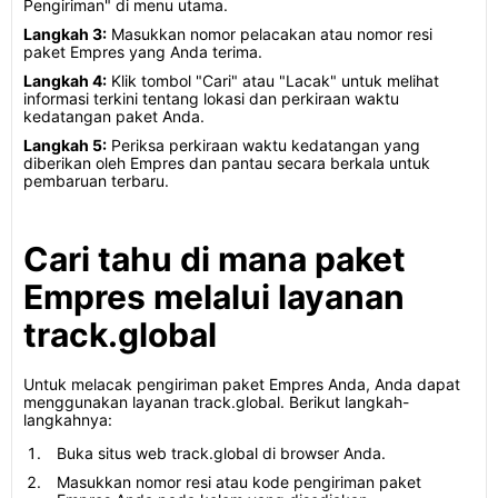
Pengiriman" di menu utama.
Langkah 3:
Masukkan nomor pelacakan atau nomor resi
paket Empres yang Anda terima.
Langkah 4:
Klik tombol "Cari" atau "Lacak" untuk melihat
informasi terkini tentang lokasi dan perkiraan waktu
kedatangan paket Anda.
Langkah 5:
Periksa perkiraan waktu kedatangan yang
diberikan oleh Empres dan pantau secara berkala untuk
pembaruan terbaru.
Cari tahu di mana paket
Empres melalui layanan
track.global
Untuk melacak pengiriman paket Empres Anda, Anda dapat
menggunakan layanan track.global. Berikut langkah-
langkahnya:
Buka situs web track.global di browser Anda.
Masukkan nomor resi atau kode pengiriman paket