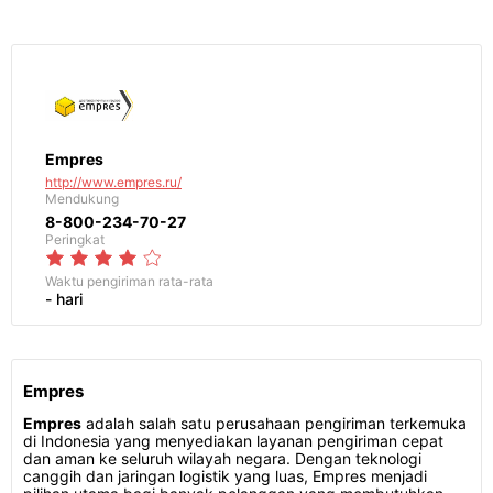
Empres
http://www.empres.ru/
Mendukung
8-800-234-70-27
Peringkat
Waktu pengiriman
rata-rata
- hari
Empres
Empres
adalah salah satu perusahaan pengiriman terkemuka
di Indonesia yang menyediakan layanan pengiriman cepat
dan aman ke seluruh wilayah negara. Dengan teknologi
canggih dan jaringan logistik yang luas, Empres menjadi