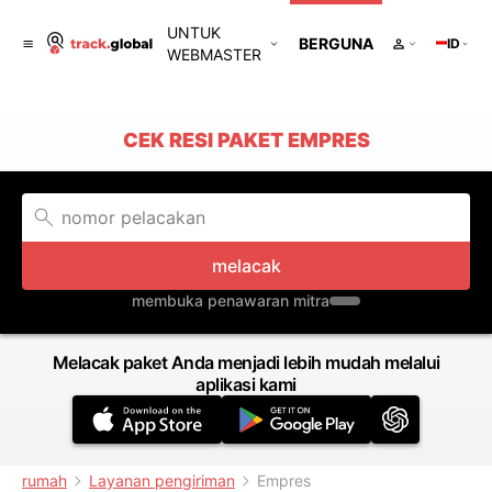
UNTUK
BERGUNA
ID
WEBMASTER
CEK RESI PAKET EMPRES
melacak
membuka penawaran mitra
Melacak paket Anda menjadi lebih mudah melalui
aplikasi kami
rumah
Layanan pengiriman
Empres