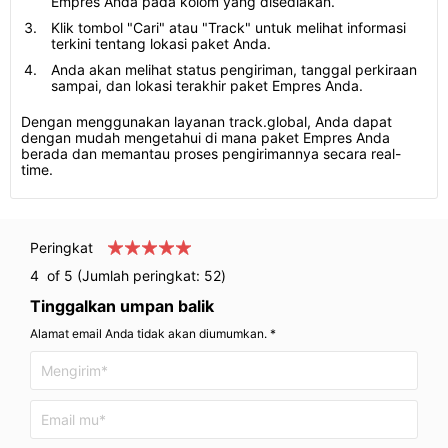
Empres Anda pada kolom yang disediakan.
Klik tombol "Cari" atau "Track" untuk melihat informasi
terkini tentang lokasi paket Anda.
Anda akan melihat status pengiriman, tanggal perkiraan
sampai, dan lokasi terakhir paket Empres Anda.
Dengan menggunakan layanan track.global, Anda dapat
dengan mudah mengetahui di mana paket Empres Anda
berada dan memantau proses pengirimannya secara real-
time.
Peringkat
4
of 5 (Jumlah peringkat:
52
)
Tinggalkan umpan balik
Alamat email Anda tidak akan diumumkan. *