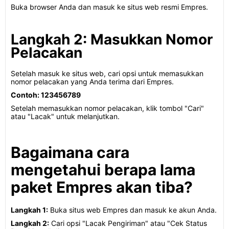
Buka browser Anda dan masuk ke situs web resmi Empres.
Langkah 2: Masukkan Nomor
Pelacakan
Setelah masuk ke situs web, cari opsi untuk memasukkan
nomor pelacakan yang Anda terima dari Empres.
Contoh: 123456789
Setelah memasukkan nomor pelacakan, klik tombol "Cari"
atau "Lacak" untuk melanjutkan.
Bagaimana cara
mengetahui berapa lama
paket Empres akan tiba?
Langkah 1:
Buka situs web Empres dan masuk ke akun Anda.
Langkah 2:
Cari opsi "Lacak Pengiriman" atau "Cek Status