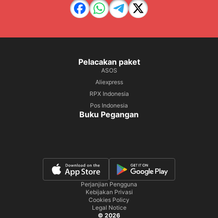
Pelacakan paket
ASOS
Aliexpress
RPX Indonesia
Pos Indonesia
Buku Pegangan
Perjanjian Pengguna
Kebijakan Privasi
Cookies Policy
Legal Notice
© 2026