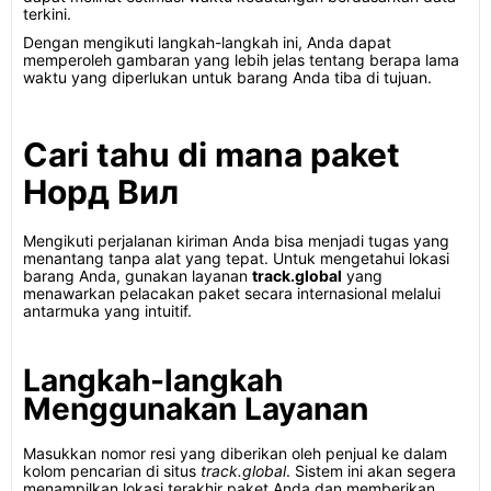
terkini.
Dengan mengikuti langkah-langkah ini, Anda dapat
memperoleh gambaran yang lebih jelas tentang berapa lama
waktu yang diperlukan untuk barang Anda tiba di tujuan.
Cari tahu di mana paket
Норд Вил
Mengikuti perjalanan kiriman Anda bisa menjadi tugas yang
menantang tanpa alat yang tepat. Untuk mengetahui lokasi
barang Anda, gunakan layanan
track.global
yang
menawarkan pelacakan paket secara internasional melalui
antarmuka yang intuitif.
Langkah-langkah
Menggunakan Layanan
Masukkan nomor resi yang diberikan oleh penjual ke dalam
kolom pencarian di situs
track.global
. Sistem ini akan segera
menampilkan lokasi terakhir paket Anda dan memberikan