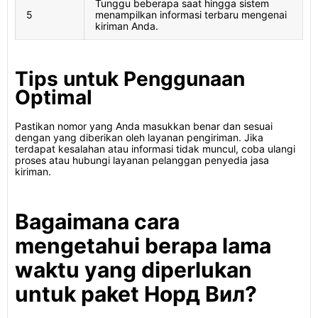
Tunggu beberapa saat hingga sistem
5
menampilkan informasi terbaru mengenai
kiriman Anda.
Tips untuk Penggunaan
Optimal
Pastikan nomor yang Anda masukkan benar dan sesuai
dengan yang diberikan oleh layanan pengiriman. Jika
terdapat kesalahan atau informasi tidak muncul, coba ulangi
proses atau hubungi layanan pelanggan penyedia jasa
kiriman.
Bagaimana cara
mengetahui berapa lama
waktu yang diperlukan
untuk paket Норд Вил?