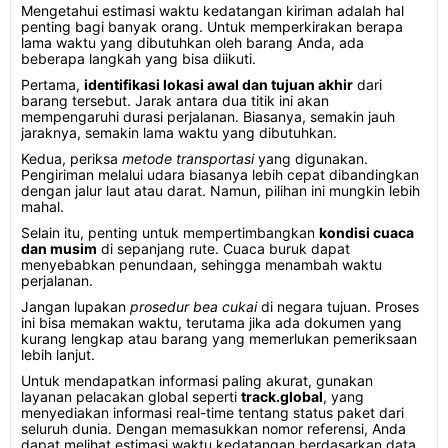
Mengetahui estimasi waktu kedatangan kiriman adalah hal
penting bagi banyak orang. Untuk memperkirakan berapa
lama waktu yang dibutuhkan oleh barang Anda, ada
beberapa langkah yang bisa diikuti.
Pertama,
identifikasi lokasi awal dan tujuan akhir
dari
barang tersebut. Jarak antara dua titik ini akan
mempengaruhi durasi perjalanan. Biasanya, semakin jauh
jaraknya, semakin lama waktu yang dibutuhkan.
Kedua, periksa
metode transportasi
yang digunakan.
Pengiriman melalui udara biasanya lebih cepat dibandingkan
dengan jalur laut atau darat. Namun, pilihan ini mungkin lebih
mahal.
Selain itu, penting untuk mempertimbangkan
kondisi cuaca
dan musim
di sepanjang rute. Cuaca buruk dapat
menyebabkan penundaan, sehingga menambah waktu
perjalanan.
Jangan lupakan
prosedur bea cukai
di negara tujuan. Proses
ini bisa memakan waktu, terutama jika ada dokumen yang
kurang lengkap atau barang yang memerlukan pemeriksaan
lebih lanjut.
Untuk mendapatkan informasi paling akurat, gunakan
layanan pelacakan global seperti
track.global
, yang
menyediakan informasi real-time tentang status paket dari
seluruh dunia. Dengan memasukkan nomor referensi, Anda
dapat melihat estimasi waktu kedatangan berdasarkan data