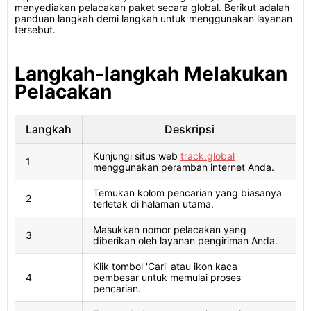
menyediakan pelacakan paket secara global. Berikut adalah
panduan langkah demi langkah untuk menggunakan layanan
tersebut.
Langkah-langkah Melakukan
Pelacakan
Langkah
Deskripsi
Kunjungi situs web
track.global
1
menggunakan peramban internet Anda.
Temukan kolom pencarian yang biasanya
2
terletak di halaman utama.
Masukkan nomor pelacakan yang
3
diberikan oleh layanan pengiriman Anda.
Klik tombol 'Cari' atau ikon kaca
4
pembesar untuk memulai proses
pencarian.