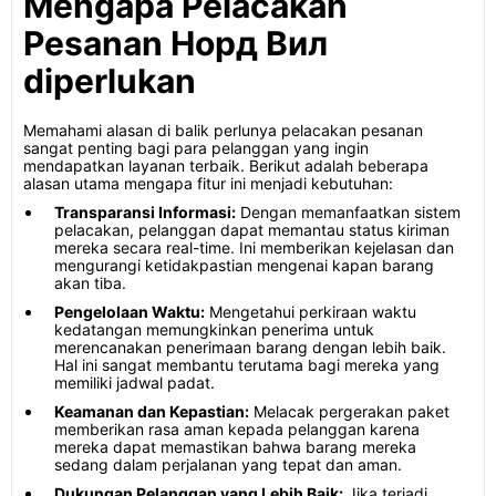
Mengapa Pelacakan
Pesanan Норд Вил
diperlukan
Memahami alasan di balik perlunya pelacakan pesanan
sangat penting bagi para pelanggan yang ingin
mendapatkan layanan terbaik. Berikut adalah beberapa
alasan utama mengapa fitur ini menjadi kebutuhan:
Transparansi Informasi:
Dengan memanfaatkan sistem
pelacakan, pelanggan dapat memantau status kiriman
mereka secara real-time. Ini memberikan kejelasan dan
mengurangi ketidakpastian mengenai kapan barang
akan tiba.
Pengelolaan Waktu:
Mengetahui perkiraan waktu
kedatangan memungkinkan penerima untuk
merencanakan penerimaan barang dengan lebih baik.
Hal ini sangat membantu terutama bagi mereka yang
memiliki jadwal padat.
Keamanan dan Kepastian:
Melacak pergerakan paket
memberikan rasa aman kepada pelanggan karena
mereka dapat memastikan bahwa barang mereka
sedang dalam perjalanan yang tepat dan aman.
Dukungan Pelanggan yang Lebih Baik:
Jika terjadi