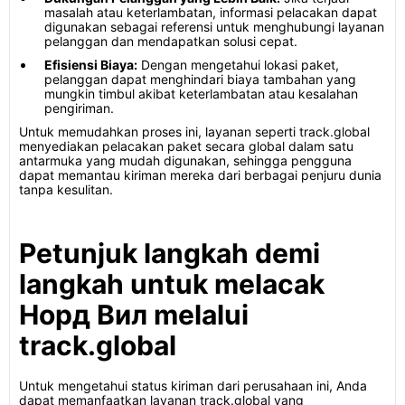
masalah atau keterlambatan, informasi pelacakan dapat
digunakan sebagai referensi untuk menghubungi layanan
pelanggan dan mendapatkan solusi cepat.
Efisiensi Biaya:
Dengan mengetahui lokasi paket,
pelanggan dapat menghindari biaya tambahan yang
mungkin timbul akibat keterlambatan atau kesalahan
pengiriman.
Untuk memudahkan proses ini, layanan seperti track.global
menyediakan pelacakan paket secara global dalam satu
antarmuka yang mudah digunakan, sehingga pengguna
dapat memantau kiriman mereka dari berbagai penjuru dunia
tanpa kesulitan.
Petunjuk langkah demi
langkah untuk melacak
Норд Вил melalui
track.global
Untuk mengetahui status kiriman dari perusahaan ini, Anda
dapat memanfaatkan layanan track.global yang