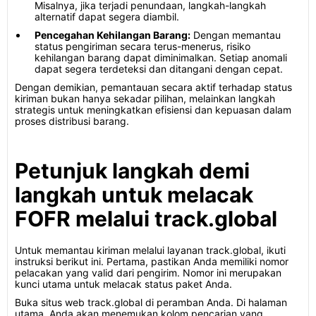
Misalnya, jika terjadi penundaan, langkah-langkah
alternatif dapat segera diambil.
Pencegahan Kehilangan Barang:
Dengan memantau
status pengiriman secara terus-menerus, risiko
kehilangan barang dapat diminimalkan. Setiap anomali
dapat segera terdeteksi dan ditangani dengan cepat.
Dengan demikian, pemantauan secara aktif terhadap status
kiriman bukan hanya sekadar pilihan, melainkan langkah
strategis untuk meningkatkan efisiensi dan kepuasan dalam
proses distribusi barang.
Petunjuk langkah demi
langkah untuk melacak
FOFR melalui track.global
Untuk memantau kiriman melalui layanan track.global, ikuti
instruksi berikut ini. Pertama, pastikan Anda memiliki nomor
pelacakan yang valid dari pengirim. Nomor ini merupakan
kunci utama untuk melacak status paket Anda.
Buka situs web track.global di peramban Anda. Di halaman
utama, Anda akan menemukan kolom pencarian yang