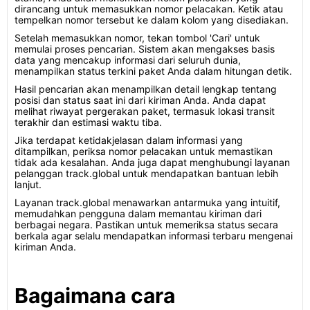
dirancang untuk memasukkan nomor pelacakan. Ketik atau
tempelkan nomor tersebut ke dalam kolom yang disediakan.
Setelah memasukkan nomor, tekan tombol 'Cari' untuk
memulai proses pencarian. Sistem akan mengakses basis
data yang mencakup informasi dari seluruh dunia,
menampilkan status terkini paket Anda dalam hitungan detik.
Hasil pencarian akan menampilkan detail lengkap tentang
posisi dan status saat ini dari kiriman Anda. Anda dapat
melihat riwayat pergerakan paket, termasuk lokasi transit
terakhir dan estimasi waktu tiba.
Jika terdapat ketidakjelasan dalam informasi yang
ditampilkan, periksa nomor pelacakan untuk memastikan
tidak ada kesalahan. Anda juga dapat menghubungi layanan
pelanggan track.global untuk mendapatkan bantuan lebih
lanjut.
Layanan track.global menawarkan antarmuka yang intuitif,
memudahkan pengguna dalam memantau kiriman dari
berbagai negara. Pastikan untuk memeriksa status secara
berkala agar selalu mendapatkan informasi terbaru mengenai
kiriman Anda.
Bagaimana cara