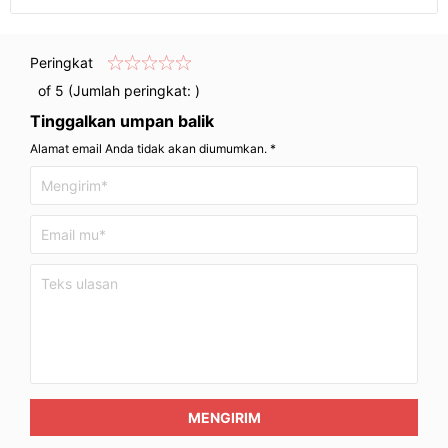
Peringkat
of 5 (Jumlah peringkat:
)
Tinggalkan umpan balik
Alamat email Anda tidak akan diumumkan. *
MENGIRIM