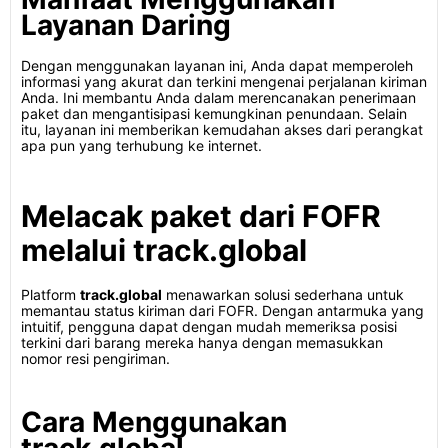
Layanan Daring
Dengan menggunakan layanan ini, Anda dapat memperoleh
informasi yang akurat dan terkini mengenai perjalanan kiriman
Anda. Ini membantu Anda dalam merencanakan penerimaan
paket dan mengantisipasi kemungkinan penundaan. Selain
itu, layanan ini memberikan kemudahan akses dari perangkat
apa pun yang terhubung ke internet.
Melacak paket dari FOFR
melalui track.global
Platform
track.global
menawarkan solusi sederhana untuk
memantau status kiriman dari FOFR. Dengan antarmuka yang
intuitif, pengguna dapat dengan mudah memeriksa posisi
terkini dari barang mereka hanya dengan memasukkan
nomor resi pengiriman.
Cara Menggunakan