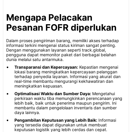
Mengapa Pelacakan
Pesanan FOFR diperlukan
Dalam proses pengiriman barang, memiliki akses terhadap
informasi terkini mengenai status kiriman sangat penting.
Dengan menggunakan layanan seperti track.global,
pengguna dapat memonitor paket dari berbagai belahan
dunia melalui satu antarmuka.
Transparansi dan Kepercayaan:
Kepastian mengenai
lokasi barang meningkatkan kepercayaan pelanggan
terhadap penyedia layanan. Informasi yang akurat dan
real-time membantu mengurangi kekhawatiran dan
meningkatkan kepuasan.
Optimalisasi Waktu dan Sumber Daya:
Mengetahui
perkiraan waktu tiba memungkinkan perencanaan yang
lebih baik, baik untuk penerima maupun pengirim. Ini
membantu dalam pengelolaan inventaris dan sumber
daya lainnya.
Pengambilan Keputusan yang Lebih Baik:
Informasi
yang tersedia dapat digunakan untuk membuat
keputusan logistik yang lebih cerdas dan cepat.