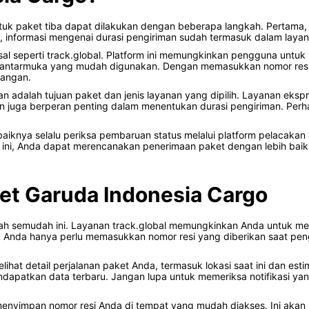
uk paket tiba dapat dilakukan dengan beberapa langkah. Pertama, 
 informasi mengenai durasi pengiriman sudah termasuk dalam layana
sal seperti track.global. Platform ini memungkinkan pengguna untuk
atu antarmuka yang mudah digunakan. Dengan memasukkan nomor res
tangan.
n adalah tujuan paket dan jenis layanan yang dipilih. Layanan eks
juan juga berperan penting dalam menentukan durasi pengiriman. Perh
baiknya selalu periksa pembaruan status melalui platform pelacaka
h ini, Anda dapat merencanakan penerimaan paket dengan lebih baik
ket Garuda Indonesia Cargo
nah semudah ini. Layanan track.global memungkinkan Anda untuk me
Anda hanya perlu memasukkan nomor resi yang diberikan saat pengi
t detail perjalanan paket Anda, termasuk lokasi saat ini dan estimas
ndapatkan data terbaru. Jangan lupa untuk memeriksa notifikasi ya
enyimpan nomor resi Anda di tempat yang mudah diakses. Ini ak