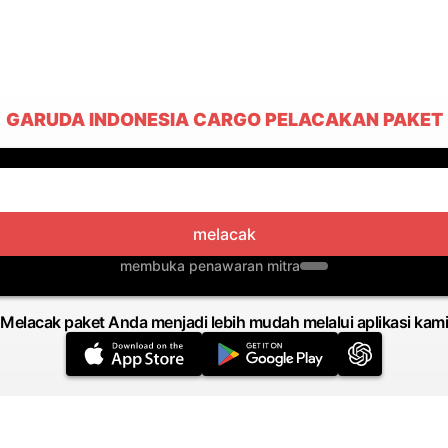
GARUDA INDONESIA CARGO PELACAKAN PAKET
melacak
membuka penawaran mitra
Melacak paket Anda menjadi lebih mudah melalui aplikasi kami