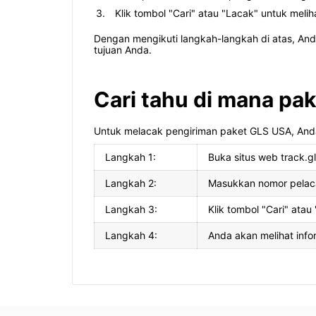
Klik tombol "Cari" atau "Lacak" untuk meli
Dengan mengikuti langkah-langkah di atas, An
tujuan Anda.
Cari tahu di mana pak
Untuk melacak pengiriman paket GLS USA, Anda
Langkah 1:
Buka situs web track.g
Langkah 2:
Masukkan nomor pelaca
Langkah 3:
Klik tombol "Cari" atau
Langkah 4:
Anda akan melihat info