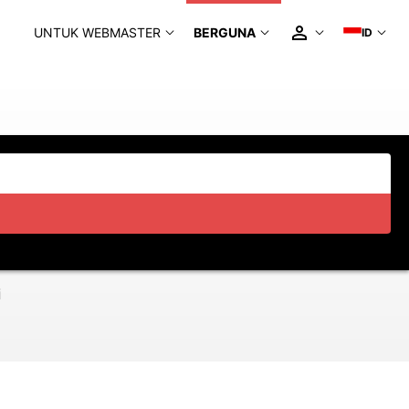
UNTUK WEBMASTER
BERGUNA
ID