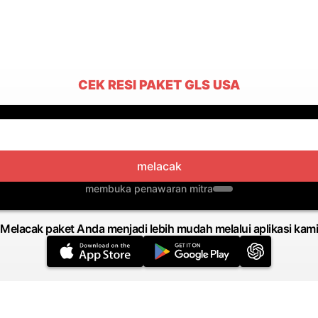
CEK RESI PAKET GLS USA
melacak
membuka penawaran mitra
Melacak paket Anda menjadi lebih mudah melalui aplikasi kami