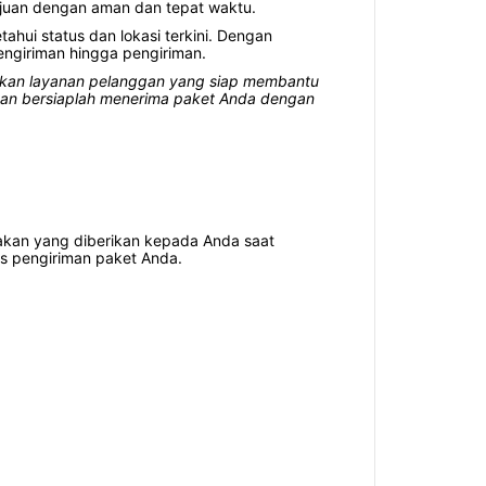
ujuan dengan aman dan tepat waktu.
ui status dan lokasi terkini. Dengan
ngiriman hingga pengiriman.
akan layanan pelanggan yang siap membantu
 dan bersiaplah menerima paket Anda dengan
akan yang diberikan kepada Anda saat
tus pengiriman paket Anda.