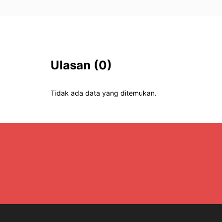
Ulasan
(0)
Tidak ada data yang ditemukan.