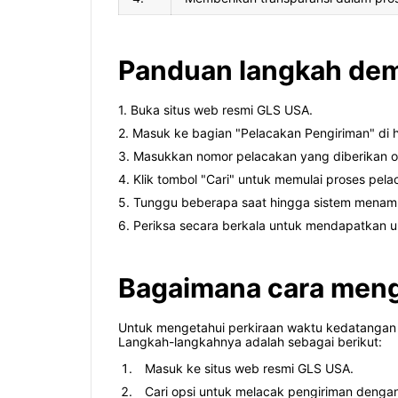
Panduan langkah dem
1. Buka situs web resmi GLS USA.
2. Masuk ke bagian "Pelacakan Pengiriman" di 
3. Masukkan nomor pelacakan yang diberikan ol
4. Klik tombol "Cari" untuk memulai proses pela
5. Tunggu beberapa saat hingga sistem menampi
6. Periksa secara berkala untuk mendapatkan u
Bagaimana cara meng
Untuk mengetahui perkiraan waktu kedatangan
Langkah-langkahnya adalah sebagai berikut:
Masuk ke situs web resmi GLS USA.
Cari opsi untuk melacak pengiriman denga